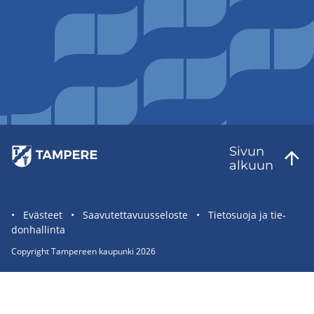
Sivun
al­kuun
Sivuston
Eväs­teet
Saa­vu­tet­ta­vuus­se­los­te
Tie­to­suo­ja ja tie­
don­hal­lin­ta
tietolinkit
Co­py­right Tam­pe­reen kau­pun­ki 2026