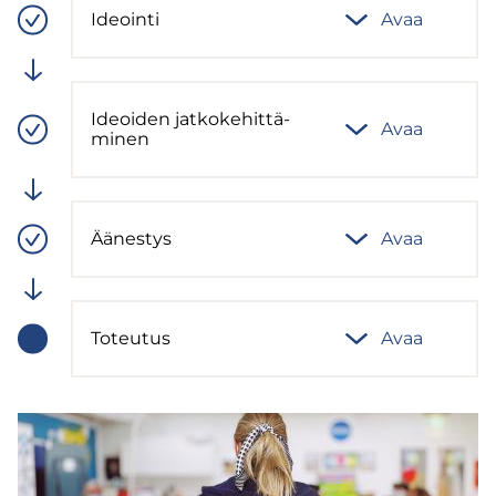
Ideoin­ti
Avaa
Vaiheen
tila:
Valmis
Ideoi­den jat­ko­ke­hit­tä­
Avaa
Vaiheen
mi­nen
tila:
Valmis
Ää­nes­tys
Avaa
Vaiheen
tila:
Valmis
To­teu­tus
Avaa
Vaiheen
tila:
Meneillään