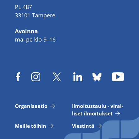
PL 487
33101 Tampere
Avoinna
ma–pe klo 9–16
Or­ga­ni­saa­tio
Il­moi­tus­tau­lu - vi­ral­
li­set il­moi­tuk­set
Meil­le töi­hin
Vies­tin­tä