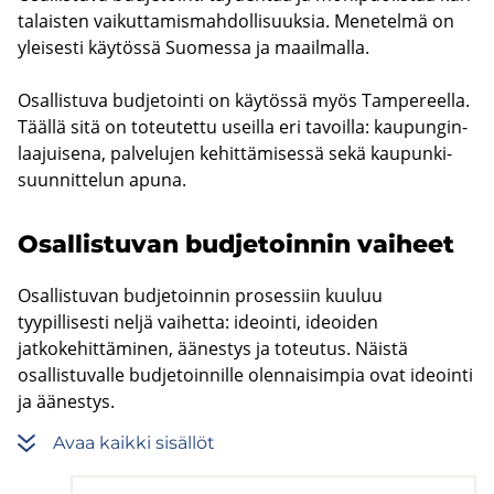
ta­lais­ten vai­kut­ta­mis­mah­dol­li­suuk­sia. Me­ne­tel­mä on
ylei­ses­ti käy­tös­sä Suo­mes­sa ja maa­il­mal­la.
Osal­lis­tu­va bud­je­toin­ti on käy­tös­sä myös Tam­pe­reel­la.
Tääl­lä sitä on to­teu­tet­tu useil­la eri ta­voil­la: kau­pun­gin­
laa­jui­se­na, pal­ve­lu­jen ke­hit­tä­mi­ses­sä sekä kau­pun­ki­
suun­nit­te­lun apuna.
Osal­lis­tu­van bud­je­toin­nin vai­heet
Osallistuvan budjetoinnin prosessiin kuuluu
tyypillisesti neljä vaihetta: ideointi, ideoiden
jatkokehittäminen, äänestys ja toteutus. Näistä
osallistuvalle budjetoinnille olennaisimpia ovat ideointi
ja äänestys.
Avaa kaik­ki si­säl­löt