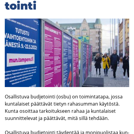
sivuvalikkoon
toin­ti
Osal­lis­tu­va bud­je­toin­ti (osbu) on toi­min­ta­ta­pa, jossa
kun­ta­lai­set päät­tä­vät tie­tyn ra­ha­sum­man käy­tös­tä.
Kunta osoit­taa tar­koi­tuk­seen rahaa ja kun­ta­lai­set
suun­nit­te­le­vat ja päät­tä­vät, mitä sillä teh­dään.
Osal­lis­tu­va bud­je­toin­ti täy­den­tää ja mo­ni­puo­lis­taa kun­