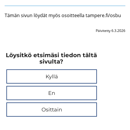
Tämän sivun löy­dät myös osoit­teel­la tam­pe­re.fi/osbu
Päivitetty 6.3.2026
Löysitkö etsimäsi tiedon tältä
sivulta?
Kyllä
En
Osittain