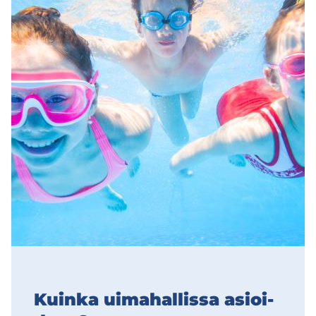
Kuin­ka ui­ma­hal­lis­sa asioi­