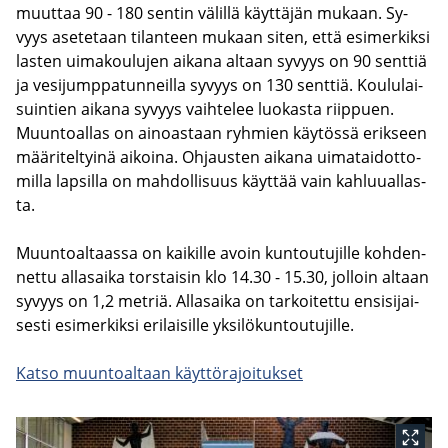
muut­taa 90 - 180 sen­tin vä­lil­lä käyt­tä­jän mu­kaan. Sy­
vyys ase­te­taan ti­lan­teen mu­kaan siten, että esi­mer­kik­si
las­ten ui­ma­kou­lu­jen ai­ka­na al­taan sy­vyys on 90 sent­tiä
ja ve­si­jump­pa­tun­neil­la sy­vyys on 130 sent­tiä. Kou­lu­lai­
suin­tien ai­ka­na sy­vyys vaih­te­lee luo­kas­ta riip­puen.
Muun­toal­las on ai­noas­taan ryh­mien käy­tös­sä erik­seen
mää­ri­tel­tyi­nä ai­koi­na. Oh­jaus­ten ai­ka­na ui­ma­tai­dot­to­
mil­la lap­sil­la on mah­dol­li­suus käyt­tää vain kah­luu­al­las­
ta.
Muun­toal­taas­sa on kai­kil­le avoin kun­tou­tu­jil­le koh­den­
net­tu al­la­sai­ka tors­tai­sin klo 14.30 - 15.30, jol­loin al­taan
sy­vyys on 1,2 met­riä. Al­la­sai­ka on tar­koi­tet­tu en­si­si­jai­
ses­ti esi­mer­kik­si eri­lai­sil­le yk­si­lö­kun­tou­tu­jil­le.
Katso muun­toal­taan käyt­tö­ra­joi­tuk­set