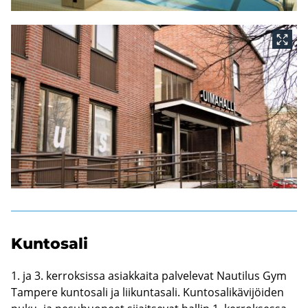
Kun­to­sa­li
1. ja 3. ker­rok­sis­sa asiak­kai­ta pal­ve­le­vat Nau­ti­lus Gym
Tam­pe­re kun­to­sa­li ja lii­kun­ta­sa­li. Kun­to­sa­li­kä­vi­jöi­den