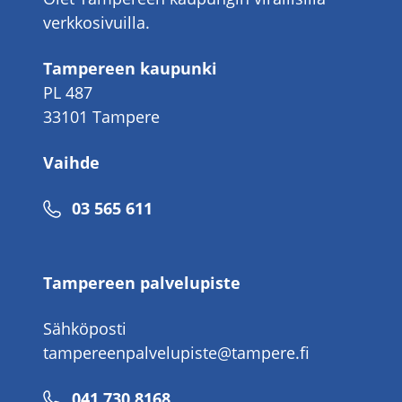
verkkosivuilla.
Tampereen kaupunki
PL 487
33101 Tampere
Vaihde
Puhelinnumero
03 565 611
Tampereen palvelupiste
Sähköposti
tampereenpalvelupiste@tampere.fi
Puhelinnumero
041 730 8168