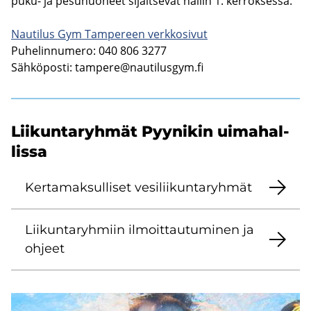
puku- ja pe­su­huo­neet si­jait­se­vat hal­lin 1. ker­rok­ses­sa.
Nau­ti­lus Gym Tam­pe­reen verk­ko­si­vut
Pu­he­lin­nu­me­ro: 040 806 3277
Säh­kö­pos­ti:
tam­pe­re@nau­ti­lus­gym.fi
Lii­kun­ta­ryh­mät Pyy­ni­kin ui­ma­hal­
lis­sa
Ker­ta­mak­sul­li­set ve­si­lii­kun­ta­ryh­mät
Lii­kun­ta­ryh­miin il­moit­tau­tu­mi­nen ja
oh­jeet