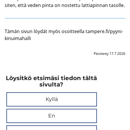
siten, että veden pinta on nos­tet­tu lat­tia­pin­nan ta­sol­le.
Tämän sivun löy­dät myös osoit­teel­la tam­pe­re.fi/pyy­ni­
ki­nui­ma­hal­li
Päivitetty 17.7.2026
Löysitkö etsimäsi tiedon tältä
sivulta?
Kyllä
En