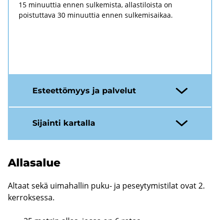
15 minuuttia ennen sulkemista, allastiloista on
poistuttava 30 minuuttia ennen sulkemisaikaa.
Es­teet­tö­myys ja pal­ve­lut
Si­jain­ti kar­tal­la
Al­la­sa­lue
Al­taat sekä ui­ma­hal­lin puku- ja pe­sey­ty­mis­ti­lat ovat 2.
ker­rok­ses­sa.