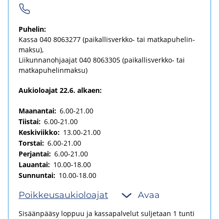
Pu­he­lin:
Kassa
040 8063277
(paikallisverkko-​ tai mat­ka­pu­he­lin­
mak­su)
Lii­kun­na­noh­jaa­jat
040 8063305
(paikallisverkko-​ tai
mat­ka­pu­he­lin­mak­su)
Aukioloajat 22.6. alkaen:
Maanantai:
6.00-21.00
Tiistai:
6.00-21.00
Keskiviikko:
13.00-21.00
Torstai:
6.00-21.00
Perjantai:
6.00-21.00
Lauantai:
10.00-18.00
Sunnuntai:
10.00-18.00
Poik­keus­au­kio­loa­jat
Avaa
Sisäänpääsy loppuu ja kassapalvelut suljetaan 1 tunti