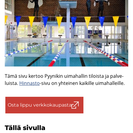
Tämä sivu ker­too Pyy­ni­kin ui­ma­hal­lin ti­lois­ta ja pal­ve­
luis­ta.
Hin­nas­to
-sivu on yh­tei­nen kai­kil­le ui­ma­hal­leil­le.
Osta lippu verk­ko­kau­pas­ta
Tällä si­vul­la