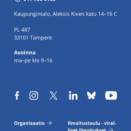
Kaupungintalo, Aleksis Kiven katu 14–16 C
PL 487
33101 Tampere
Avoinna
ma–pe klo 9–16
Or­ga­ni­saa­tio
Il­moi­tus­tau­lu - vi­ral­
li­set il­moi­tuk­set