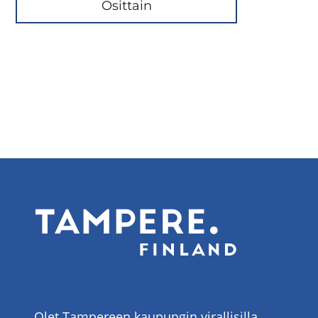
Osittain
Olet Tampereen kaupungin virallisilla