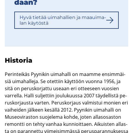
daan?
Hyvä tie­tää ui­ma­hal­lien ja maa­ui­ma­
lan käy­tös­tä
His­to­ria
Pe­rin­tei­käs Pyy­ni­kin ui­ma­hal­li on maam­me en­sim­mäi­
siä ui­ma­hal­le­ja. Se otet­tiin käyt­töön vuon­na 1956, ja
sitä on pe­rus­kor­jat­tu use­aan eri ot­tee­seen vuo­sien
var­rel­la. Halli sul­jet­tiin jou­lu­kuus­sa 2007 täy­del­lis­tä pe­
rus­kor­jaus­ta var­ten. Pe­rus­kor­jaus val­mis­tui mo­nien eri
vai­hei­den jäl­keen ke­säl­lä 2012. Pyy­ni­kin ui­ma­hal­li on
Museo­vi­ras­ton suo­je­le­ma kohde, joten al­las­osas­ton
re­mont­ti on tehty van­haa kun­nioit­taen. Ai­kuis­ten al­las­
ta on pa­ran­net­tu vii­mei­sim­mäs­sä pe­rus­pa­ran­nuk­ses­sa