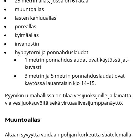
25 met­rin allas, jossa on 6 rataa
muun­toal­las
las­ten kah­luu­al­las
po­real­las
kyl­mä­al­las
in­va­nos­tin
hyp­py­tor­ni ja pon­nah­dus­lau­dat
1 met­rin pon­nah­dus­lau­dat ovat käy­tös­sä jat­
ku­vas­ti
3 met­rin ja 5 met­rin pon­nah­dus­lau­dat ovat
käy­tös­sä lau­an­tai­sin klo 14–15.
Pyy­ni­kin ui­ma­hal­lis­sa on tilaa ve­si­juok­si­joil­le ja lai­nat­ta­
via ve­si­juok­su­vöi­tä sekä vir­tu­aa­li­ve­si­jump­pa­näyt­tö.
Muun­toal­las
Al­taan sy­vyyt­tä voi­daan poh­jan kor­keut­ta sää­te­le­mäl­lä