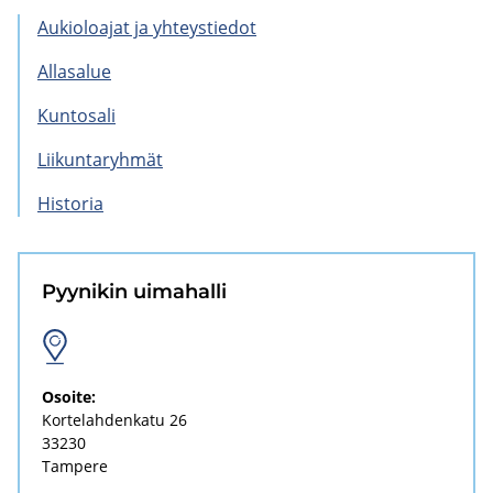
Au­kio­loa­jat ja yh­teys­tie­dot
Al­la­sa­lue
Kun­to­sa­li
Lii­kun­ta­ryh­mät
His­to­ria
Pyy­ni­kin ui­ma­hal­li
Osoi­te:
Kor­te­lah­den­ka­tu 26
33230
Tam­pe­re