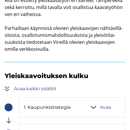
Alla on esi­tet­ty yleis­kaa­va­työn eri vai­heet Tam­pe­reel­la
sekä ker­rot­tu, millä ta­val­la voit osal­lis­tua kaa­va­työ­hön
sen eri vai­heis­sa.
Par­hail­laan käyn­nis­sä ole­vien yleis­kaa­vo­jen näh­tä­vil­lä­
olois­ta, osal­lis­tu­mis­mah­dol­li­suuk­sis­ta ja ylei­sö­ti­lai­
suuk­sis­ta tie­do­te­taan Vi­reil­lä ole­vien yleis­kaa­vo­jen
omil­la verk­ko­si­vuil­la.
Yleis­kaa­voi­tuk­sen kulku
Avaa kaik­ki si­säl­löt
1. Kau­pun­ki­stra­te­gia
Avaa
Vaiheen
tila:
Meneillään