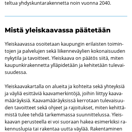
tel­tua yh­dys­kun­ta­ra­ken­net­ta noin vuon­na 2040.
Mistä yleis­kaa­vas­sa pää­te­tään
Yleis­kaa­vas­sa osoi­te­taan kau­pun­gin eri­lais­ten toi­min­
to­jen ja pal­ve­lu­jen sekä lii­ken­ne­väy­lien ko­ko­nai­suu­den
ny­ky­ti­la ja ta­voit­teet. Yleis­kaa­va on pää­tös siitä, miten
kau­pun­ki­ra­ken­net­ta yl­lä­pi­de­tään ja ke­hi­te­tään tu­le­vai­
suu­des­sa.
Yleis­kaa­va­kar­tal­la on aluei­ta ja koh­tei­ta sekä yh­teyk­siä
ja väy­liä esit­tä­viä kaa­va­mer­kin­tö­jä, joi­hin liit­tyy kaa­va­
mää­räyk­siä. Kaa­va­mää­räyk­sis­sä ker­ro­taan tu­le­vai­suu­
den ta­voit­teet sekä oh­jeet ja ra­joi­tuk­set, miten ke­hit­tä­
mis­tä tulee tehdä tar­kem­mas­sa suun­nit­te­lus­sa. Yleis­
kaa­van pe­rus­teel­la ei voi suo­raan hakea esi­mer­kik­si ra­
ken­nus­lu­pia tai ra­ken­taa uutta väy­lää. Ra­ken­ta­mi­nen