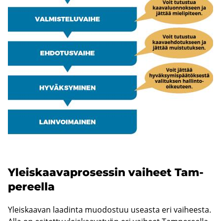
Yleis­kaa­va­pro­ses­sin vai­heet Tam­
pe­reel­la
Yleis­kaa­van laa­din­ta muo­dos­tuu useas­ta eri vai­hees­ta.