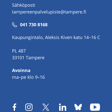
Sähköposti
tampereenpalvelupiste@tampere.fi
Puhelinnumero
041 730 8168
Kaupungintalo, Aleksis Kiven katu 14–16 C
PL 487
33101 Tampere
Avoinna
ma–pe klo 9–16