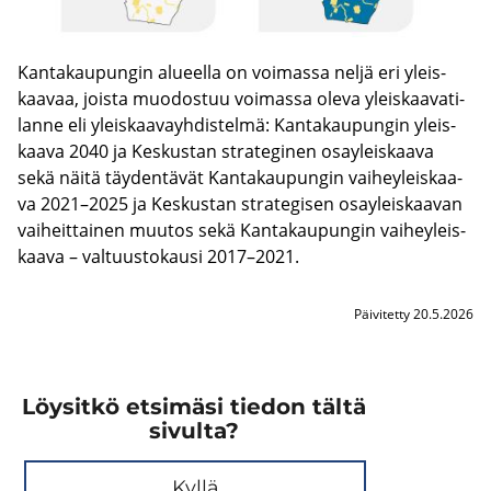
Kan­ta­kau­pun­gin alu­eel­la on voi­mas­sa neljä eri yleis­
kaa­vaa, jois­ta muo­dos­tuu voi­mas­sa oleva yleis­kaa­va­ti­
lan­ne eli yleis­kaa­vayh­dis­tel­mä: Kan­ta­kau­pun­gin yleis­
kaa­va 2040 ja Kes­kus­tan stra­te­gi­nen osay­leis­kaa­va
sekä näitä täy­den­tä­vät Kan­ta­kau­pun­gin vai­hey­leis­kaa­
va 2021–2025 ja Kes­kus­tan stra­te­gi­sen osay­leis­kaa­van
vai­heit­tai­nen muu­tos sekä Kan­ta­kau­pun­gin vai­hey­leis­
kaa­va – val­tuus­to­kausi 2017–2021.
Päivitetty 20.5.2026
Löysitkö etsimäsi tiedon tältä
sivulta?
Kyllä