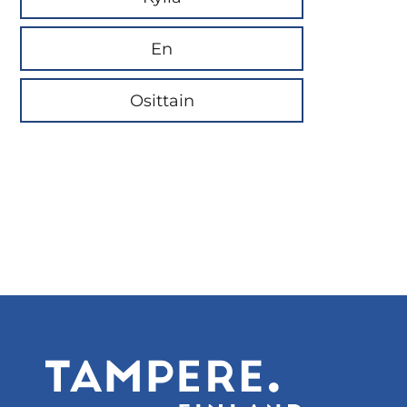
En
Osittain