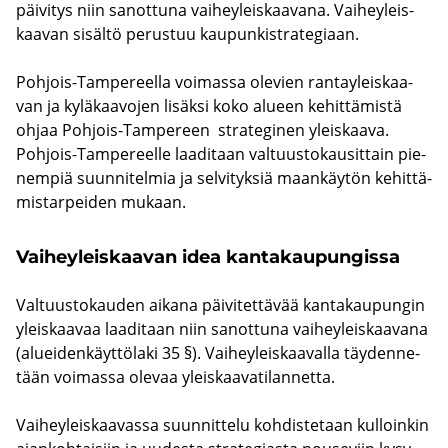
päi­vi­tys niin sa­not­tu­na vai­hey­leis­kaa­va­na. Vai­hey­leis­
kaa­van si­säl­tö pe­rus­tuu kau­pun­ki­stra­te­gi­aan.
Pohjois-​Tampereella voi­mas­sa ole­vien ran­tay­leis­kaa­
van ja ky­lä­kaa­vo­jen li­säk­si koko alu­een ke­hit­tä­mis­tä
ohjaa Pohjois-​Tampereen stra­te­gi­nen yleis­kaa­va.
Pohjois-​Tampereelle laa­di­taan val­tuus­to­kausit­tain pie­
nem­piä suun­ni­tel­mia ja sel­vi­tyk­siä maan­käy­tön ke­hit­tä­
mis­tar­pei­den mu­kaan.
Vai­hey­leis­kaa­van idea kan­ta­kau­pun­gis­sa
Val­tuus­to­kau­den ai­ka­na päi­vi­tet­tä­vää kan­ta­kau­pun­gin
yleis­kaa­vaa laa­di­taan niin sa­not­tu­na vai­hey­leis­kaa­va­na
(aluei­den­käyt­tö­la­ki 35 §). Vai­hey­leis­kaa­val­la täy­den­ne­
tään voi­mas­sa ole­vaa yleis­kaa­va­ti­lan­net­ta.
Vai­hey­leis­kaa­vas­sa suun­nit­te­lu koh­dis­te­taan kul­loin­kin