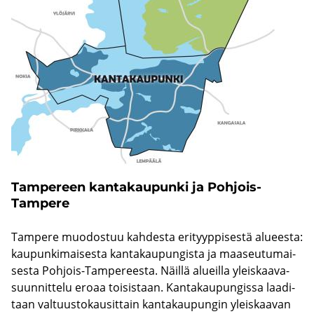
Tam­pe­reen kan­ta­kau­pun­ki ja Pohjois-​
Tampere
Tam­pe­re muo­dos­tuu kah­des­ta eri­tyyp­pi­ses­tä alu­ees­ta:
kau­pun­ki­mai­ses­ta kan­ta­kau­pun­gis­ta ja maa­seu­tu­mai­
ses­ta Pohjois-​Tampereesta. Näil­lä alueil­la yleis­kaa­va­
suun­nit­te­lu eroaa toi­sis­taan. Kan­ta­kau­pun­gis­sa laa­di­
taan val­tuus­to­kausit­tain kan­ta­kau­pun­gin yleis­kaa­van