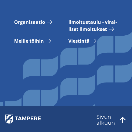
Or­ga­ni­saa­tio
Il­moi­tus­tau­lu - vi­ral­
li­set il­moi­tuk­set
Meil­le töi­hin
Vies­tin­tä
Sivun
al­kuun