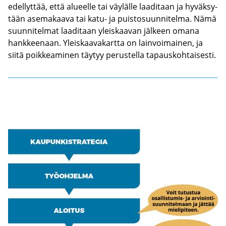
edel­lyt­tää, että alu­eel­le tai väy­läl­le laa­di­taan ja hy­väk­sy­
tään ase­ma­kaa­va tai katu- ja puis­to­suun­ni­tel­ma. Nämä
suun­ni­tel­mat laa­di­taan yleis­kaa­van jäl­keen omana
hank­kee­naan. Yleis­kaa­va­kart­ta on lain­voi­mai­nen, ja
siitä poik­kea­mi­nen täy­tyy pe­rus­tel­la ta­paus­koh­tai­ses­ti.