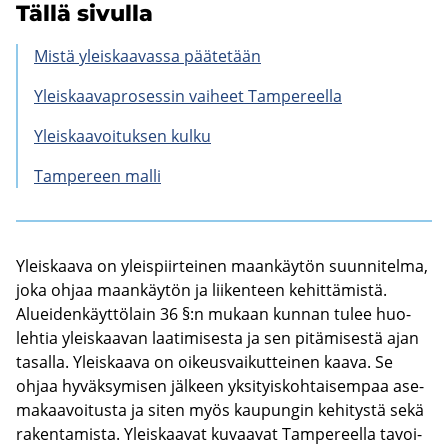
Tällä si­vul­la
Mistä yleis­kaa­vas­sa pää­te­tään
Yleis­kaa­va­pro­ses­sin vai­heet Tam­pe­reel­la
Yleis­kaa­voi­tuk­sen kulku
Tam­pe­reen malli
Yleis­kaa­va on yleis­piir­tei­nen maan­käy­tön suun­ni­tel­ma,
joka ohjaa maan­käy­tön ja lii­ken­teen ke­hit­tä­mis­tä.
Aluei­den­käyt­tö­lain 36 §:n mu­kaan kun­nan tulee huo­
leh­tia yleis­kaa­van laa­ti­mi­ses­ta ja sen pi­tä­mi­ses­tä ajan
ta­sal­la. Yleis­kaa­va on oi­keus­vai­kut­tei­nen kaava. Se
ohjaa hy­väk­sy­mi­sen jäl­keen yk­si­tyis­koh­tai­sem­paa ase­
ma­kaa­voi­tus­ta ja siten myös kau­pun­gin ke­hi­tys­tä sekä
ra­ken­ta­mis­ta. Yleis­kaa­vat ku­vaa­vat Tam­pe­reel­la ta­voi­