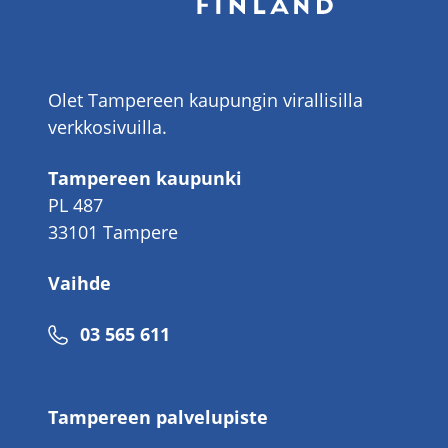
Olet Tampereen kaupungin virallisilla
verkkosivuilla.
Tampereen kaupunki
PL 487
33101 Tampere
Vaihde
Puhelinnumero
03 565 611
Tampereen palvelupiste