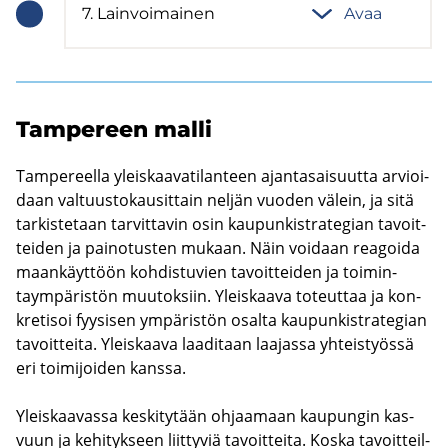
7. Lain­voi­mai­nen
Avaa
Vaiheen
tila:
Meneillään
Tam­pe­reen malli
Tam­pe­reel­la yleis­kaa­va­ti­lan­teen ajan­ta­sai­suut­ta ar­vioi­
daan val­tuus­to­kausit­tain nel­jän vuo­den vä­lein, ja sitä
tar­kis­te­taan tar­vit­ta­vin osin kau­pun­ki­stra­te­gian ta­voit­
tei­den ja pai­no­tus­ten mu­kaan. Näin voi­daan rea­goi­da
maan­käyt­töön koh­dis­tu­vien ta­voit­tei­den ja toi­min­
taym­pä­ris­tön muu­tok­siin. Yleis­kaa­va to­teut­taa ja kon­
kre­ti­soi fyy­si­sen ym­pä­ris­tön osal­ta kau­pun­ki­stra­te­gian
ta­voit­tei­ta. Yleis­kaa­va laa­di­taan laa­jas­sa yh­teis­työs­sä
eri toi­mi­joi­den kans­sa.
Yleis­kaa­vas­sa kes­ki­ty­tään oh­jaa­maan kau­pun­gin kas­
vuun ja ke­hi­tyk­seen liit­ty­viä ta­voit­tei­ta. Koska ta­voit­teil­