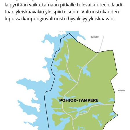
la py­ri­tään vai­kut­ta­maan pit­käl­le tu­le­vai­suu­teen, laa­di­
taan yleis­kaa­va­kin yleis­piir­tei­se­nä. Val­tuus­to­kau­den
lo­pus­sa kau­pun­gin­val­tuus­to hy­väk­syy yleis­kaa­van.