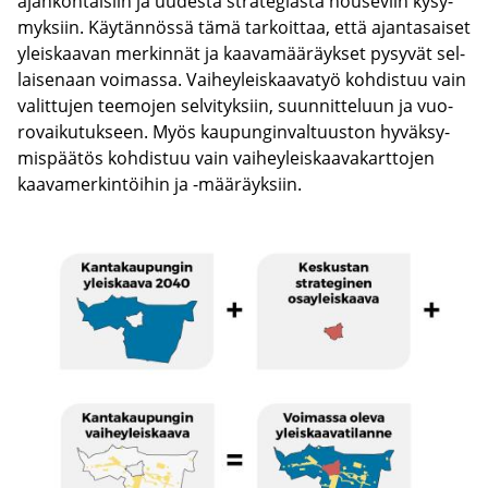
ajan­koh­tai­siin ja uu­des­ta stra­te­gias­ta nouse­viin ky­sy­
myk­siin. Käy­tän­nös­sä tämä tar­koit­taa, että ajan­ta­sai­set
yleis­kaa­van mer­kin­nät ja kaa­va­mää­räyk­set py­sy­vät sel­
lai­se­naan voi­mas­sa. Vai­hey­leis­kaa­va­työ koh­dis­tuu vain
va­lit­tu­jen tee­mo­jen sel­vi­tyk­siin, suun­nit­te­luun ja vuo­
ro­vai­ku­tuk­seen. Myös kau­pun­gin­val­tuus­ton hy­väk­sy­
mis­pää­tös koh­dis­tuu vain vai­hey­leis­kaa­va­kart­to­jen
kaa­va­mer­kin­töi­hin ja -​määräyksiin.