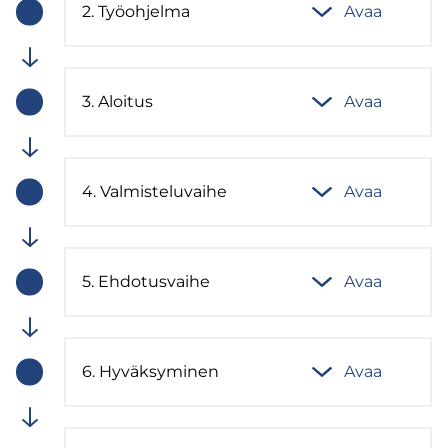
2. Työ­oh­jel­ma
Avaa
Vaiheen
tila:
Meneillään
3. Aloi­tus
Avaa
Vaiheen
tila:
Meneillään
4. Val­mis­te­lu­vai­he
Avaa
Vaiheen
tila:
Meneillään
5. Eh­do­tus­vai­he
Avaa
Vaiheen
tila:
Meneillään
6. Hy­väk­sy­mi­nen
Avaa
Vaiheen
tila:
Meneillään