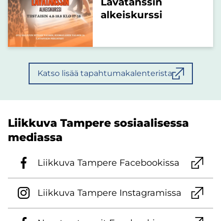
Lavatanssin
alkeiskurssi
Katso lisää tapahtumakalenterista
Liik­ku­va Tam­pe­re so­si­aa­li­ses­sa
me­dias­sa
Liik­ku­va Tam­pe­re Face­boo­kis­sa
Liik­ku­va Tam­pe­re Ins­ta­gra­mis­sa