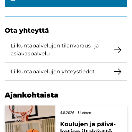
Ota yh­teyt­tä
Lii­kun­ta­pal­ve­lu­jen tilanvaraus-​ ja
asia­kas­pal­ve­lu
Lii­kun­ta­pal­ve­lu­jen yh­teys­tie­dot
Ajan­koh­tais­ta
4.8.2026
| Uu­ti­nen
Kou­lu­jen ja päi­vä­
ko­tien il­ta­käyt­tö