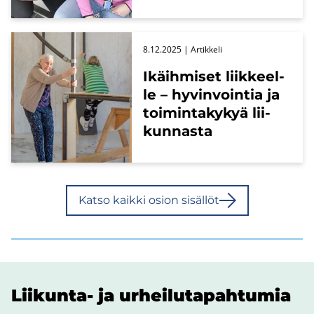
8.12.2025
| Ar­tik­ke­li
Ikäih­mi­set liik­keel­
le – hy­vin­voin­tia ja
toi­min­ta­ky­kyä lii­
kun­nas­ta
Katso kaik­ki osion si­säl­löt
Liikunta-​ ja ur­hei­lu­ta­pah­tu­mia