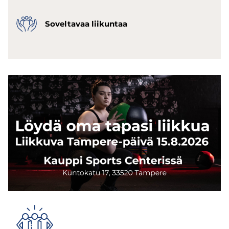
So­vel­ta­vaa lii­kun­taa