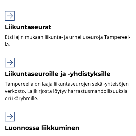
Lii­kun­ta­seu­rat
Etsi lajin mu­kaan liikunta-​ ja ur­hei­luseu­ro­ja Tam­pe­reel­
la.
Lii­kun­ta­seu­roil­le ja -​yhdistyksille
Tam­pe­reel­la on laaja lii­kun­ta­seu­ro­jen sekä -​yhteisöjen
ver­kos­to. La­ji­kir­jos­ta löy­tyy har­ras­tus­mah­dol­li­suuk­sia
eri ikä­ryh­mil­le.
Luon­nos­sa liik­ku­mi­nen