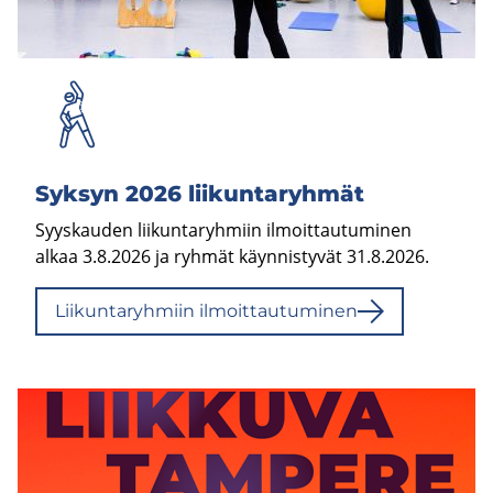
Syk­syn 2026 lii­kun­ta­ryh­mät
Syyskauden liikuntaryhmiin ilmoittautuminen
alkaa 3.8.2026 ja ryhmät käynnistyvät 31.8.2026.
Lii­kun­ta­ryh­miin il­moit­tau­tu­mi­nen