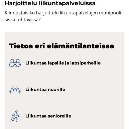
Har­joit­te­lu lii­kun­ta­pal­ve­luis­sa
Kiin­nos­tai­si­ko har­joit­te­lu lii­kun­ta­pal­ve­lu­jen mo­ni­puo­li­
sis­sa teh­tä­vis­sä?
Tie­toa eri elä­män­ti­lan­teis­sa
Lii­kun­taa lap­sil­le ja lap­si­per­heil­le
Lii­kun­taa nuo­ril­le
Lii­kun­taa se­nio­reil­le