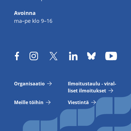
Avoinna
ma–pe klo 9–16
Or­ga­ni­saa­tio
Il­moi­tus­tau­lu - vi­ral­
li­set il­moi­tuk­set
Meil­le töi­hin
Vies­tin­tä