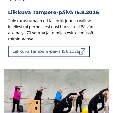
Liik­ku­va Tampere-​päivä 15.8.2026
Tule tutustumaan eri lajien kirjoon ja valitse
itsellesi tai perheellesi uusi harrastus! Päivän
aikana yli 70 seuraa ja toimijaa esittelemässä
toimintaansa.
Liik­ku­va Tampere-​päivä 15.8.2026