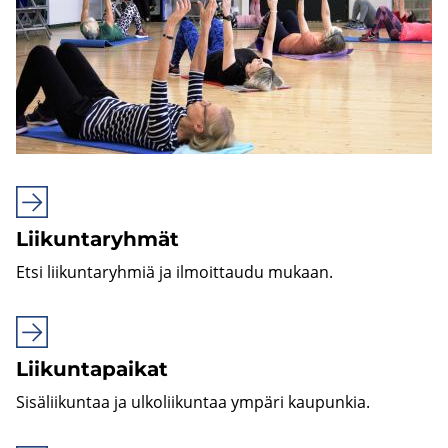
Lii­kun­ta­ryh­mät
Etsi lii­kun­ta­ryh­miä ja il­moit­tau­du mu­kaan.
Lii­kun­ta­pai­kat
Si­sä­lii­kun­taa ja ul­ko­lii­kun­taa ym­pä­ri kau­pun­kia.