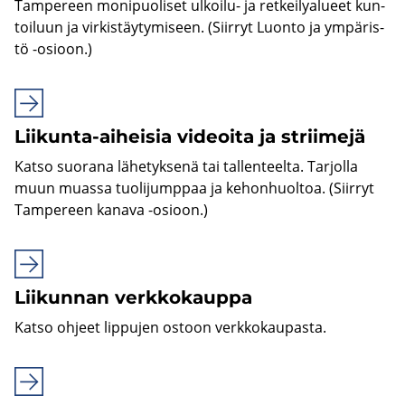
Tam­pe­reen mo­ni­puo­li­set ulkoilu-​ ja ret­kei­ly­alu­eet kun­
toi­luun ja vir­kis­täy­ty­mi­seen. (Siir­ryt Luon­to ja ym­pä­ris­
tö -​osioon.)
Liikunta-​aiheisia vi­deoi­ta ja strii­me­jä
Katso suo­ra­na lä­he­tyk­se­nä tai tal­len­teel­ta. Tar­jol­la
muun muas­sa tuo­li­jump­paa ja ke­hon­huol­toa. (Siir­ryt
Tam­pe­reen ka­na­va -​osioon.)
Lii­kun­nan verk­ko­kaup­pa
Katso oh­jeet lip­pu­jen os­toon verk­ko­kau­pas­ta.