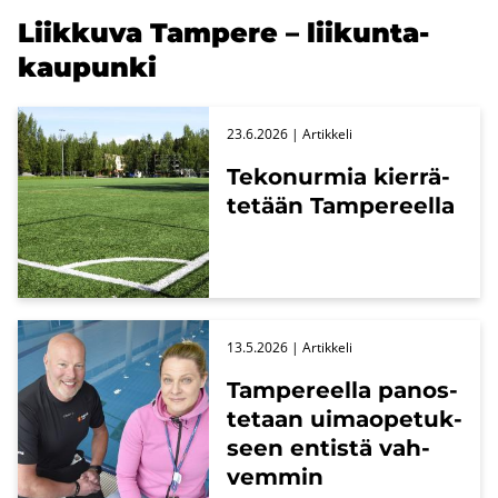
Liik­ku­va Tam­pe­re – lii­kun­ta­
kau­pun­ki
23.6.2026
| Ar­tik­ke­li
Te­ko­nur­mia kier­rä­
te­tään Tam­pe­reel­la
13.5.2026
| Ar­tik­ke­li
Tam­pe­reel­la pa­nos­
te­taan ui­mao­pe­tuk­
seen en­tis­tä vah­
vem­min