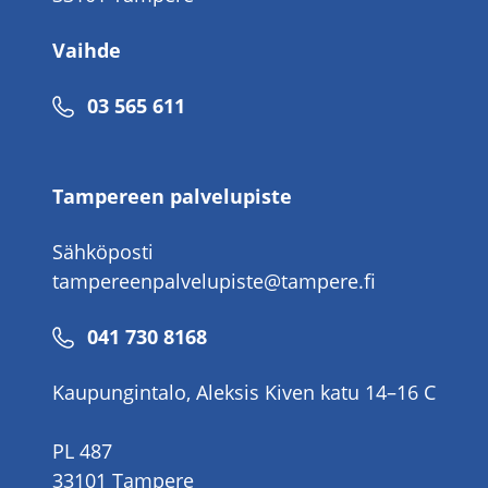
Vaihde
Puhelinnumero
03 565 611
Tampereen palvelupiste
Sähköposti
tampereenpalvelupiste@tampere.fi
Puhelinnumero
041 730 8168
Kaupungintalo, Aleksis Kiven katu 14–16 C
PL 487
33101 Tampere