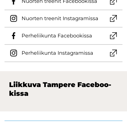
Nuor­ten tree­nit Face­boo­kis­sa
Nuor­ten tree­nit Ins­ta­gra­mis­sa
Per­he­lii­kun­ta Face­boo­kis­sa
Per­he­lii­kun­ta Ins­ta­gra­mis­sa
Liik­ku­va Tam­pe­re Face­boo­
kis­sa