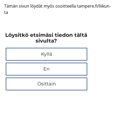
Tämän sivun löy­dät myös osoit­teel­la tam­pe­re.fi/lii­kun­
ta
Löysitkö etsimäsi tiedon tältä
sivulta?
Kyllä
En
Osittain