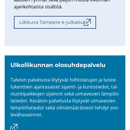
ajan­koh­tais­ta si­säl­töä.
Liik­ku­va Tam­pe­re e-​julkaisu
Ul­ko­lii­kun­nan olo­suh­de­pal­ve­lu
Tal­vi­sin pal­ve­lus­ta löy­ty­vät hiih­to­la­tu­jen ja luis­te­
lu­kent­tien ajan­ta­sai­set sijainti-​ ja kun­to­tie­dot, tal­
viuin­ti­paik­ko­jen si­jain­nit sekä ui­ma­ve­sien läm­pö­ti­
la­tie­dot. Ke­säi­sin pal­ve­lus­ta löy­ty­vät ui­ma­ve­sien
läm­pö­ti­la­tie­dot sekä sil­mä­mää­räi­ses­ti teh­dyt si­ni­
le­vä­ha­vain­not.