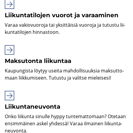
Lii­kun­ta­ti­lo­jen vuo­rot ja va­raa­mi­nen
Varaa va­kio­vuo­ro­ja tai yk­sit­täi­siä vuo­ro­ja ja tu­tus­tu lii­
kun­ta­ti­lo­jen hin­nas­toon.
Mak­su­ton­ta lii­kun­taa
Kau­pun­gis­ta löy­tyy usei­ta mah­dol­li­suuk­sia mak­sut­to­
maan liik­ku­mi­seen. Tu­tus­tu ja va­lit­se mie­lei­se­si!
Lii­kun­ta­neu­von­ta
Onko lii­kun­ta si­nul­le hyppy tun­te­mat­to­maan? Ote­taan
en­sim­mäi­nen askel yh­des­sä! Varaa il­mai­nen lii­kun­ta­
neu­von­ta.