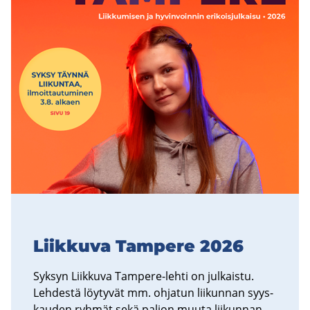
Liik­ku­va Tam­pe­re 2026
Syk­syn Liik­ku­va Tampere-​lehti on jul­kais­tu.
Leh­des­tä löy­ty­vät mm. oh­ja­tun lii­kun­nan syys­
kau­den ryh­mät sekä pal­jon muuta lii­kun­nan