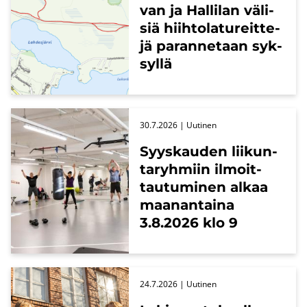
van ja Hal­li­lan vä­li­
siä hiih­to­la­tu­reit­te­
jä pa­ran­ne­taan syk­
syl­lä
30.7.2026
| Uu­ti­nen
Syys­kau­den lii­kun­
ta­ryh­miin il­moit­
tau­tu­mi­nen alkaa
maa­nan­tai­na
3.8.2026 klo 9
24.7.2026
| Uu­ti­nen