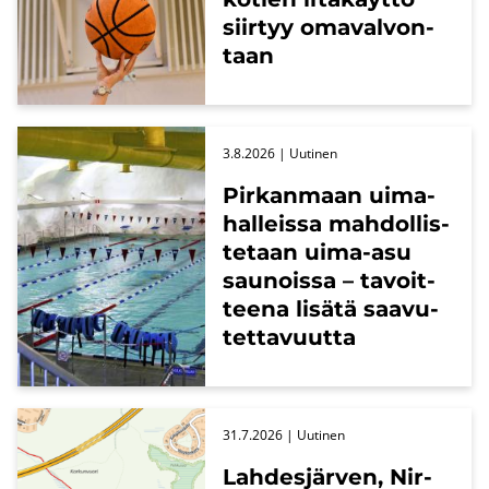
siir­tyy oma­val­von­
taan
3.8.2026
| Uu­ti­nen
Pir­kan­maan ui­ma­
hal­leis­sa mah­dol­lis­
te­taan uima-​asu
sau­nois­sa – ta­voit­
tee­na li­sä­tä saa­vu­
tet­ta­vuut­ta
31.7.2026
| Uu­ti­nen
Lah­des­jär­ven, Nir­