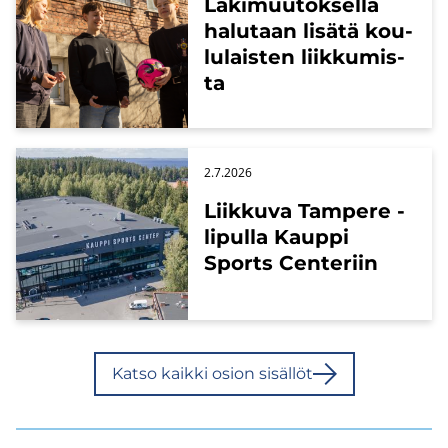
La­ki­muu­tok­sel­la
ha­lu­taan li­sä­tä kou­
lu­lais­ten liik­ku­mis­
ta
2.7.2026
Liik­ku­va Tam­pe­re -​
lipulla Kaup­pi
Sports Cen­te­riin
Katso kaik­ki osion si­säl­löt