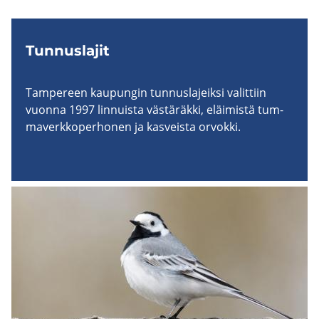
Tun­nus­la­jit
Tam­pe­reen kau­pun­gin tun­nus­la­jeik­si va­lit­tiin
vuon­na 1997 lin­nuis­ta väs­tä­räk­ki, eläi­mis­tä tum­
ma­verk­ko­per­ho­nen ja kas­veis­ta or­vok­ki.