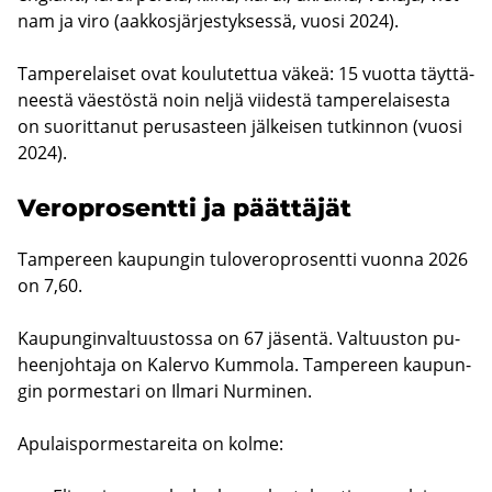
nam ja viro (aak­kos­jär­jes­tyk­ses­sä, vuosi 2024).
Tam­pe­re­lai­set ovat kou­lu­tet­tua väkeä: 15 vuot­ta täyt­tä­
nees­tä väes­tös­tä noin neljä vii­des­tä tam­pe­re­lai­ses­ta
on suo­rit­ta­nut pe­rus­as­teen jäl­kei­sen tut­kin­non (vuosi
2024).
Ve­ro­pro­sent­ti ja päät­tä­jät
Tam­pe­reen kau­pun­gin tu­lo­ve­ro­pro­sent­ti vuon­na 2026
on 7,60.
Kau­pun­gin­val­tuus­tos­sa on 67 jä­sen­tä. Val­tuus­ton pu­
heen­joh­ta­ja on Ka­ler­vo Kum­mo­la. Tam­pe­reen kau­pun­
gin por­mes­ta­ri on Il­ma­ri Nur­mi­nen.
Apu­lais­por­mes­ta­rei­ta on kolme: