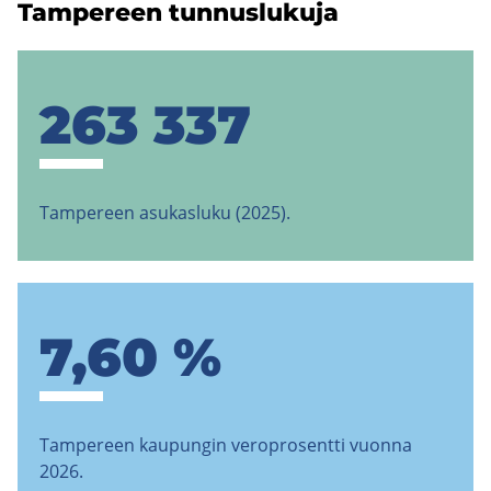
Tam­pe­reen tun­nus­lu­ku­ja
263 337
Tampereen asukasluku (2025).
7,60 %
Tampereen kaupungin veroprosentti vuonna
2026.