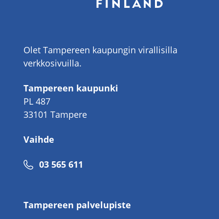
Olet Tampereen kaupungin virallisilla
verkkosivuilla.
Tampereen kaupunki
PL 487
33101 Tampere
Vaihde
Puhelinnumero
03 565 611
Tampereen palvelupiste