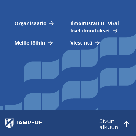
Or­ga­ni­saa­tio
Il­moi­tus­tau­lu - vi­ral­
li­set il­moi­tuk­set
Meil­le töi­hin
Vies­tin­tä
Sivun
al­kuun