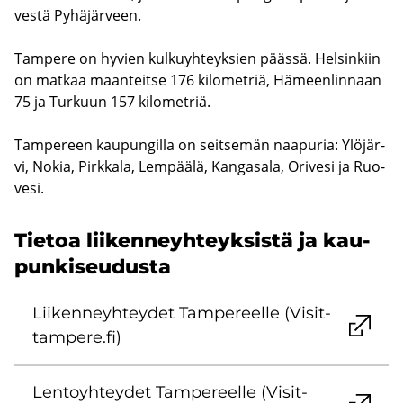
ves­tä Py­hä­jär­veen.
Tam­pe­re on hy­vien kul­ku­yh­teyk­sien pääs­sä. Hel­sin­kiin
on mat­kaa maan­teit­se 176 ki­lo­met­riä, Hä­meen­lin­naan
75 ja Tur­kuun 157 ki­lo­met­riä.
Tam­pe­reen kau­pun­gil­la on seit­se­män naa­pu­ria: Ylö­jär­
vi, Nokia, Pirk­ka­la, Lem­pää­lä, Kan­ga­sa­la, Ori­ve­si ja Ruo­
ve­si.
Tie­toa lii­ken­neyh­teyk­sis­tä ja kau­
pun­ki­seu­dus­ta
Lii­ken­neyh­tey­det Tam­pe­reel­le (Vi­sit­
tam­pe­re.fi)
Len­to­yh­tey­det Tam­pe­reel­le (Vi­sit­