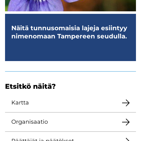
Näitä tun­nuso­mai­sia la­je­ja esiin­tyy
ni­me­no­maan Tam­pe­reen seu­dul­la.
Et­sit­kö näitä?
Kart­ta
Or­ga­ni­saa­tio