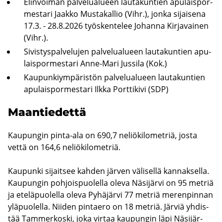
Elin­voi­man pal­ve­lua­lu­een lau­ta­kun­tien apu­lais­por­
mes­ta­ri Jaak­ko Mus­ta­kal­lio (Vihr.), jonka si­jai­se­na
17.3. - 28.8.2026 työs­ken­te­lee Jo­han­na Kir­ja­vai­nen
(Vihr.).
Si­vis­tys­pal­ve­lu­jen pal­ve­lua­lu­een lau­ta­kun­tien apu­
lais­por­mes­ta­ri Anne-​Mari Jus­si­la (Kok.)
Kau­pun­kiym­pä­ris­tön pal­ve­lua­lu­een lau­ta­kun­tien
apu­lais­por­mes­ta­ri Ilkka Port­ti­ki­vi (SDP)
Maan­tie­det­tä
Kau­pun­gin pinta-​ala on 690,7 ne­liö­ki­lo­met­riä, josta
vettä on 164,6 ne­liö­ki­lo­met­riä.
Kau­pun­ki si­jait­see kah­den jär­ven vä­li­sel­lä kan­nak­sel­la.
Kau­pun­gin poh­jois­puo­lel­la oleva Nä­si­jär­vi on 95 met­riä
ja ete­lä­puo­lel­la oleva Py­hä­jär­vi 77 met­riä me­ren­pin­nan
ylä­puo­lel­la. Nii­den pin­tae­ro on 18 met­riä. Jär­viä yh­dis­
tää Tam­mer­kos­ki, joka vir­taa kau­pun­gin läpi Nä­si­jär­