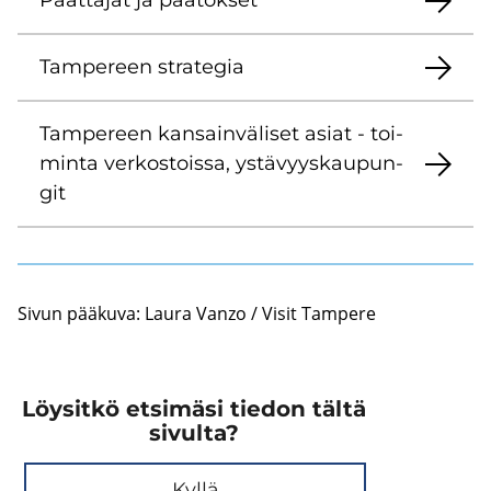
Päät­tä­jät ja pää­tök­set
Tam­pe­reen stra­te­gia
Tam­pe­reen kan­sain­vä­li­set asiat - toi­
min­ta ver­kos­tois­sa, ys­tä­vyys­kau­pun­
git
Sivun pää­ku­va: Laura Vanzo / Visit Tam­pe­re
Löysitkö etsimäsi tiedon tältä
sivulta?
Kyllä