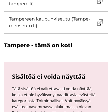
tam­pe­re.fi)
Tam­pe­reen kau­pun­ki­seu­tu (Tam­pe­
reen­seu­tu.fi)
Tam­pe­re - tämä on koti
Sisältöä ei voida näyttää
Tätä sisältöä ei valitettavasti voida näyttää,
koska et ole hyväksynyt vaadittavia evästeitä
kategoriasta Toiminnalliset. Voit hyväksyä
evästeet vasemmassa alakulmassa olevan