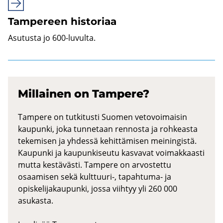
Tam­pe­reen his­to­ri­aa
Asu­tus­ta jo 600-​luvulta.
Mil­lai­nen on Tam­pe­re?
Tampere on tutkitusti Suomen vetovoimaisin
kaupunki, joka tunnetaan rennosta ja rohkeasta
tekemisen ja yhdessä kehittämisen meiningistä.
Kaupunki ja kaupunkiseutu kasvavat voimakkaasti
mutta kestävästi. Tampere on arvostettu
osaamisen sekä kulttuuri-, tapahtuma- ja
opiskelijakaupunki, jossa viihtyy yli 260 000
asukasta.