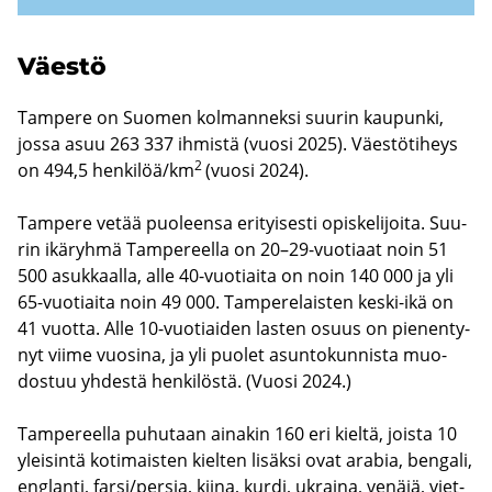
Väes­tö
Tam­pe­re on Suo­men kol­man­nek­si suu­rin kau­pun­ki,
jossa asuu 263 337 ih­mis­tä (vuosi 2025). Väes­tö­ti­heys
2
on 494,5 hen­ki­löä/km
(vuosi 2024).
Tam­pe­re vetää puo­leen­sa eri­tyi­ses­ti opis­ke­li­joi­ta. Suu­
rin ikä­ryh­mä Tam­pe­reel­la on 20–29-​vuotiaat noin 51
500 asuk­kaal­la, alle 40-​vuotiaita on noin 140 000 ja yli
65-​vuotiaita noin 49 000. Tam­pe­re­lais­ten keski-​ikä on
41 vuot­ta. Alle 10-​vuotiaiden las­ten osuus on pie­nen­ty­
nyt viime vuo­si­na, ja yli puo­let asun­to­kun­nis­ta muo­
dos­tuu yh­des­tä hen­ki­lös­tä. (Vuosi 2024.)
Tam­pe­reel­la pu­hu­taan ai­na­kin 160 eri kiel­tä, jois­ta 10
ylei­sin­tä ko­ti­mais­ten kiel­ten li­säk­si ovat ara­bia, ben­ga­li,
englan­ti, farsi/per­sia, kiina, kurdi, ukrai­na, ve­nä­jä, viet­