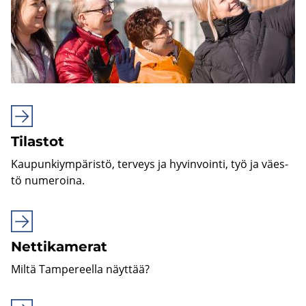
Ti­las­tot
Kau­pun­kiym­pä­ris­tö, ter­veys ja hy­vin­voin­ti, työ ja väes­
tö nu­me­roi­na.
Net­ti­ka­me­rat
Miltä Tam­pe­reel­la näyt­tää?