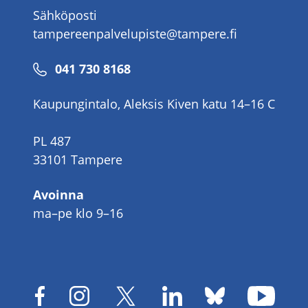
Sähköposti
tampereenpalvelupiste@tampere.fi
Puhelinnumero
041 730 8168
Kaupungintalo, Aleksis Kiven katu 14–16 C
PL 487
33101 Tampere
Avoinna
ma–pe klo 9–16