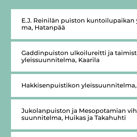
E.J. Rei­ni­län puis­ton kun­toi­lu­pai­kan 
ma, Ha­tan­pää
Gad­din­puis­ton ul­koi­lu­reit­ti ja tai­mis
yleis­suun­ni­tel­ma, Kaa­ri­la
Hak­ki­sen­puis­ti­kon yleis­suun­ni­tel­ma, 
Ju­ko­lan­puis­ton ja Me­so­po­ta­mian vi­h
suun­ni­tel­ma, Hui­kas ja Ta­ka­huh­ti