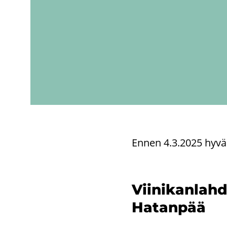
Ennen 4.3.2025 hy­väk­sy
Vii­ni­kan­lah
Ha­tan­pää