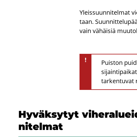
Yleis­suun­ni­tel­mat vi
taan. Suun­nit­te­lu­pää
vain vä­häi­siä muu­tok
!
Puiston puid
sijaintipaika
tarkentuvat 
Hy­väk­sy­tyt vi­he­ra­lue
ni­tel­mat