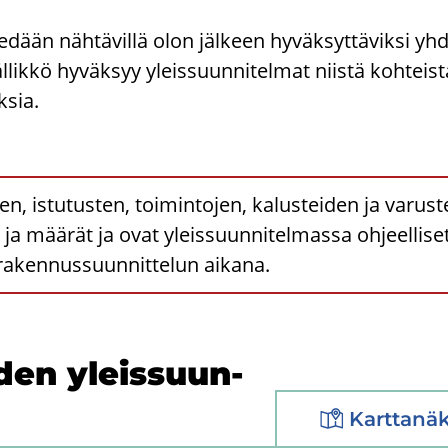
e­dään näh­tä­vil­lä olon jäl­keen hy­väk­syt­tä­vik­si yh­
l­lik­kö hy­väk­syy yleis­suun­ni­tel­mat niis­tä koh­teis­
­sia.
en, istutusten, toimintojen, kalusteiden ja varust
t ja määrät ja ovat yleissuunnitelmassa ohjeelliset
rakennussuunnittelun aikana.
i­den yleis­suun­
Karttanä