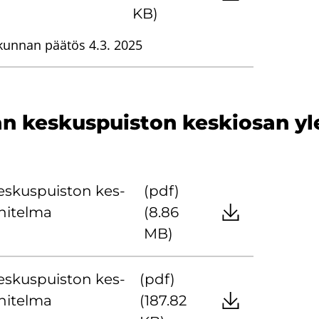
KB)
kunnan päätös 4.3. 2025
n kes­kus­puis­ton kes­kio­san yle
s­kus­puis­ton kes­
(pdf)
ni­tel­ma
(8.86
MB)
s­kus­puis­ton kes­
(pdf)
ni­tel­ma
(187.82