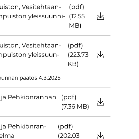
uis­ton, Ve­si­teh­taan­
(pdf)
­puis­ton yleis­suun­ni­
(12.55
MB)
uis­ton, Ve­si­teh­taan­
(pdf)
n­puis­ton yleis­suun­
(223.73
KB)
kunnan päätös 4.3.2025
n ja Peh­kiön­ran­nan
(pdf)
a
(7.36 MB)
 ja Peh­kiön­ran­
(pdf)
tel­ma
(202.03