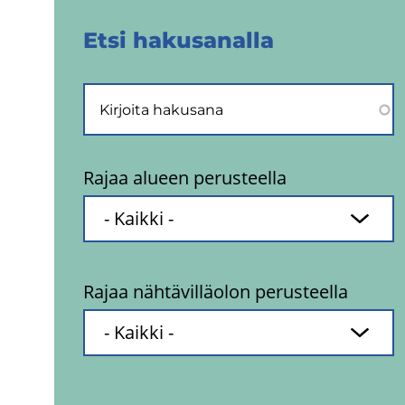
Etsi ha­kusa­nal­la
Rajaa alueen perusteella
Rajaa nähtävilläolon perusteella