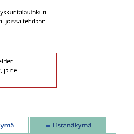
dys­kun­ta­lau­ta­kun­
ta, jois­sa teh­dään
eiden
, ja ne
kymä
Listanäkymä