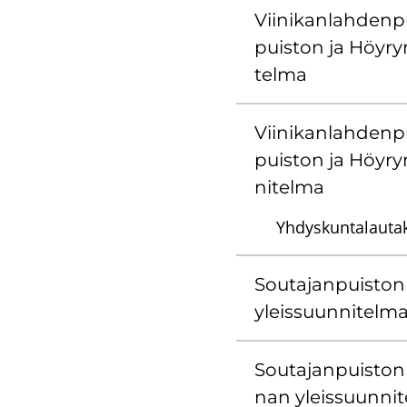
Vii­ni­kan­lah­den­p
puis­ton ja Höy­ryn
tel­ma
Vii­ni­kan­lah­den­p
puis­ton ja Höy­ry
ni­tel­ma
Yhdyskuntalauta
Sou­ta­jan­puis­to
yleis­suun­ni­tel­m
Sou­ta­jan­puis­ton
nan yleis­suun­ni­