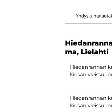
Yhdyskuntalauta
Hie­dan­ran­na
ma, Lie­lah­ti
Hie­dan­ran­nan ke
kio­san yleis­suun­
Hie­dan­ran­nan ke
kio­san yleis­suun­