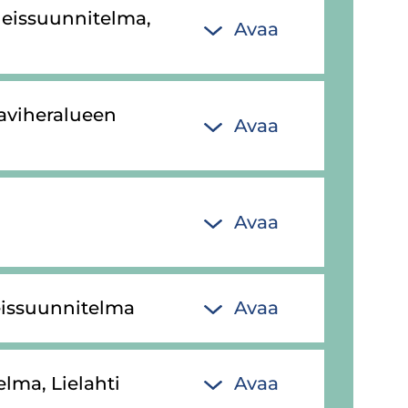
leis­suun­ni­tel­ma,
Avaa
vi­he­ra­lu­een
Avaa
Avaa
eis­suun­ni­tel­ma
Avaa
el­ma, Lie­lah­ti
Avaa