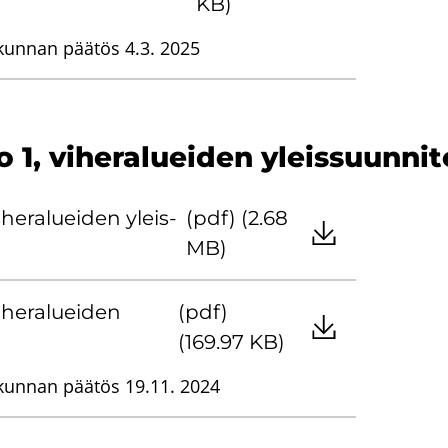
KB)
kunnan päätös 4.3. 2025
 1, vi­he­ra­luei­den yleis­suun­ni
­he­ra­luei­den yleis­
(pdf) (2.68
MB)
­he­ra­luei­den
(pdf)
a
(169.97 KB)
kunnan päätös 19.11. 2024