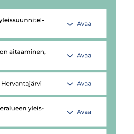
yleis­suun­ni­tel­
Avaa
­ton ai­taa­mi­nen,
Avaa
Her­van­ta­jär­vi
Avaa
e­ra­lu­een yleis­
Avaa