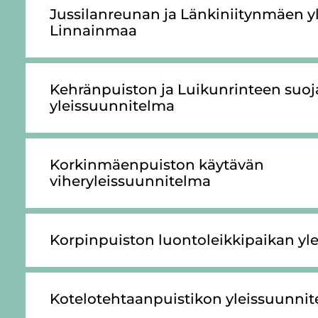
Jus­si­lan­reu­nan ja Län­ki­nii­tyn­mäen y
Lin­nain­maa
Keh­rän­puis­ton ja Lui­kun­rin­teen suo­ja­
yleis­suun­ni­tel­ma
Kor­kin­mäen­puis­ton käy­tä­vän
viheryleissuunnitelma­
Kor­pin­puis­ton luon­to­leik­ki­pai­kan yl
Ko­te­lo­teh­taan­puis­ti­kon yleis­suun­ni­t