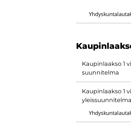
Yhdyskuntalauta
Kau­pin­laak­so
Kau­pin­laak­so 1 vi
suun­ni­tel­ma
Kau­pin­laak­so 1 vi
yleis­suun­ni­tel­m
Yhdyskuntalauta