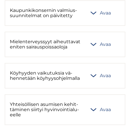
Kau­pun­ki­kon­ser­nin val­mius­
Avaa
suun­ni­tel­mat on päi­vi­tet­ty
Mie­len­ter­veys­syyt ai­heut­ta­vat
Avaa
eni­ten sai­raus­pois­sao­lo­ja
Köy­hyy­den vai­ku­tuk­sia vä­
Avaa
hen­ne­tään köy­hyys­oh­jel­mal­la
Yh­tei­söl­li­sen asu­mi­sen ke­hit­
tä­mi­nen siir­tyi hy­vin­voin­tia­lu­
Avaa
eel­le