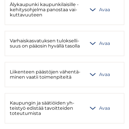
Äly­kau­pun­ki kau­pun­ki­lai­sil­le -​
kehitysohjelma pa­nos­taa vai­
Avaa
kut­ta­vuu­teen
Var­hais­kas­va­tuk­sen tu­lok­sel­li­
Avaa
suus on pää­osin hy­väl­lä ta­sol­la
Lii­ken­teen pääs­tö­jen vä­hen­tä­
Avaa
mi­nen vaa­tii toi­men­pi­tei­tä
Kau­pun­gin ja sää­tiöi­den yh­
teis­työ edis­tää ta­voit­tei­den
Avaa
to­teu­tu­mis­ta