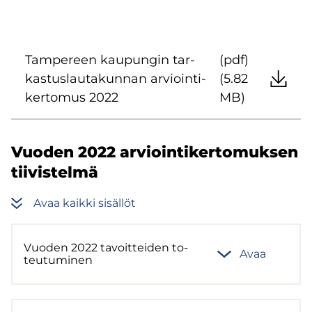
Tam­pe­reen kau­pun­gin tar­
(pdf)
kas­tus­lau­ta­kun­nan ar­vioin­ti­
(5.82
ker­to­mus 2022
MB)
Vuo­den 2022 ar­vioin­ti­ker­to­muk­sen
tii­vis­tel­mä
Avaa kaik­ki si­säl­löt
Vuo­den 2022 ta­voit­tei­den to­
Avaa
teu­tu­mi­nen