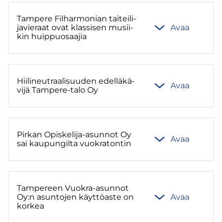
Tam­pe­re Fil­har­mo­nian tai­tei­li­
ja­vie­raat ovat klas­si­sen musii­
Avaa
kin huip­puo­saa­jia
Hii­li­neut­raa­li­suu­den edel­lä­kä­
Avaa
vi­jä Tampere-​talo Oy
Pir­kan Opiskelija-​asunnot Oy
Avaa
sai kau­pun­gil­ta vuo­kra­ton­tin
Tam­pe­reen Vuokra-​asunnot
Oy:n asun­to­jen käyt­tö­as­te on
Avaa
kor­kea