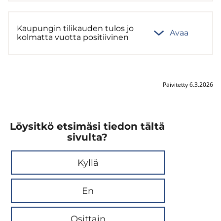
Kau­pun­gin ti­li­kau­den tulos jo
Avaa
kol­mat­ta vuot­ta po­si­tii­vi­nen
Päivitetty 6.3.2026
Löysitkö etsimäsi tiedon tältä
sivulta?
Kyllä
En
Osittain