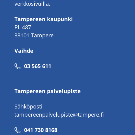
verkkosivuilla.
Tampereen kaupunki
PL 487
33101 Tampere
Vaihde
Puhelinnumero
03 565 611
Tampereen palvelupiste
Sähköposti
tampereenpalvelupiste@tampere.fi
Puhelinnumero
041 730 8168