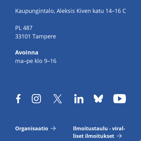
Kaupungintalo, Aleksis Kiven katu 14–16 C
PL 487
33101 Tampere
Avoinna
ma–pe klo 9–16
Or­ga­ni­saa­tio
Il­moi­tus­tau­lu - vi­ral­
li­set il­moi­tuk­set