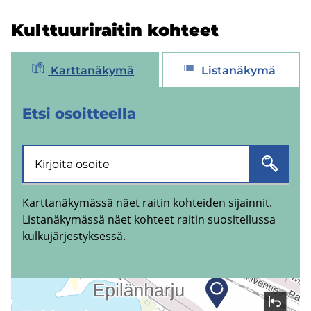
Kult­tuu­ri­rai­tin koh­teet
Karttanäkymä
Listanäkymä
Etsi osoit­teel­la
Karttanäkymässä näet raitin kohteiden sijainnit.
Listanäkymässä näet kohteet raitin suositellussa
kulkujärjestyksessä.