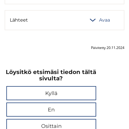
Läh­teet
Avaa
Päivitetty 20.11.2024
Löysitkö etsimäsi tiedon tältä
sivulta?
Kyllä
En
Osittain