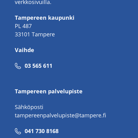
verkkosivuilla.
Tampereen kaupunki
PL 487
33101 Tampere
Vaihde
Puhelinnumero
03 565 611
Tampereen palvelupiste
Sähköposti
tampereenpalvelupiste@tampere.fi
Puhelinnumero
041 730 8168