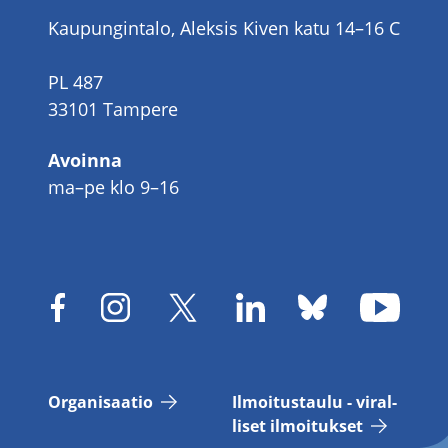
Kaupungintalo, Aleksis Kiven katu 14–16 C
PL 487
33101 Tampere
Avoinna
ma–pe klo 9–16
Or­ga­ni­saa­tio
Il­moi­tus­tau­lu - vi­ral­
li­set il­moi­tuk­set