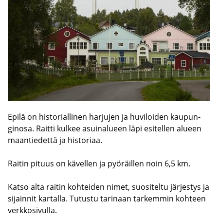
Epilä on his­to­rial­li­nen har­ju­jen ja hu­vi­loi­den kau­pun­
gin­osa. Rait­ti kul­kee asui­na­lu­een läpi esi­tel­len alu­een
maan­tie­det­tä ja his­to­ri­aa.
Rai­tin pi­tuus on kä­vel­len ja pyö­räil­len noin 6,5 km.
Katso alta rai­tin koh­tei­den nimet, suo­si­tel­tu jär­jes­tys ja
si­jain­nit kar­tal­la. Tu­tus­tu ta­ri­naan tar­kem­min koh­teen
verk­ko­si­vul­la.