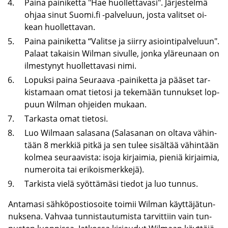
Paina pai­ni­ket­ta "Hae huol­let­ta­va­si". Jär­jes­tel­mä
ohjaa sinut Suomi.fi -​palveluun, josta va­lit­set oi­
kean huol­let­ta­van.
Paina pai­ni­ket­ta “Va­lit­se ja siir­ry asioin­ti­pal­ve­luun".
Pa­laat ta­kai­sin Wilman si­vul­le, jonka ylä­reu­naan on
il­mes­ty­nyt huol­let­ta­va­si nimi.
Lo­puk­si paina Seu­raa­va -​painiketta ja pää­set tar­
kis­ta­maan omat tie­to­si ja te­ke­mään tun­nuk­set lop­
puun Wilman oh­jei­den mu­kaan.
Tar­kas­ta omat tie­to­si.
Luo Wilmaan sa­la­sa­na (Sa­la­sa­nan on ol­ta­va vä­hin­
tään 8 merk­kiä pitkä ja sen tulee si­säl­tää vä­hin­tään
kol­mea seu­raa­vis­ta: isoja kir­jai­mia, pie­niä kir­jai­mia,
nu­me­roi­ta tai eri­kois­merk­ke­jä).
Tar­kis­ta vielä syöt­tä­mä­si tie­dot ja luo tun­nus.
An­ta­ma­si säh­kö­pos­tio­soi­te toi­mii Wilman käyt­tä­jä­tun­
nuk­se­na. Vah­vaa tun­nis­tau­tu­mis­ta tar­vit­tiin vain tun­