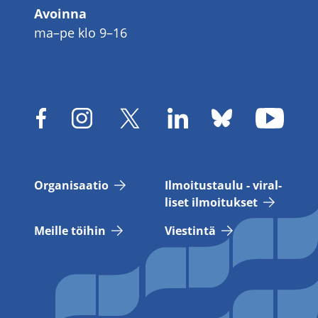
Avoinna
ma–pe klo 9–16
Or­ga­ni­saa­tio
Il­moi­tus­tau­lu - vi­ral­
li­set il­moi­tuk­set
Meil­le töi­hin
Vies­tin­tä