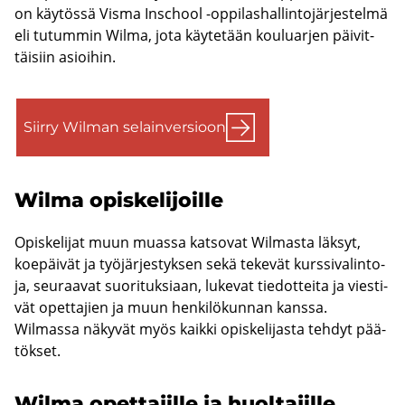
on käy­tös­sä Visma Inschool -​oppilashallintojärjestelmä
eli tu­tum­min Wilma, jota käy­te­tään kou­luar­jen päi­vit­
täi­siin asioi­hin.
Siir­ry Wilman se­lain­ver­sioon
Wilma opis­ke­li­joil­le
Opis­ke­li­jat muun muas­sa kat­so­vat Wilmasta läk­syt,
koe­päi­vät ja työ­jär­jes­tyk­sen sekä te­ke­vät kurs­si­va­lin­to­
ja, seu­raa­vat suo­ri­tuk­si­aan, lu­ke­vat tie­dot­tei­ta ja vies­ti­
vät opet­ta­jien ja muun hen­ki­lö­kun­nan kans­sa.
Wilmassa nä­ky­vät myös kaik­ki opis­ke­li­jas­ta teh­dyt pää­
tök­set.
Wilma opet­ta­jil­le ja huol­ta­jil­le