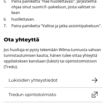
Paina pai­ni­ket­ta "Hae huol­let­ta­va­si". Jär­jes­tel­mä
ohjaa sinut suomi.fi -​palveluun, josta va­lit­set oi­
kean
huol­let­ta­van.
Paina pai­ni­ket­ta “Va­lit­se ja jatka asioin­ti­pal­ve­luun".
Ota yh­teyt­tä
Jos huoltaja ei pysty tekemään Wilma-tunnusta vahvan
tunnistautumisen kautta, hänen tulee ottaa yhteyttä
oppilaitoksen kansliaan (lukiot) tai opintotoimistoon
(Tredu).
Lu­kioi­den yh­teys­tie­dot
Tre­dun opin­to­toi­mis­to