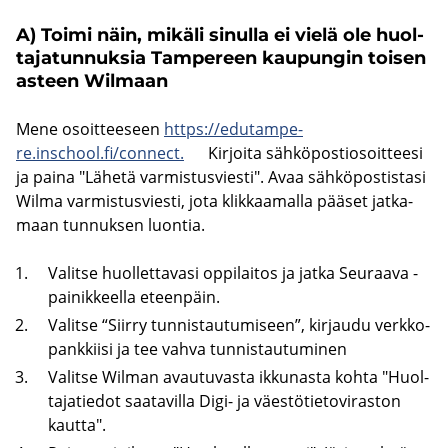
A) Toimi näin, mi­kä­li si­nul­la ei vielä ole huol­
ta­ja­tun­nuk­sia Tam­pe­reen kau­pun­gin toi­sen
as­teen Wilmaan
Mene osoit­tee­seen
https://edu­tam­pe­
re.inschool.fi/con­nect.
Kir­joi­ta säh­kö­pos­tio­soit­tee­si
ja paina "Lä­he­tä var­mis­tus­vies­ti". Avaa säh­kö­pos­tis­ta­si
Wilma var­mis­tus­vies­ti, jota klik­kaa­mal­la pää­set jat­ka­
maan tun­nuk­sen luon­tia.
Va­lit­se huol­let­ta­va­si op­pi­lai­tos ja jatka Seu­raa­va -​
painikkeella eteen­päin.
Va­lit­se “Siir­ry tun­nis­tau­tu­mi­seen”, kir­jau­du verk­ko­
pank­kii­si ja tee vahva tun­nis­tau­tu­mi­nen
Va­lit­se Wilman avau­tu­vas­ta ik­ku­nas­ta kohta "Huol­
ta­ja­tie­dot saa­ta­vil­la Digi- ja väes­tö­tie­to­vi­ras­ton
kaut­ta".