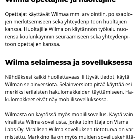
Opet­ta­jat käyt­tä­vät Wilmaa mm. ar­vioin­tiin, pois­sao­lo­
jen mer­kit­se­mi­seen sekä yh­tey­den­pi­toon huol­ta­jien
kans­sa. Huol­ta­jil­le Wilma on käy­tän­nön työ­ka­lu nuo­
ren­sa kou­lun­käyn­nin seu­raa­mi­seen sekä yh­tey­den­pi­
toon opet­ta­jien kans­sa.
Wilma se­lai­mes­sa ja so­vel­luk­ses­sa
Näh­däk­se­si kaik­ki huol­let­ta­vaa­si liit­ty­vät tie­dot, käytä
Wilman se­lain­ver­sio­ta. Se­lain­ver­sio­ta pitää käyt­tää esi­
mer­kik­si eri­lais­ten ha­ku­lo­mak­kei­den täyt­tä­mi­seen. Ha­
ku­lo­mak­keet eivät näy mo­bii­li­so­vel­luk­ses­sa.
Wilmasta on käy­tös­sä myös mo­bii­li­so­vel­lus. Käytä vain
vi­ral­lis­ta Wilma-​sovellusta, jonka toi­mit­ta­ja on Visma
Labs Oy. Vi­ral­li­sen Wilma-​sovelluksen tie­to­tur­va on var­
mis­tet­tu. Mark­ki­noil­la on myös mui­den so­vel­lus­ke­hit­tä­