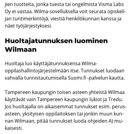
jien tuot­tei­ta, jonka tues­ta tai on­gel­mis­ta Visma Labs
Oy ei vas­taa. Wilma-​sovelluksella voit seu­ra­ta opis­ke­li­
jan tun­ti­mer­kin­tö­jä, vies­tiä hen­ki­lö­kun­nan kans­sa ja
näet työ­jär­jes­tyk­se­si.
Huol­ta­ja­tun­nuk­sen luo­mi­nen
Wilmaan
Huol­ta­ja luo käyt­tä­jä­tun­nuk­sen­sa Wilma-​
oppilashallintojärjestelmään itse. Tun­nuk­set luo­daan
vah­val­la tun­nis­tau­tu­mi­sel­la Suomi.fi -​palvelun kaut­ta.
Tam­pe­reen kau­pun­gin toi­sen as­teen yh­teis­tä Wilmaa
käyt­tä­vät vain Tam­pe­reen kau­pun­gin lu­kiot ja Tredu.
Jos huol­ta­jal­la on ai­kai­sem­mat tun­nuk­set esim. pe­rus­
as­teen, yk­si­tyi­sen op­pi­lai­tok­sen tai jon­kin muun kun­
nan Wilmaan, pitää tun­nuk­set luoda oh­jei­den A) mu­
kai­ses­ti.