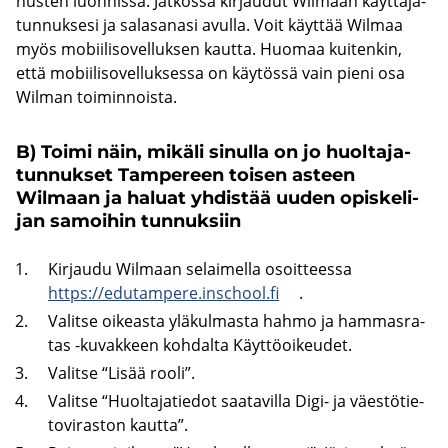
nus­ten luon­nis­sa. Jat­kos­sa kir­jau­dut Wilmaan käyt­tä­jä­
tun­nuk­se­si ja sa­la­sa­na­si avul­la. Voit käyt­tää Wilmaa
myös mo­bii­li­so­vel­luk­sen kaut­ta. Huo­maa kui­ten­kin,
että mo­bii­li­so­vel­luk­ses­sa on käy­tös­sä vain pieni osa
Wilman toi­min­nois­ta.
B) Toimi näin, mi­kä­li si­nul­la on jo huol­ta­ja­
tun­nuk­set Tam­pe­reen toi­sen as­teen
Wilmaan ja ha­luat yh­dis­tää uuden opis­ke­li­
jan sa­moi­hin tun­nuk­siin
Kir­jau­du Wilmaan se­lai­mel­la osoit­tees­sa
https://edu­tam­pe­re.inschool.fi
.
Va­lit­se oi­keas­ta ylä­kul­mas­ta hahmo ja ham­mas­ra­
tas -​kuvakkeen koh­dal­ta Käyt­tö­oi­keu­det.
Va­lit­se “Lisää rooli”.
Va­lit­se “Huol­ta­ja­tie­dot saa­ta­vil­la Digi- ja väes­tö­tie­
to­vi­ras­ton kaut­ta”.