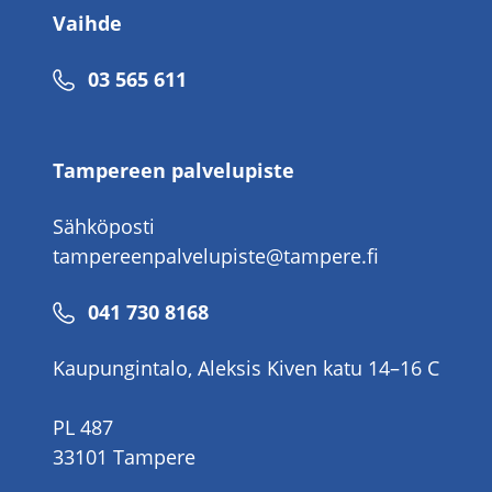
Vaihde
Puhelinnumero
03 565 611
Tampereen palvelupiste
Sähköposti
tampereenpalvelupiste@tampere.fi
Puhelinnumero
041 730 8168
Kaupungintalo, Aleksis Kiven katu 14–16 C
PL 487
33101 Tampere