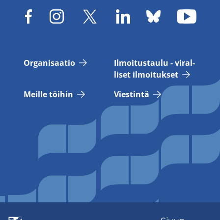
Or­ga­ni­saa­tio
Il­moi­tus­tau­lu - vi­ral­
li­set il­moi­tuk­set
Meil­le töi­hin
Vies­tin­tä