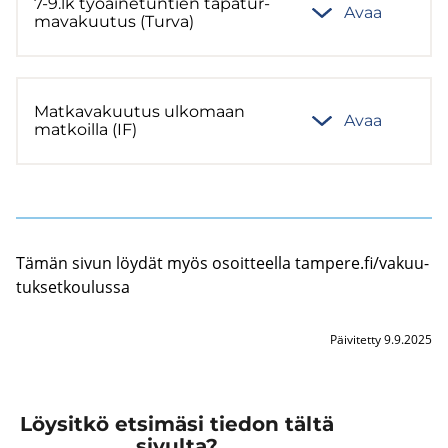
7-9.lk työ­ai­ne­tun­tien ta­pa­tur­
Avaa
ma­va­kuu­tus (Turva)
Mat­ka­va­kuu­tus ul­ko­maan
Avaa
mat­koil­la (IF)
Tämän sivun löy­dät myös osoit­teel­la tam­pe­re.fi/va­kuu­
tuk­set­kou­lus­sa
Päivitetty 9.9.2025
Löysitkö etsimäsi tiedon tältä
sivulta?