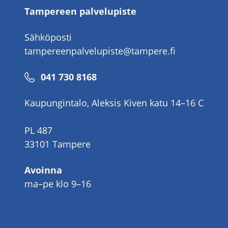
Tampereen palvelupiste
Sähköposti
tampereenpalvelupiste@tampere.fi
Puhelinnumero
041 730 8168
Kaupungintalo, Aleksis Kiven katu 14–16 C
PL 487
33101 Tampere
Avoinna
ma–pe klo 9–16