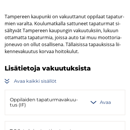
Tam­pe­reen kau­pun­ki on va­kuut­ta­nut op­pi­laat ta­pa­tur­
mien va­ral­ta. Kou­lu­mat­kal­la sat­tu­neet ta­pa­tur­mat si­
säl­ty­vät Tam­pe­reen kau­pun­gin va­kuu­tuk­siin, lu­kuun
ot­ta­mat­ta ta­pa­tur­mia, jois­sa auto tai muu moot­to­ria­
jo­neu­vo on ollut osal­li­se­na. Täl­lai­sis­sa ta­pauk­sis­sa lii­
ken­ne­va­kuu­tus kor­vaa hoi­to­ku­lut.
Li­sä­tie­to­ja va­kuu­tuk­sis­ta
Avaa kaik­ki si­säl­löt
Op­pi­lai­den ta­pa­tur­ma­va­kuu­
Avaa
tus (IF)