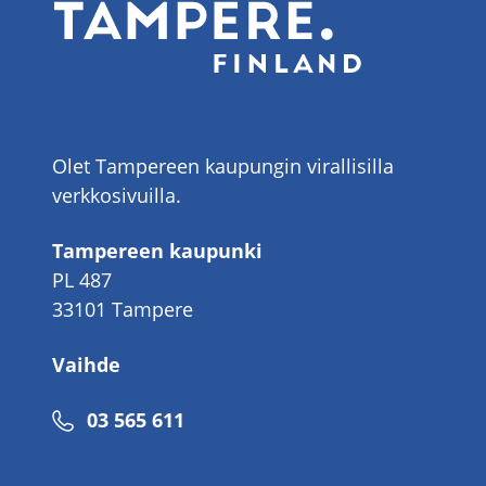
Olet Tampereen kaupungin virallisilla
verkkosivuilla.
Tampereen kaupunki
PL 487
33101 Tampere
Vaihde
Puhelinnumero
03 565 611