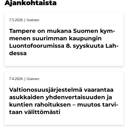
Ajan­koh­tais­ta
7.5.2026
| Uu­ti­nen
Tam­pe­re on mu­ka­na Suo­men kym­
me­nen suu­rim­man kau­pun­gin
Luon­to­foo­ru­mis­sa 8. syys­kuu­ta Lah­
des­sa
7.4.2026
| Uu­ti­nen
Val­tio­no­suus­jär­jes­tel­mä vaa­ran­taa
asuk­kai­den yh­den­ver­tai­suu­den ja
kun­tien ra­hoi­tuk­sen – muu­tos tar­vi­
taan vä­lit­tö­mäs­ti