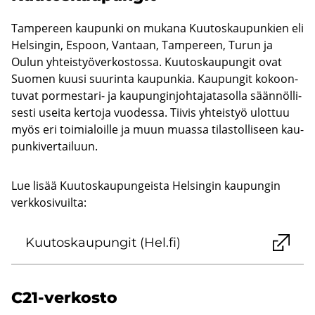
Tam­pe­reen kau­pun­ki on mu­ka­na Kuu­tos­kau­pun­kien eli
Hel­sin­gin, Es­poon, Van­taan, Tam­pe­reen, Turun ja
Oulun yh­teis­työ­ver­kos­tos­sa. Kuu­tos­kau­pun­git ovat
Suo­men kuusi suu­rin­ta kau­pun­kia. Kau­pun­git ko­koon­
tu­vat pormestari-​ ja kau­pun­gin­joh­ta­ja­ta­sol­la sään­nöl­li­
ses­ti usei­ta ker­to­ja vuo­des­sa. Tii­vis yh­teis­työ ulot­tuu
myös eri toi­mia­loil­le ja muun muas­sa ti­las­tol­li­seen kau­
pun­ki­ver­tai­luun.
Lue lisää Kuutoskaupungeista Helsingin kaupungin
verkkosivuilta:
Kuu­tos­kau­pun­git (Hel.fi)
C21-​verkosto