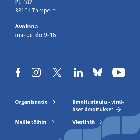
PL 487
33101 Tampere
Avoinna
ma–pe klo 9–16
Or­ga­ni­saa­tio
Il­moi­tus­tau­lu - vi­ral­
li­set il­moi­tuk­set
Meil­le töi­hin
Vies­tin­tä