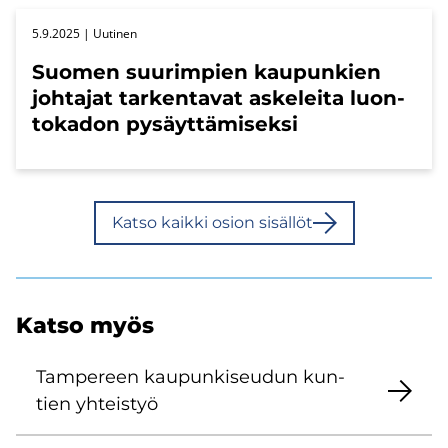
5.9.2025
| Uu­ti­nen
Suo­men suu­rim­pien kau­pun­kien
joh­ta­jat tar­ken­ta­vat as­ke­lei­ta luon­
to­ka­don py­säyt­tä­mi­sek­si
Katso kaik­ki osion si­säl­löt
Katso myös
Tam­pe­reen kau­pun­ki­seu­dun kun­
tien yh­teis­työ