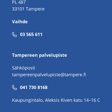
PL 487
33101 Tampere
Vaihde
Puhelinnumero
03 565 611
Tampereen palvelupiste
Sähköposti
tampereenpalvelupiste@tampere.fi
Puhelinnumero
041 730 8168
Kaupungintalo, Aleksis Kiven katu 14–16 C