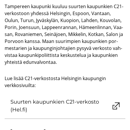
Tam­pe­reen kau­pun­ki kuu­luu suur­ten kau­pun­kien C21-​
verkostoon yh­des­sä Hel­sin­gin, Es­poon, Van­taan,
Oulun, Turun, Jy­väs­ky­län, Kuo­pion, Lah­den, Kou­vo­lan,
Porin, Joen­suun, Lap­peen­ran­nan, Hä­meen­lin­nan, Vaa­
san, Ro­va­nie­men, Sei­nä­joen, Mik­ke­lin, Kot­kan, Salon ja
Por­voon kans­sa. Maan suu­rim­pien kau­pun­kien por­
mes­ta­rien ja kau­pun­gin­joh­ta­jien py­sy­vä ver­kos­to vah­
vis­taa kau­pun­ki­po­liit­tis­ta kes­kus­te­lua ja kau­pun­kien
yh­teis­tä edun­val­von­taa.
Lue lisää C21-verkostosta Helsingin kaupungin
verkkosivuilta:
Suur­ten kau­pun­kien C21-​verkosto
(Hel.fi)