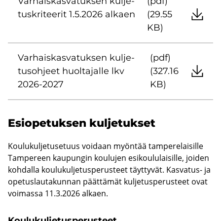
Var­hais­kas­va­tuk­sen kul­je­
(pdf)
tus­kri­tee­rit 1.5.2026 al­kaen
(29.55
KB)
Var­hais­kas­va­tuk­sen kul­je­
(pdf)
tus­oh­jeet huol­ta­jal­le lkv
(327.16
2026-2027
KB)
Esio­pe­tuk­sen kul­je­tuk­set
Kou­lu­kul­je­tuse­tuus voi­daan myön­tää tam­pe­re­lai­sil­le
Tam­pe­reen kau­pun­gin kou­lu­jen esi­kou­lu­lai­sil­le, joi­den
koh­dal­la kou­lu­kul­je­tus­pe­rus­teet täyt­ty­vät. Kasvatus-​ ja
ope­tus­lau­ta­kun­nan päät­tä­mät kul­je­tus­pe­rus­teet ovat
voi­mas­sa 11.3.2026 al­kaen.
Kou­lu­kul­je­tus­pe­rus­teet