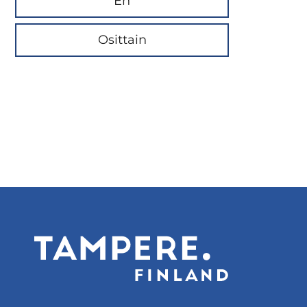
En
Osittain