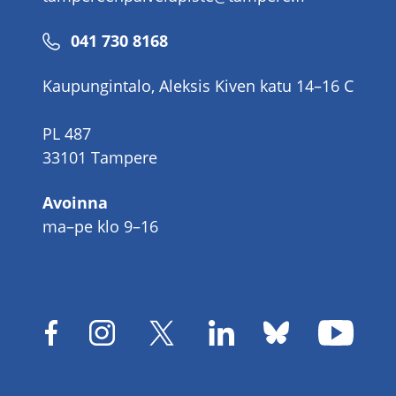
Puhelinnumero
041 730 8168
Kaupungintalo, Aleksis Kiven katu 14–16 C
PL 487
33101 Tampere
Avoinna
ma–pe klo 9–16