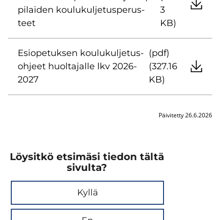
pi­lai­den kou­lu­kul­je­tus­pe­rus­
3
teet
KB)
Esio­pe­tuk­sen kou­lu­kul­je­tus­
(pdf)
oh­jeet huol­ta­jal­le lkv 2026-
(327.16
2027
KB)
Päivitetty 26.6.2026
Löysitkö etsimäsi tiedon tältä
sivulta?
Kyllä