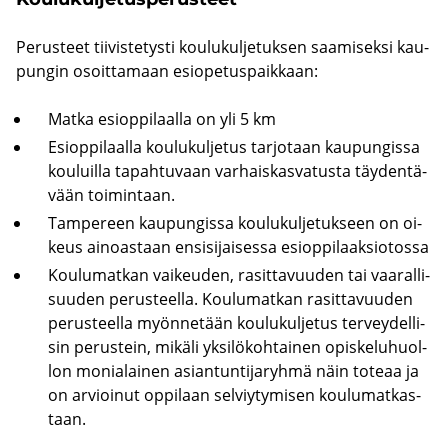
Pe­rus­teet tii­vis­te­tys­ti kou­lu­kul­je­tuk­sen saa­mi­sek­si kau­
pun­gin osoit­ta­maan esio­pe­tus­paik­kaan:
Matka esiop­pi­laal­la on yli 5 km
Esiop­pi­laal­la kou­lu­kul­je­tus tar­jo­taan kau­pun­gis­sa
kou­luil­la ta­pah­tu­vaan var­hais­kas­va­tus­ta täy­den­tä­
vään toi­min­taan.
Tam­pe­reen kau­pun­gis­sa kou­lu­kul­je­tuk­seen on oi­
keus ai­noas­taan en­si­si­jai­ses­sa esiop­pi­laak­sio­tos­sa
Kou­lu­mat­kan vai­keu­den, ra­sit­ta­vuu­den tai vaa­ral­li­
suu­den pe­rus­teel­la. Kou­lu­mat­kan ra­sit­ta­vuu­den
pe­rus­teel­la myön­ne­tään kou­lu­kul­je­tus ter­vey­del­li­
sin pe­rus­tein, mi­kä­li yk­si­lö­koh­tai­nen opis­ke­lu­huol­
lon mo­nia­lai­nen asian­tun­ti­ja­ryh­mä näin to­te­aa ja
on ar­vioi­nut op­pi­laan sel­viy­ty­mi­sen kou­lu­mat­kas­
taan.