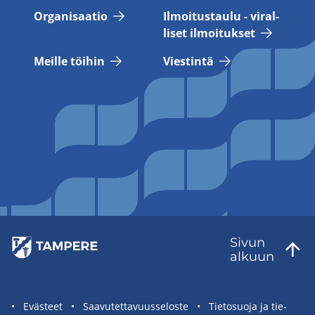
Or­ga­ni­saa­tio
Il­moi­tus­tau­lu - vi­ral­
li­set il­moi­tuk­set
Meil­le töi­hin
Vies­tin­tä
Sivun
al­kuun
Sivuston
Eväs­teet
Saa­vu­tet­ta­vuus­se­los­te
Tie­to­suo­ja ja tie­