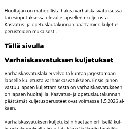
Huol­ta­jan on mah­dol­lis­ta hakea var­hais­kas­va­tuk­ses­sa
tai esio­pe­tuk­ses­sa ole­val­le lap­sel­leen kul­je­tus­ta
Kasvatus-​ ja ope­tus­lau­ta­kun­nan päät­tä­mien kul­je­tus­
pe­rus­tei­den mu­kai­ses­ti.
Tällä si­vul­la
Var­hais­kas­va­tuk­sen kul­je­tuk­set
Var­hais­kas­va­tus­la­ki ei vel­voi­ta kun­taa jär­jes­tä­mään
lap­sel­le kul­je­tus­ta var­hais­kas­va­tuk­seen. En­si­si­jai­nen
vas­tuu lap­sen kul­jet­ta­mi­ses­ta on var­hais­kas­va­tuk­seen
on lap­sen huol­ta­jil­la. Kasvatus-​ ja ope­tus­lau­ta­kun­nan
päät­tä­mät kul­je­tus­pe­rus­teet ovat voi­mas­sa 1.5.2026 al­
kaen.
Var­hais­kas­va­tuk­sen kul­je­tuk­siin hae­taan eril­li­sel­lä kul­
je­tus­ha­ke­muk­sel­la. Huol­ta­ja käy päi­vä­ko­din hen­ki­lös­