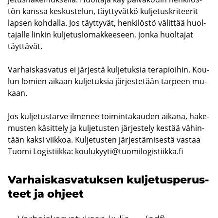
tön kans­sa kes­kus­te­lun, täyt­ty­vät­kö kul­je­tus­kri­tee­rit
lap­sen koh­dal­la. Jos täyt­ty­vät, hen­ki­lös­tö vä­lit­tää huol­
ta­jal­le lin­kin kul­je­tus­lo­mak­kee­seen, jonka huol­ta­jat
täyt­tä­vät.
Var­hais­kas­va­tus ei jär­jes­tä kul­je­tuk­sia te­ra­pioi­hin. Kou­
lun lo­mien ai­kaan kul­je­tuk­sia jär­jes­te­tään tar­peen mu­
kaan.
Jos kul­je­tus­tar­ve il­me­nee toi­min­ta­kau­den ai­ka­na, ha­ke­
mus­ten kä­sit­te­ly ja kul­je­tus­ten jär­jes­te­ly kes­tää vä­hin­
tään kaksi viik­koa. Kul­je­tus­ten jär­jes­tä­mi­ses­tä vas­taa
Tuomi Lo­gis­tiik­ka:
kou­lu­kyy­ti@tuo­mi­lo­gis­tiik­ka.fi
Var­hais­kas­va­tuk­sen kul­je­tus­pe­rus­
teet ja oh­jeet