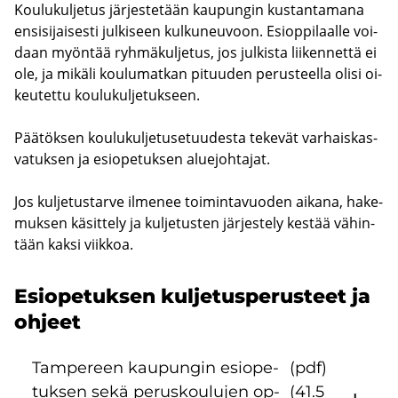
Kou­lu­kul­je­tus jär­jes­te­tään kau­pun­gin kus­tan­ta­ma­na
en­si­si­jai­ses­ti jul­ki­seen kul­ku­neu­voon. Esiop­pi­laal­le voi­
daan myön­tää ryh­mä­kul­je­tus, jos jul­kis­ta lii­ken­net­tä ei
ole, ja mi­kä­li kou­lu­mat­kan pi­tuu­den pe­rus­teel­la olisi oi­
keu­tet­tu kou­lu­kul­je­tuk­seen.
Pää­tök­sen kou­lu­kul­je­tuse­tuu­des­ta te­ke­vät var­hais­kas­
va­tuk­sen ja esio­pe­tuk­sen alue­joh­ta­jat.
Jos kul­je­tus­tar­ve il­me­nee toi­min­ta­vuo­den ai­ka­na, ha­ke­
muk­sen kä­sit­te­ly ja kul­je­tus­ten jär­jes­te­ly kes­tää vä­hin­
tään kaksi viik­koa.
Esio­pe­tuk­sen kul­je­tus­pe­rus­teet ja
oh­jeet
Tam­pe­reen kau­pun­gin esio­pe­
(pdf)
tuk­sen sekä pe­rus­kou­lu­jen op­
(41.5