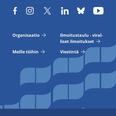
Or­ga­ni­saa­tio
Il­moi­tus­tau­lu - vi­ral­
li­set il­moi­tuk­set
Meil­le töi­hin
Vies­tin­tä