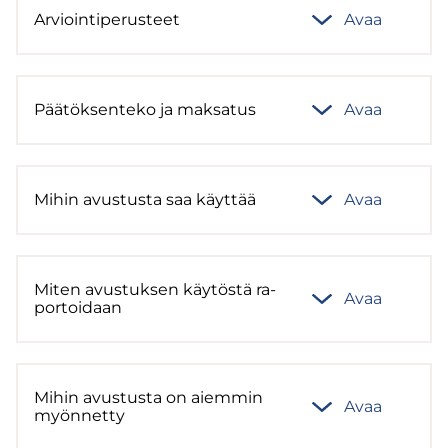
Ar­vioin­ti­pe­rus­teet
Avaa
Pää­tök­sen­te­ko ja mak­sa­tus
Avaa
Mihin avus­tus­ta saa käyt­tää
Avaa
Miten avus­tuk­sen käy­tös­tä ra­
Avaa
por­toi­daan
Mihin avus­tus­ta on ai­em­min
Avaa
myön­net­ty