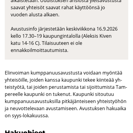
aikaistetaan. Uudistuksen ansiosta yleisavustusta
saavat yhteisöt saavat rahat käyttöönsä jo
vuoden alusta alkaen.
Avustusinfo järjestetään keskiviikkona 16.9.2026
kello 17.30–19 kaupungintalolla (Aleksis Kiven
katu 14-16 C). Tilaisuuteen ei ole
ennakkoilmoittautumista.
Elin­voi­man kump­pa­nuusa­vus­tus­ta voi­daan myön­tää
yh­tei­söil­le, joi­den kans­sa kau­pun­ki tekee kiin­te­ää yh­
teis­työ­tä, tai joi­den pe­rus­ta­mis­ta tai si­joit­tu­mis­ta Tam­
pe­reel­le kau­pun­ki on tu­ke­nut. Kau­pun­ki si­tou­tuu
kump­pa­nuusa­vus­tuk­sil­la pit­kä­jän­tei­seen yh­teis­työ­hön
ja neu­vot­te­le­vaan avus­ta­mi­seen. Avus­tuk­sen ha­kuai­ka
on syys-​lokakuussa.
Ha­kuoh­jeet