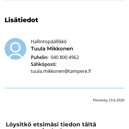
Li­sä­tie­dot
Hallintopäällikkö
Tuula Mik­ko­nen
Puhelin:
040 800 4962
Sähköposti:
tuula.mikkonen@tampere.fi
Päivitetty 23.6.2026
Löysitkö etsimäsi tiedon tältä