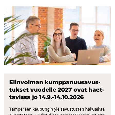
Elin­voi­man kump­pa­nuusa­vus­
tuk­set vuo­del­le 2027 ovat haet­
ta­vis­sa jo 14.9.-14.10.2026
Tampereen kaupungin yleisavustusten hakuaikaa