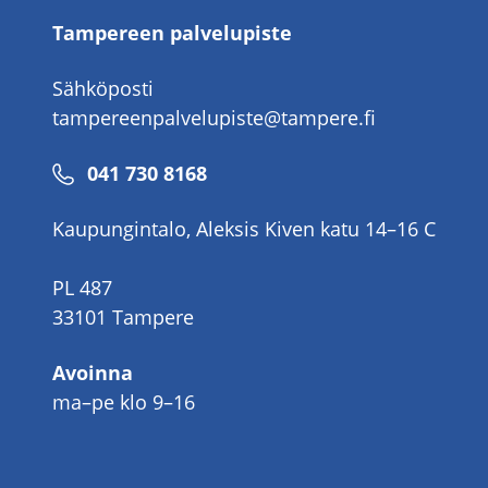
Tampereen palvelupiste
Sähköposti
tampereenpalvelupiste@tampere.fi
Puhelinnumero
041 730 8168
Kaupungintalo, Aleksis Kiven katu 14–16 C
PL 487
33101 Tampere
Avoinna
ma–pe klo 9–16