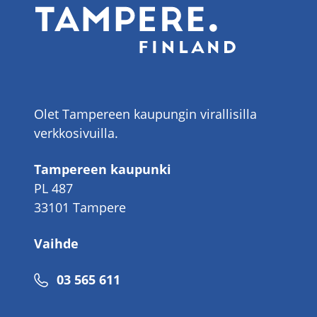
Olet Tampereen kaupungin virallisilla
verkkosivuilla.
Tampereen kaupunki
PL 487
33101 Tampere
Vaihde
Puhelinnumero
03 565 611