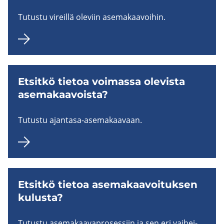
Tu­tus­tu vi­reil­lä ole­viin ase­ma­kaa­voi­hin.
Et­sit­kö tie­toa voi­mas­sa ole­vis­ta
ase­ma­kaa­vois­ta?
Tu­tus­tu ajantasa-​asemakaavaan.
Et­sit­kö tie­toa ase­ma­kaa­voi­tuk­sen
ku­lus­ta?
Tu­tus­tu ase­ma­kaa­va­pro­ses­siin ja sen eri vai­hei­