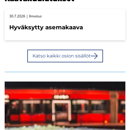
30.7.2026
| Il­moi­tus
Hy­väk­syt­ty ase­ma­kaa­va
Katso kaik­ki osion si­säl­löt