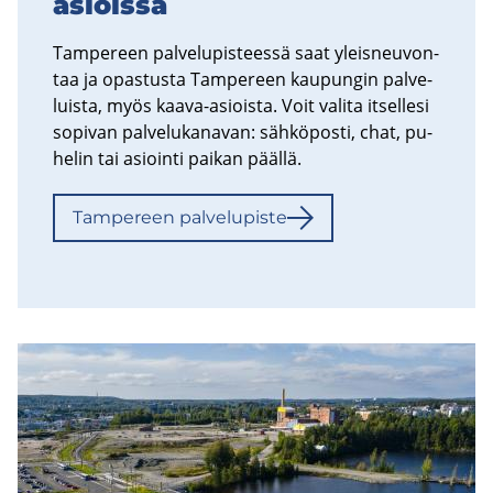
asioissa
Tam­pe­reen pal­ve­lu­pis­tees­sä saat yleis­neu­von­
taa ja opas­tus­ta Tam­pe­reen kau­pun­gin pal­ve­
luis­ta, myös kaava-​asioista. Voit va­li­ta it­sel­le­si
so­pi­van pal­ve­lu­ka­na­van: säh­kö­pos­ti, chat, pu­
he­lin tai asioin­ti pai­kan pääl­lä.
Tam­pe­reen pal­ve­lu­pis­te