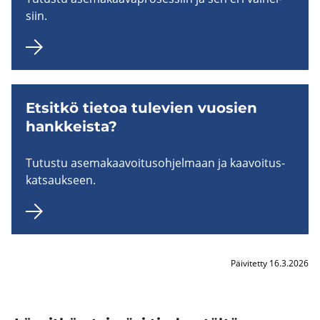
siin.
Et­sit­kö tie­toa tu­le­vien vuo­sien
hank­keis­ta?
Tu­tus­tu ase­ma­kaa­voi­tus­oh­jel­maan ja kaa­voi­tus­
kat­sauk­seen.
Päivitetty 16.3.2026