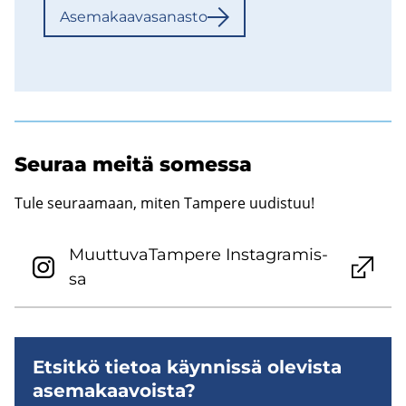
Ase­ma­kaa­va­sa­nas­to
Seu­raa meitä so­mes­sa
Tule seuraamaan, miten Tampere uudistuu!
Muut­tu­va­Tam­pe­re Ins­ta­gra­mis­
sa
Et­sit­kö tie­toa käyn­nis­sä ole­vis­ta
ase­ma­kaa­vois­ta?