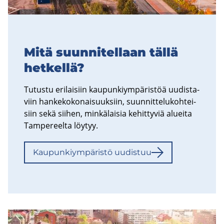
Mitä suun­ni­tel­laan tällä
het­kel­lä?
Tu­tus­tu eri­lai­siin kau­pun­kiym­pä­ris­töä uu­dis­ta­
viin han­ke­ko­ko­nai­suuk­siin, suun­nit­te­lu­koh­tei­
siin sekä sii­hen, min­kä­lai­sia ke­hit­ty­viä aluei­ta
Tam­pe­reel­ta löy­tyy.
Kau­pun­kiym­pä­ris­tö uu­dis­tuu