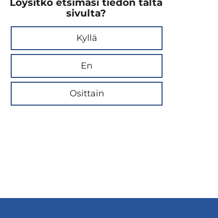
Löysitkö etsimäsi tiedon tältä
sivulta?
Kyllä
En
Osittain