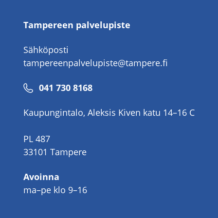
Tampereen palvelupiste
Sähköposti
tampereenpalvelupiste@tampere.fi
Puhelinnumero
041 730 8168
Kaupungintalo, Aleksis Kiven katu 14–16 C
PL 487
33101 Tampere
Avoinna
ma–pe klo 9–16