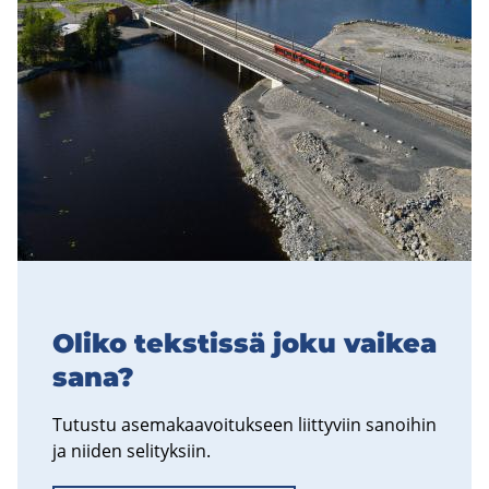
Oliko teks­tis­sä joku vai­kea
sana?
Tu­tus­tu ase­ma­kaa­voi­tuk­seen liit­ty­viin sa­noi­hin
ja nii­den se­li­tyk­siin.