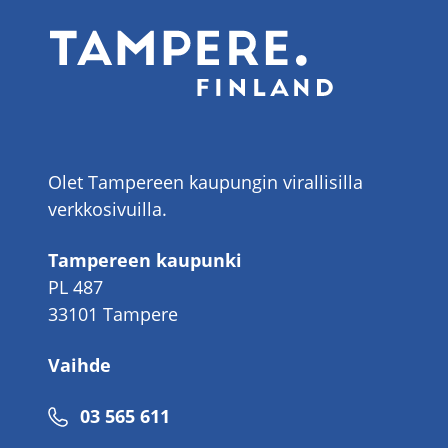
Olet Tampereen kaupungin virallisilla
verkkosivuilla.
Tampereen kaupunki
PL 487
33101 Tampere
Vaihde
Puhelinnumero
03 565 611