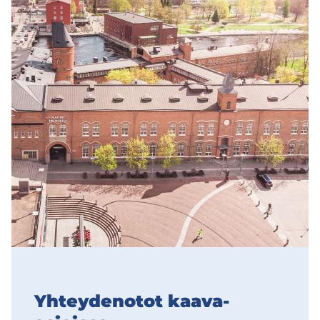
Yh­tey­de­no­tot kaava-​