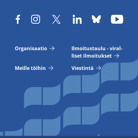
Or­ga­ni­saa­tio
Il­moi­tus­tau­lu - vi­ral­
li­set il­moi­tuk­set
Meil­le töi­hin
Vies­tin­tä