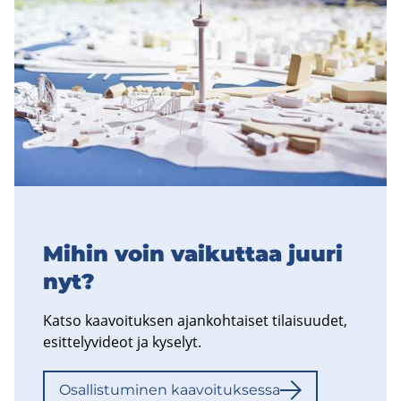
Mihin voin vai­kut­taa juuri
nyt?
Katso kaa­voi­tuk­sen ajan­koh­tai­set ti­lai­suu­det,
esit­te­ly­vi­deot ja ky­se­lyt.
Osal­lis­tu­mi­nen kaa­voi­tuk­ses­sa