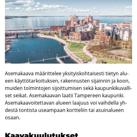
Ase­ma­kaa­va mää­rit­te­lee yk­si­tyis­koh­tai­ses­ti tie­tyn alu­
een käyt­tö­tar­koi­tuk­sen, ra­ken­nus­ten si­jain­nin ja koon,
mui­den toi­min­to­jen si­joit­tu­mi­sen sekä kau­pun­ki­ku­val­li­
set sei­kat. Ase­ma­kaa­van laa­tii Tam­pe­reen kau­pun­ki.
Ase­ma­kaa­voi­tet­ta­van alu­een laa­juus voi vaih­del­la yh­
des­tä ton­tis­ta useam­paan kort­te­liin tai asui­na­lu­een
osaan.
Kaa­va­kuu­lu­tuk­set