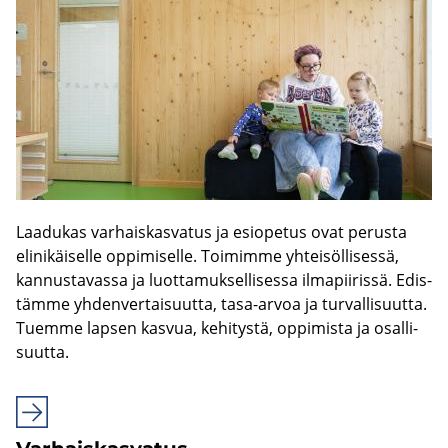
Laa­du­kas var­hais­kas­va­tus ja esio­pe­tus ovat pe­rus­ta
eli­ni­käi­sel­le op­pi­mi­sel­le. Toi­mim­me yh­tei­söl­li­ses­sä,
kan­nus­ta­vas­sa ja luot­ta­muk­sel­li­ses­sa il­ma­pii­ris­sä. Edis­
täm­me yh­den­ver­tai­suut­ta, tasa-​arvoa ja tur­val­li­suut­ta.
Tuem­me lap­sen kas­vua, ke­hi­tys­tä, op­pi­mis­ta ja osal­li­
suut­ta.