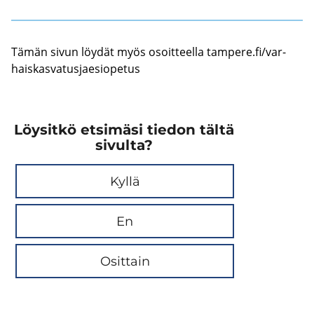
Tämän sivun löy­dät myös osoit­teel­la tam­pe­re.fi/var­
hais­kas­va­tus­jae­sio­pe­tus
Löysitkö etsimäsi tiedon tältä
sivulta?
Kyllä
En
Osittain