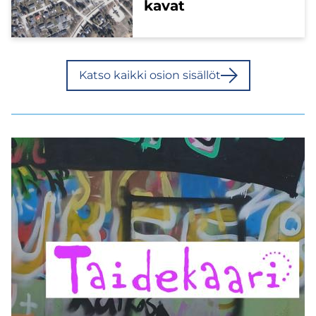
ka­vat
Katso kaik­ki osion si­säl­löt