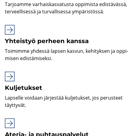
Tar­joam­me var­hais­kas­va­tus­ta op­pi­mis­ta edis­tä­väs­sä,
ter­veel­li­ses­sä ja tur­val­li­ses­sa ym­pä­ris­tös­sä.
Yh­teis­työ per­heen kans­sa
Toi­mim­me yh­des­sä lap­sen kas­vun, ke­hi­tyk­sen ja op­pi­
mi­sen edis­tä­mi­sek­si.
Kul­je­tuk­set
Lap­sel­le voi­daan jär­jes­tää kul­je­tuk­set, jos pe­rus­teet
täyt­ty­vät.
Ateria-​ ja puh­taus­pal­ve­lut