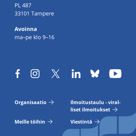
PL 487
33101 Tampere
Avoinna
ma–pe klo 9–16
Or­ga­ni­saa­tio
Il­moi­tus­tau­lu - vi­ral­
li­set il­moi­tuk­set
Meil­le töi­hin
Vies­tin­tä