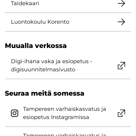
Tai­de­kaa­ri
Luon­to­kou­lu Ko­ren­to
Muu­al­la ver­kos­sa
Digi-​ihana vaka ja esio­pe­tus -​
digisuunnitelmasivusto
Seu­raa meitä so­mes­sa
Tam­pe­reen var­hais­kas­va­tus ja
esio­pe­tus Ins­ta­gra­mis­sa
Tam­pe­reen var­hais­kas­va­tus ja