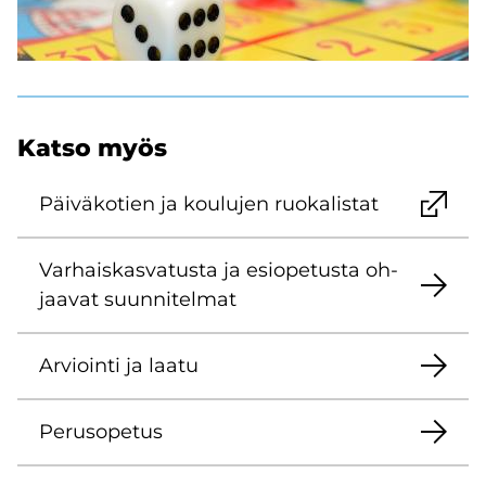
Katso myös
Päi­vä­ko­tien ja kou­lu­jen ruo­ka­lis­tat
Var­hais­kas­va­tus­ta ja esio­pe­tus­ta oh­
jaa­vat suun­ni­tel­mat
Ar­vioin­ti ja laatu
Pe­rus­o­pe­tus