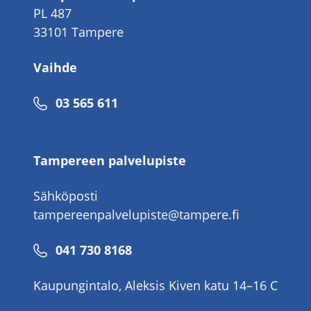
PL 487
33101 Tampere
Vaihde
Puhelinnumero
03 565 611
Tampereen palvelupiste
Sähköposti
tampereenpalvelupiste@tampere.fi
Puhelinnumero
041 730 8168
Kaupungintalo, Aleksis Kiven katu 14–16 C