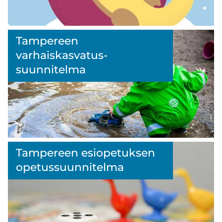
Tam­pe­reen
varhaiskasvatus­
suunnitelma
Tam­pe­reen esio­pe­tuk­sen
opetus­suunnitelma