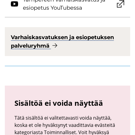
esio­pe­tus You­Tu­bes­sa
Var­hais­kas­va­tuk­sen ja esio­pe­tuk­sen
pal­ve­lu­ryh­mä
Sisältöä ei voida näyttää
Tätä sisältöä ei valitettavasti voida näyttää,
koska et ole hyväksynyt vaadittavia evästeitä
kategoriasta Toiminnalliset. Voit hyväksyä