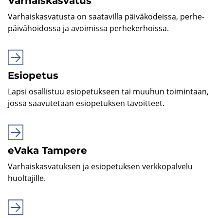
Var­hais­kas­va­tus
Var­hais­kas­va­tus­ta on saa­ta­vil­la päi­vä­ko­deis­sa, per­he­
päi­vä­hoi­dos­sa ja avoi­mis­sa per­he­ker­hois­sa.
Esio­pe­tus
Lapsi osal­lis­tuu esio­pe­tuk­seen tai muu­hun toi­min­taan,
jossa saa­vu­te­taan esio­pe­tuk­sen ta­voit­teet.
eVaka Tam­pe­re
Var­hais­kas­va­tuk­sen ja esio­pe­tuk­sen verk­ko­pal­ve­lu
huol­ta­jil­le.