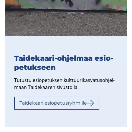
Taidekaari-​ohjelmaa esio­
pe­tuk­seen
Tu­tus­tu esio­pe­tuk­sen kult­tuu­ri­kas­va­tus­oh­jel­
maan Tai­de­kaa­ren si­vus­tol­la.
Tai­de­kaa­ri esio­pe­tus­ryh­mil­le