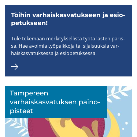
Töi­hin var­hais­kas­va­tuk­seen ja esio­
pe­tuk­seen!
Tule te­ke­mään mer­ki­tyk­sel­lis­tä työtä las­ten pa­ris­
sa. Hae avoi­mia työ­paik­ko­ja tai si­jai­suuk­sia var­
hais­kas­va­tuk­ses­sa ja esio­pe­tuk­ses­sa.
Tam­pe­reen
varhaiskasvatuksen­ paino­
pisteet