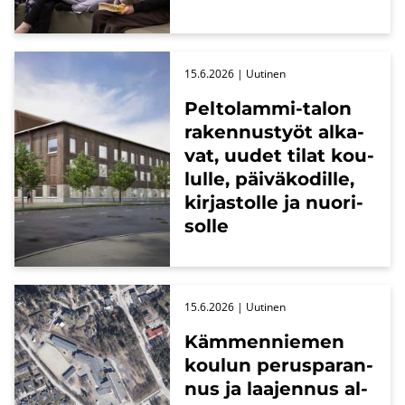
15.6.2026
| Uu­ti­nen
Peltolammi-​talon
ra­ken­nus­työt al­ka­
vat, uudet tilat kou­
lul­le, päi­vä­ko­dil­le,
kir­jas­tol­le ja nuo­ri­
sol­le
15.6.2026
| Uu­ti­nen
Käm­men­nie­men
kou­lun pe­rus­pa­ran­
nus ja laa­jen­nus al­