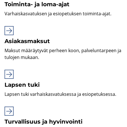
Toiminta-​ ja loma-​ajat
Var­hais­kas­va­tuk­sen ja esio­pe­tuk­sen toiminta-​ajat.
Asia­kas­mak­sut
Mak­sut mää­räy­ty­vät per­heen koon, pal­ve­lun­tar­peen ja
tu­lo­jen mu­kaan.
Lap­sen tuki
Lap­sen tuki var­hais­kas­va­tuk­ses­sa ja esio­pe­tuk­ses­sa.
Tur­val­li­suus ja hy­vin­voin­ti