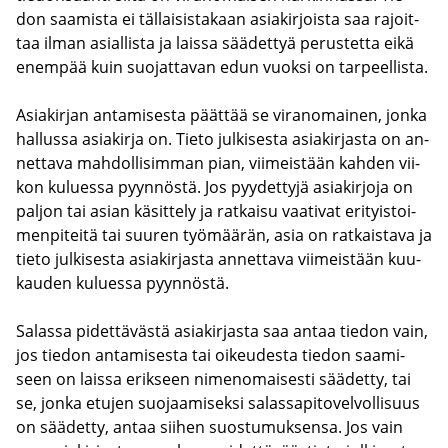
don saa­mis­ta ei täl­lai­sis­ta­kaan asia­kir­jois­ta saa ra­joit­
taa ilman asial­lis­ta ja lais­sa sää­det­tyä pe­rus­tet­ta eikä
enem­pää kuin suo­jat­ta­van edun vuok­si on tar­peel­lis­ta.
Asia­kir­jan an­ta­mi­ses­ta päät­tää se vi­ran­omai­nen, jonka
hal­lus­sa asia­kir­ja on. Tieto jul­ki­ses­ta asia­kir­jas­ta on an­
net­ta­va mah­dol­li­sim­man pian, vii­meis­tään kah­den vii­
kon ku­lues­sa pyyn­nös­tä. Jos pyy­det­ty­jä asia­kir­jo­ja on
pal­jon tai asian kä­sit­te­ly ja rat­kai­su vaa­ti­vat eri­tyis­toi­
men­pi­tei­tä tai suu­ren työ­mää­rän, asia on rat­kais­ta­va ja
tieto jul­ki­ses­ta asia­kir­jas­ta an­net­ta­va vii­meis­tään kuu­
kau­den ku­lues­sa pyyn­nös­tä.
Sa­las­sa pi­det­tä­väs­tä asia­kir­jas­ta saa antaa tie­don vain,
jos tie­don an­ta­mi­ses­ta tai oi­keu­des­ta tie­don saa­mi­
seen on lais­sa erik­seen ni­men­omai­ses­ti sää­det­ty, tai
se, jonka etu­jen suo­jaa­mi­sek­si sa­las­sa­pi­to­vel­vol­li­suus
on sää­det­ty, antaa sii­hen suos­tu­muk­sen­sa. Jos vain