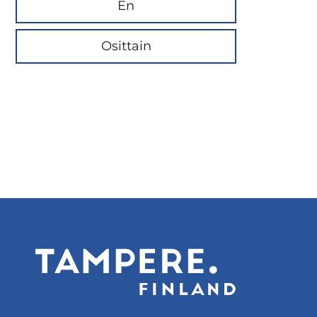
En
Osittain