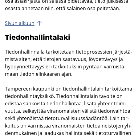
osa asia­kir­jas­ta on sa­las­sa pi­det­tä­vää, tieto jul­ki­ses­ta
osas­ta an­ne­taan niin, että sa­lai­nen osa pei­te­tään.
Sivun al­kuun
Tie­don­hal­lin­ta­la­ki
Tie­don­hal­lin­nal­la tar­koi­te­taan tie­to­pro­ses­sien jär­jes­tä­
mis­tä siten, että tie­to­jen saa­ta­vuus, löy­det­tä­vyys ja
hyö­dyn­net­tä­vyys eri tar­koi­tuk­siin py­ri­tään var­mis­ta­
maan tie­don elin­kaa­ren ajan.
Tam­pe­reen kau­pun­ki on tie­don­hal­lin­ta­lain tar­koit­ta­ma
tie­don­hal­lin­tayk­sik­kö. Tie­don­hal­lin­ta­lain ta­voi­te on
edis­tää säh­köis­tä tie­don­hal­lin­taa, li­sä­tä yh­teen­toi­mi­
vuut­ta, sel­keyt­tää vi­ran­omais­ten vä­lis­tä tie­don­vaih­toa
sekä yh­te­näis­tää tie­to­tur­val­li­suus­sää­dän­töä. Lain tar­
koi­tus on var­mis­taa vi­ran­omais­ten tie­toai­neis­to­jen yh­
den­mu­kai­nen ja laa­du­kas hal­lin­ta sekä tie­to­tur­val­li­nen