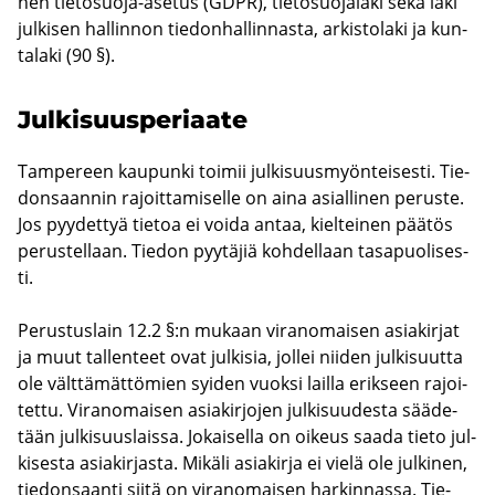
nen tietosuoja-​asetus (GDPR), tie­to­suo­ja­la­ki sekä laki
jul­ki­sen hal­lin­non tie­don­hal­lin­nas­ta, ar­kis­to­la­ki ja kun­
ta­la­ki (90 §).
Jul­ki­suus­pe­ri­aa­te
Tam­pe­reen kau­pun­ki toi­mii jul­ki­suus­myön­tei­ses­ti. Tie­
don­saan­nin ra­joit­ta­mi­sel­le on aina asial­li­nen pe­rus­te.
Jos pyy­det­tyä tie­toa ei voida antaa, kiel­tei­nen pää­tös
pe­rus­tel­laan. Tie­don pyy­tä­jiä koh­del­laan tas­a­puo­li­ses­
ti.
Pe­rus­tus­lain 12.2 §:n mu­kaan vi­ran­omai­sen asia­kir­jat
ja muut tal­len­teet ovat jul­ki­sia, jol­lei nii­den jul­ki­suut­ta
ole vält­tä­mät­tö­mien syi­den vuok­si lail­la erik­seen ra­joi­
tet­tu. Vi­ran­omai­sen asia­kir­jo­jen jul­ki­suu­des­ta sää­de­
tään jul­ki­suus­lais­sa. Jo­kai­sel­la on oi­keus saada tieto jul­
ki­ses­ta asia­kir­jas­ta. Mi­kä­li asia­kir­ja ei vielä ole jul­ki­nen,
tie­don­saan­ti siitä on vi­ran­omai­sen har­kin­nas­sa. Tie­