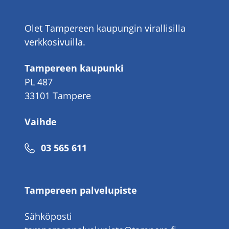
Olet Tampereen kaupungin virallisilla
verkkosivuilla.
Tampereen kaupunki
PL 487
33101 Tampere
Vaihde
Puhelinnumero
03 565 611
Tampereen palvelupiste
Sähköposti