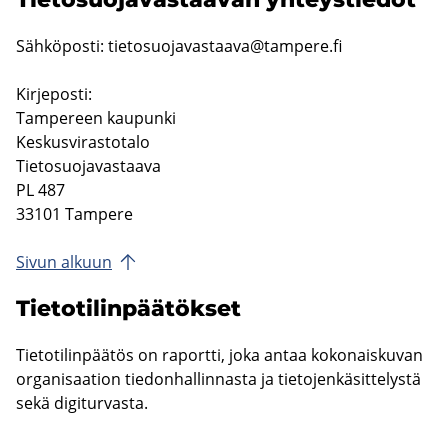
Säh­kö­pos­ti:
tie­to­suo­ja­vas­taa­va@tam­pe­re.fi
Kir­je­pos­ti:
Tam­pe­reen kau­pun­ki
Kes­kus­vi­ras­to­ta­lo
Tie­to­suo­ja­vas­taa­va
PL 487
33101 Tam­pe­re
Sivun al­kuun
Tie­to­ti­lin­pää­tök­set
Tie­to­ti­lin­pää­tös on ra­port­ti, joka antaa ko­ko­nais­ku­van
or­ga­ni­saa­tion tie­don­hal­lin­nas­ta ja tie­to­jen­kä­sit­te­lys­tä
sekä di­gi­tur­vas­ta.