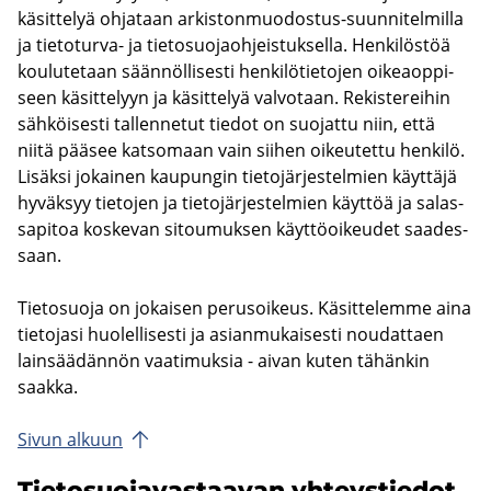
kä­sit­te­lyä oh­ja­taan arkistonmuodostus-​suunnitelmilla
ja tietoturva-​ ja tie­to­suo­jaoh­jeis­tuk­sel­la. Hen­ki­lös­töä
kou­lu­te­taan sään­nöl­li­ses­ti hen­ki­lö­tie­to­jen oi­keaop­pi­
seen kä­sit­te­lyyn ja kä­sit­te­lyä val­vo­taan. Re­kis­te­rei­hin
säh­köi­ses­ti tal­len­ne­tut tie­dot on suo­jat­tu niin, että
niitä pää­see kat­so­maan vain sii­hen oi­keu­tet­tu hen­ki­lö.
Li­säk­si jo­kai­nen kau­pun­gin tie­to­jär­jes­tel­mien käyt­tä­jä
hy­väk­syy tie­to­jen ja tie­to­jär­jes­tel­mien käyt­töä ja sa­las­
sa­pi­toa kos­ke­van si­tou­muk­sen käyt­tö­oi­keu­det saa­des­
saan.
Tie­to­suo­ja on jo­kai­sen pe­rus­oi­keus. Kä­sit­te­lem­me aina
tie­to­ja­si huo­lel­li­ses­ti ja asian­mu­kai­ses­ti nou­dat­taen
lain­sää­dän­nön vaa­ti­muk­sia - aivan kuten tä­hän­kin
saak­ka.
Sivun al­kuun
Tie­to­suo­ja­vas­taa­van yh­teys­tie­dot