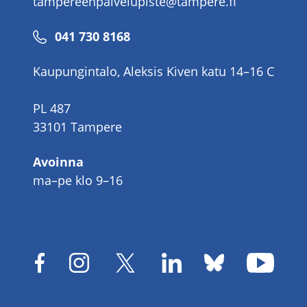
tampereenpalvelupiste@tampere.fi
Puhelinnumero
041 730 8168
Kaupungintalo, Aleksis Kiven katu 14–16 C
PL 487
33101 Tampere
Avoinna
ma–pe klo 9–16