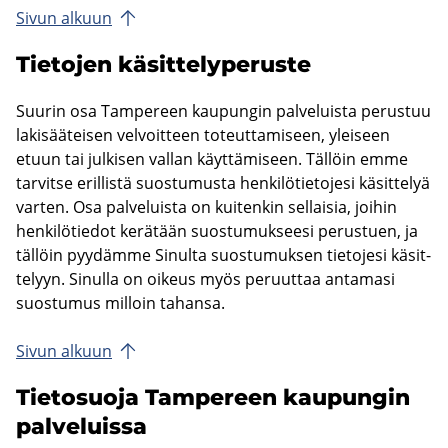
Sivun al­kuun
Tie­to­jen kä­sit­te­ly­pe­rus­te
Suu­rin osa Tam­pe­reen kau­pun­gin pal­ve­luis­ta pe­rus­tuu
la­ki­sää­tei­sen vel­voit­teen to­teut­ta­mi­seen, ylei­seen
etuun tai jul­ki­sen val­lan käyt­tä­mi­seen. Täl­löin emme
tar­vit­se eril­lis­tä suos­tu­mus­ta hen­ki­lö­tie­to­je­si kä­sit­te­lyä
var­ten. Osa pal­ve­luis­ta on kui­ten­kin sel­lai­sia, joi­hin
hen­ki­lö­tie­dot ke­rä­tään suos­tu­muk­see­si pe­rus­tuen, ja
täl­löin pyy­däm­me Si­nul­ta suos­tu­muk­sen tie­to­je­si kä­sit­
te­lyyn. Si­nul­la on oi­keus myös pe­ruut­taa an­ta­ma­si
suos­tu­mus mil­loin ta­han­sa.
Sivun al­kuun
Tie­to­suo­ja Tam­pe­reen kau­pun­gin
pal­ve­luis­sa