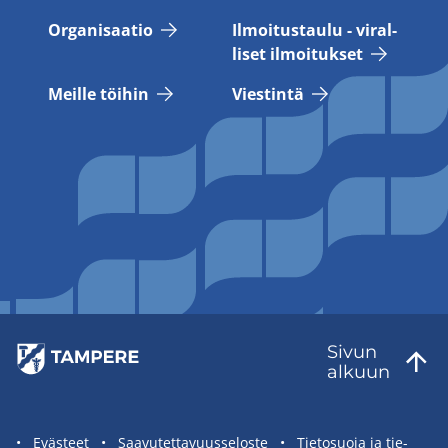
Or­ga­ni­saa­tio
Il­moi­tus­tau­lu - vi­ral­
li­set il­moi­tuk­set
Meil­le töi­hin
Vies­tin­tä
Sivun
al­kuun
Sivuston
Eväs­teet
Saa­vu­tet­ta­vuus­se­los­te
Tie­to­suo­ja ja tie­