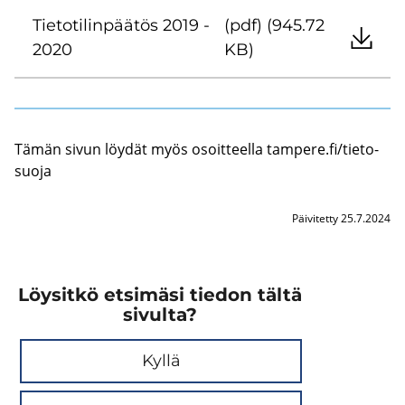
Tie­to­ti­lin­pää­tös 2019 -
(pdf) (945.72
2020
KB)
Tämän sivun löy­dät myös osoit­teel­la tam­pe­re.fi/tie­to­
suo­ja
Päivitetty 25.7.2024
Löysitkö etsimäsi tiedon tältä
sivulta?
Kyllä