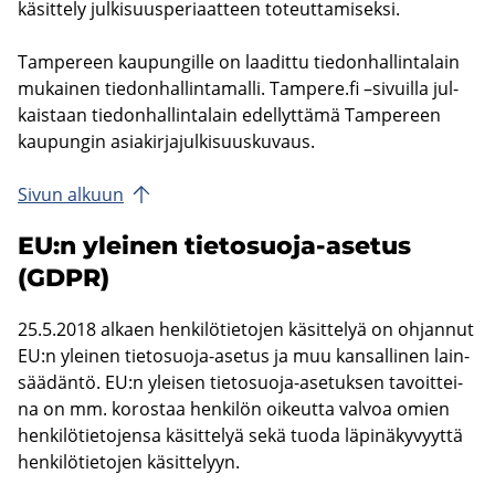
kä­sit­te­ly jul­ki­suus­pe­ri­aat­teen to­teut­ta­mi­sek­si.
Tam­pe­reen kau­pun­gil­le on laa­dit­tu tie­don­hal­lin­ta­lain
mu­kai­nen tie­don­hal­lin­ta­mal­li. Tam­pe­re.fi –si­vuil­la jul­
kais­taan tie­don­hal­lin­ta­lain edel­lyt­tä­mä Tam­pe­reen
kau­pun­gin asia­kir­ja­jul­ki­suus­ku­vaus.
Sivun al­kuun
EU:n ylei­nen tietosuoja-​asetus
(GDPR)
25.5.2018 al­kaen hen­ki­lö­tie­to­jen kä­sit­te­lyä on oh­jan­nut
EU:n ylei­nen tietosuoja-​asetus ja muu kan­sal­li­nen lain­
sää­dän­tö. EU:n ylei­sen tietosuoja-​asetuksen ta­voit­tei­
na on mm. ko­ros­taa hen­ki­lön oi­keut­ta val­voa omien
hen­ki­lö­tie­to­jen­sa kä­sit­te­lyä sekä tuoda lä­pi­nä­ky­vyyt­tä
hen­ki­lö­tie­to­jen kä­sit­te­lyyn.