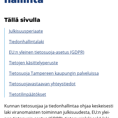
Tällä si­vul­la
Jul­ki­suus­pe­ri­aa­te
Tie­don­hal­lin­ta­la­ki
EU:n ylei­nen tietosuoja-​asetus (GDPR)
Tie­to­jen kä­sit­te­ly­pe­rus­te
Tie­to­suo­ja Tam­pe­reen kau­pun­gin pal­ve­luis­sa
Tie­to­suo­ja­vas­taa­van yh­teys­tie­dot
Tie­to­ti­lin­pää­tök­set
Kun­nan tie­to­suo­jaa ja tie­don­hal­lin­taa ohjaa kes­kei­ses­ti
laki vi­ran­omais­ten toi­min­nan jul­ki­suu­des­ta, EU:n ylei­