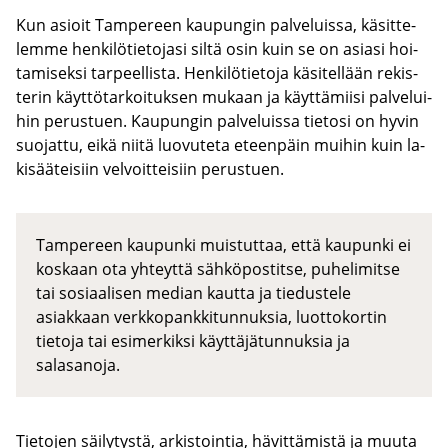
Kun asioit Tam­pe­reen kau­pun­gin pal­ve­luis­sa, kä­sit­te­
lem­me hen­ki­lö­tie­to­ja­si siltä osin kuin se on asia­si hoi­
ta­mi­sek­si tar­peel­lis­ta. Hen­ki­lö­tie­to­ja kä­si­tel­lään re­kis­
te­rin käyt­tö­tar­koi­tuk­sen mu­kaan ja käyt­tä­mii­si pal­ve­lui­
hin pe­rus­tuen. Kau­pun­gin pal­ve­luis­sa tie­to­si on hyvin
suo­jat­tu, eikä niitä luo­vu­te­ta eteen­päin mui­hin kuin la­
ki­sää­tei­siin vel­voit­tei­siin pe­rus­tuen.
Tampereen kaupunki muistuttaa, että kaupunki ei
koskaan ota yhteyttä sähköpostitse, puhelimitse
tai sosiaalisen median kautta ja tiedustele
asiakkaan verkkopankkitunnuksia, luottokortin
tietoja tai esimerkiksi käyttäjätunnuksia ja
salasanoja.
Tie­to­jen säi­ly­tys­tä, ar­kis­toin­tia, hä­vit­tä­mis­tä ja muuta