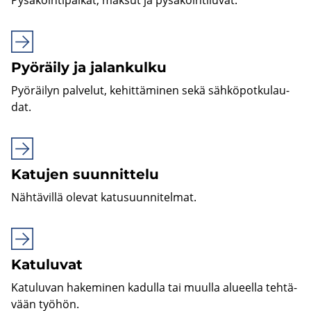
Pyö­räi­ly ja ja­lan­kul­ku
Pyö­räi­lyn pal­ve­lut, ke­hit­tä­mi­nen sekä säh­kö­pot­ku­lau­
dat.
Ka­tu­jen suun­nit­te­lu
Näh­tä­vil­lä ole­vat ka­tusuun­ni­tel­mat.
Ka­tu­lu­vat
Ka­tu­lu­van ha­ke­mi­nen ka­dul­la tai muul­la alu­eel­la teh­tä­
vään työ­hön.