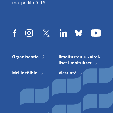
ma–pe klo 9–16
Or­ga­ni­saa­tio
Il­moi­tus­tau­lu - vi­ral­
li­set il­moi­tuk­set
Meil­le töi­hin
Vies­tin­tä