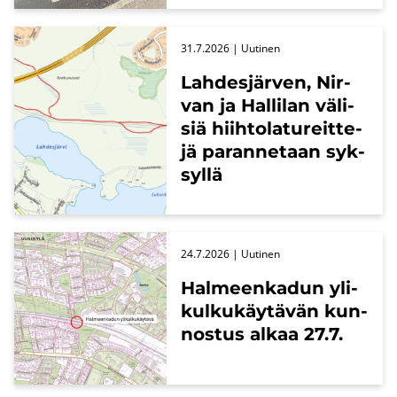
31.7.2026
| Uu­ti­nen
Lah­des­jär­ven, Nir­
van ja Hal­li­lan vä­li­
siä hiih­to­la­tu­reit­te­
jä pa­ran­ne­taan syk­
syl­lä
24.7.2026
| Uu­ti­nen
Hal­meen­ka­dun yli­
kul­ku­käy­tä­vän kun­
nos­tus alkaa 27.7.