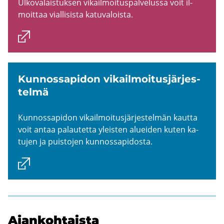
Ul­ko­va­lais­tuk­sen vi­kail­moi­tus­pal­ve­lus­sa voit il­
moit­taa vial­li­sis­ta ka­tu­va­lois­ta.
Kun­nos­sa­pi­don vi­kail­moi­tus­jär­jes­
tel­mä
Kun­nos­sa­pi­don vi­kail­moi­tus­jär­jes­tel­män kaut­ta
voit antaa pa­lau­tet­ta yleis­ten aluei­den kuten ka­
tu­jen ja puis­to­jen kun­nos­sa­pi­dos­ta.
Ajan­koh­tais­ta