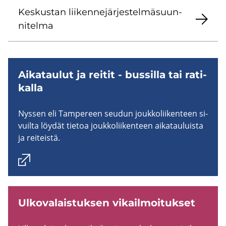
Kes­kus­tan lii­ken­ne­jär­jes­tel­mä­suun­
ni­tel­ma
Ai­ka­tau­lut ja rei­tit - bus­sil­la tai ra­ti­
kal­la
Nys­sen eli Tam­pe­reen seu­dun jouk­ko­lii­ken­teen si­
vuil­ta löy­dät tie­toa jouk­ko­lii­ken­teen ai­ka­tau­luis­ta
ja rei­teis­tä.
Ul­ko­va­lais­tuk­sen vi­kail­moi­tuk­set