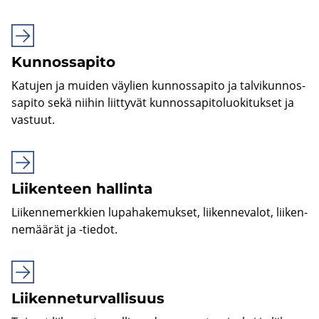
Kun­nos­sa­pi­to
Ka­tu­jen ja mui­den väy­lien kun­nos­sa­pi­to ja tal­vi­kun­nos­
sa­pi­to sekä nii­hin liit­ty­vät kun­nos­sa­pi­to­luo­ki­tuk­set ja
vas­tuut.
Lii­ken­teen hal­lin­ta
Lii­ken­ne­merk­kien lu­pa­ha­ke­muk­set, lii­ken­ne­va­lot, lii­ken­
ne­mää­rät ja -​tiedot.
Lii­ken­ne­tur­val­li­suus