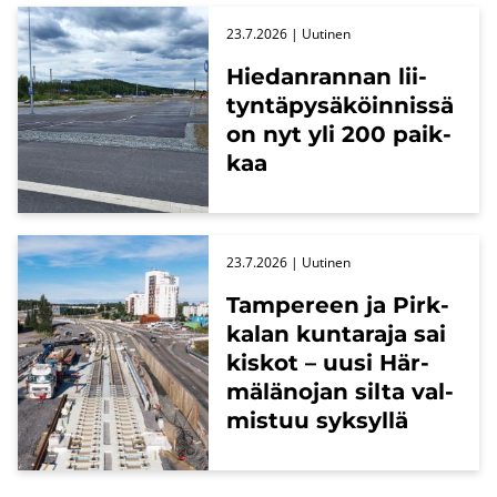
23.7.2026
| Uu­ti­nen
Hie­dan­ran­nan lii­
tyn­tä­py­sä­köin­nis­sä
on nyt yli 200 paik­
kaa
23.7.2026
| Uu­ti­nen
Tam­pe­reen ja Pirk­
ka­lan kun­ta­ra­ja sai
kis­kot – uusi Här­
mä­lä­no­jan silta val­
mis­tuu syk­syl­lä