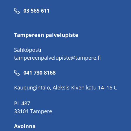
Puhelinnumero
03 565 611
Tampereen palvelupiste
Sähköposti
tampereenpalvelupiste@tampere.fi
Puhelinnumero
041 730 8168
Kaupungintalo, Aleksis Kiven katu 14–16 C
PL 487
33101 Tampere
Avoinna