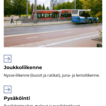
Jouk­ko­lii­ken­ne
Nysse-​liikenne (bus­sit ja ra­ti­kat), juna- ja len­to­lii­ken­ne.
Py­sä­köin­ti
Py­sä­köin­ti­pai­kat, mak­sut ja py­sä­köin­ti­lu­vat.