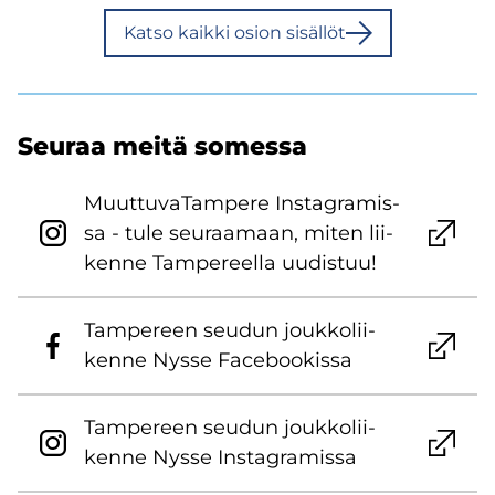
Katso kaik­ki osion si­säl­löt
Seu­raa meitä so­mes­sa
Muut­tu­va­Tam­pe­re Ins­ta­gra­mis­
sa - tule seu­raa­maan, miten lii­
ken­ne Tam­pe­reel­la uu­dis­tuu!
Tam­pe­reen seu­dun jouk­ko­lii­
ken­ne Nysse Face­boo­kis­sa
Tam­pe­reen seu­dun jouk­ko­lii­
ken­ne Nysse Ins­ta­gra­mis­sa