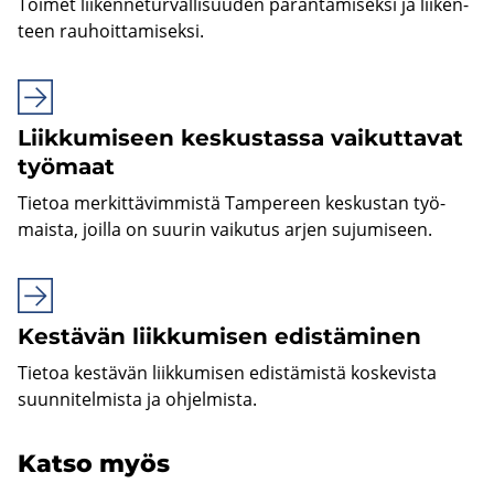
Toi­met lii­ken­ne­tur­val­li­suu­den pa­ran­ta­mi­sek­si ja lii­ken­
teen rau­hoit­ta­mi­sek­si.
Liik­ku­mi­seen kes­kus­tas­sa vai­kut­ta­vat
työ­maat
Tie­toa mer­kit­tä­vim­mis­tä Tam­pe­reen kes­kus­tan työ­
mais­ta, joil­la on suu­rin vai­ku­tus arjen su­ju­mi­seen.
Kes­tä­vän liik­ku­mi­sen edis­tä­mi­nen
Tie­toa kes­tä­vän liik­ku­mi­sen edis­tä­mis­tä kos­ke­vis­ta
suun­ni­tel­mis­ta ja oh­jel­mis­ta.
Katso myös