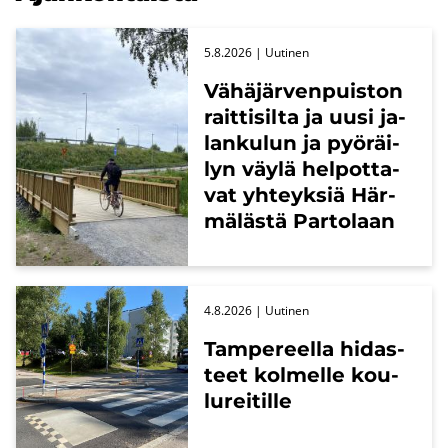
5.8.2026
| Uu­ti­nen
Vä­hä­jär­ven­puis­ton
rait­ti­sil­ta ja uusi ja­
lan­ku­lun ja pyö­räi­
lyn väylä hel­pot­ta­
vat yh­teyk­siä Här­
mä­läs­tä Par­to­laan
4.8.2026
| Uu­ti­nen
Tam­pe­reel­la hi­das­
teet kol­mel­le kou­
lu­rei­til­le