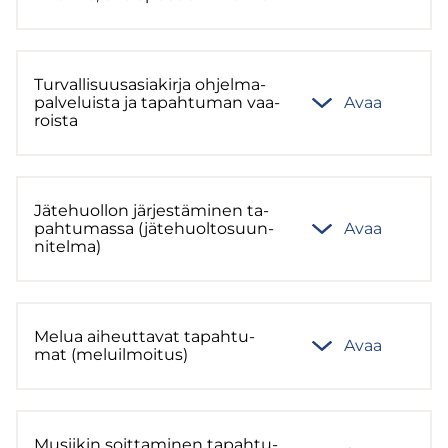
Tur­val­li­suus­asia­kir­ja oh­jel­ma­
pal­ve­luis­ta ja ta­pah­tu­man vaa­
Avaa
rois­ta
Jä­te­huol­lon jär­jes­tä­mi­nen ta­
pah­tu­mas­sa (jä­te­huol­to­suun­
Avaa
ni­tel­ma)
Melua ai­heut­ta­vat ta­pah­tu­
Avaa
mat (me­luil­moi­tus)
Musii­kin soit­ta­mi­nen ta­pah­tu­