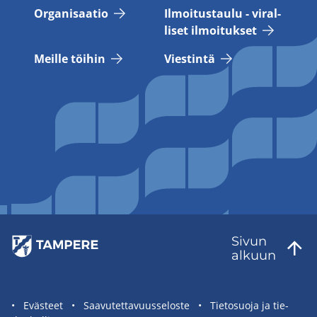
Or­ga­ni­saa­tio
Il­moi­tus­tau­lu - vi­ral­
li­set il­moi­tuk­set
Meil­le töi­hin
Vies­tin­tä
Sivun
al­kuun
Sivuston
Eväs­teet
Saa­vu­tet­ta­vuus­se­los­te
Tie­to­suo­ja ja tie­