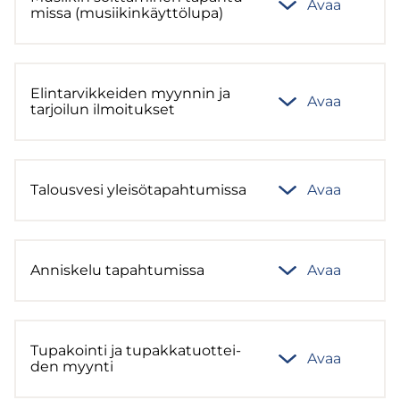
Avaa
mis­sa (musii­kin­käyt­tö­lu­pa)
Elin­tar­vik­kei­den myyn­nin ja
Avaa
tar­joi­lun il­moi­tuk­set
Ta­lous­ve­si ylei­sö­ta­pah­tu­mis­sa
Avaa
An­nis­ke­lu ta­pah­tu­mis­sa
Avaa
Tu­pa­koin­ti ja tu­pak­ka­tuot­tei­
Avaa
den myyn­ti