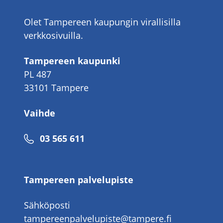
Olet Tampereen kaupungin virallisilla
verkkosivuilla.
Tampereen kaupunki
PL 487
33101 Tampere
Vaihde
Puhelinnumero
03 565 611
Tampereen palvelupiste
Sähköposti
tampereenpalvelupiste@tampere.fi