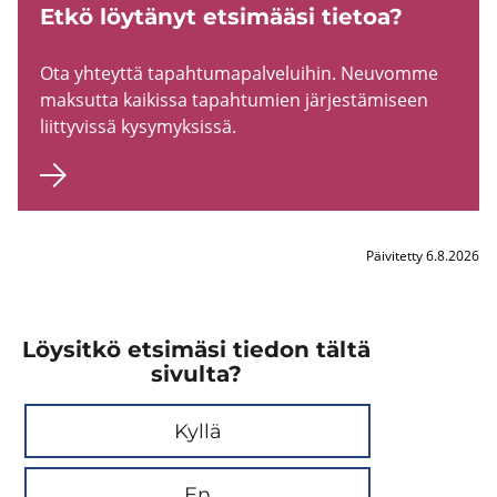
Etkö löy­tä­nyt et­si­mää­si tie­toa?
Ota yh­teyt­tä ta­pah­tu­ma­pal­ve­lui­hin. Neu­vom­me
mak­sut­ta kai­kis­sa ta­pah­tu­mien jär­jes­tä­mi­seen
liit­ty­vis­sä ky­sy­myk­sis­sä.
Päivitetty 6.8.2026
Löysitkö etsimäsi tiedon tältä
sivulta?
Kyllä
En