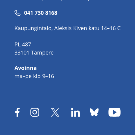
Puhelinnumero
041 730 8168
Kaupungintalo, Aleksis Kiven katu 14–16 C
PL 487
33101 Tampere
Avoinna
ma–pe klo 9–16