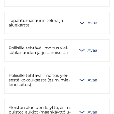
Ta­pah­tu­ma­suun­ni­tel­ma ja
Avaa
alue­kart­ta
Po­lii­sil­le teh­tä­vä il­moi­tus ylei­
Avaa
sö­ti­lai­suu­den jär­jes­tä­mi­ses­tä
Po­lii­sil­le teh­tä­vä il­moi­tus ylei­
ses­tä ko­kouk­ses­ta (esim. mie­
Avaa
le­no­soi­tus)
Yleis­ten aluei­den käyt­tö, esim.
puis­tot, au­kiot (maan­käyt­tö­lu­
Avaa