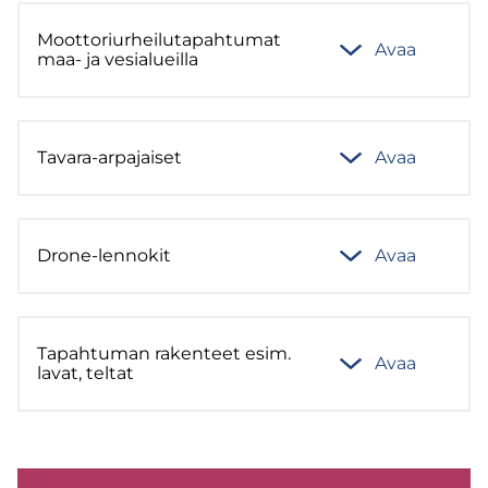
Moot­to­riur­hei­lu­ta­pah­tu­mat
Avaa
maa- ja ve­sia­lueil­la
Tavara-​arpajaiset
Avaa
Drone-​lennokit
Avaa
Ta­pah­tu­man ra­ken­teet esim.
Avaa
lavat, tel­tat