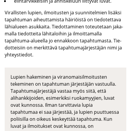
elin­tar­vik­kei­siin ja an­nis­ke­luun liit­ty­vät luvat.
Vi­ral­lis­ten lu­pien, il­moi­tus­ten ja suun­ni­tel­mien li­säk­si
ta­pah­tu­man ai­heut­ta­mis­ta häi­riöis­tä on tie­do­tet­ta­va
lä­hia­lu­een asuk­kai­ta. Tie­dot­ta­mi­nen to­teu­te­taan ja­ka­
mal­la tie­dot­tei­ta lä­hi­ta­loi­hin ja il­moit­ta­mal­la
tapahtuma-​alueella jo en­nak­koon ta­pah­tu­mas­ta. Tie­
dot­tei­siin on mer­kit­tä­vä ta­pah­tu­ma­jär­jes­tä­jän nimi ja
yh­teys­tie­dot.
Lupien hakeminen ja viranomaisilmoitusten
tekeminen on tapahtuman järjestäjän vastuulla.
Tapahtumajärjestäjä vastaa myös siitä, että
alihankkijoiden, esimerkiksi ruokamyyjien, luvat
ovat kunnossa. Ilman tarvittavia lupia
tapahtumaa ei saa järjestää, ja lupien puuttuessa
poliisilla on oikeus keskeyttää tapahtuma. Kun
luvat ja ilmoitukset ovat kunnossa, on