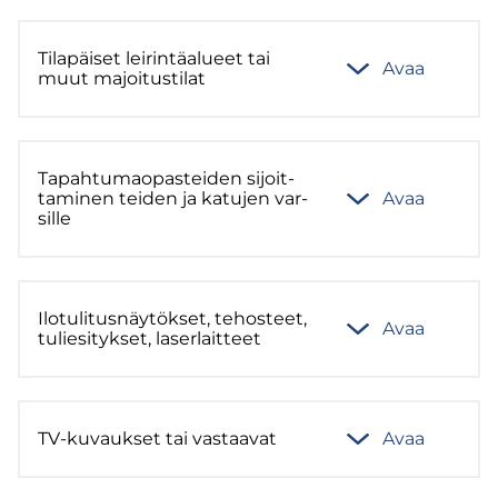
Ti­la­päi­set lei­rin­tä­alu­eet tai
Avaa
muut ma­joi­tus­ti­lat
Ta­pah­tu­mao­pas­tei­den si­joit­
ta­mi­nen tei­den ja ka­tu­jen var­
Avaa
sil­le
Ilo­tu­li­tus­näy­tök­set, te­hos­teet,
Avaa
tu­lie­si­tyk­set, la­ser­lait­teet
TV-​kuvaukset tai vas­taa­vat
Avaa