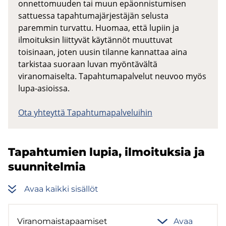
onnettomuuden tai muun epäonnistumisen
sattuessa tapahtumajärjestäjän selusta
paremmin turvattu. Huomaa, että lupiin ja
ilmoituksin liittyvät käytännöt muuttuvat
toisinaan, joten uusin tilanne kannattaa aina
tarkistaa suoraan luvan myöntävältä
viranomaiselta. Tapahtumapalvelut neuvoo myös
lupa-asioissa.
Ota yhteyttä Tapahtumapalveluihin
Ta­pah­tu­mien lupia, il­moi­tuk­sia ja
suun­ni­tel­mia
Avaa kaik­ki si­säl­löt
Vi­ran­omais­ta­paa­mi­set
Avaa