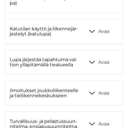
pa)
Ka­tu­ti­lan käyt­tö ja lii­ken­ne­jär­
Avaa
jes­te­lyt (ka­tu­lu­pa)
Lupa jär­jes­tää ta­pah­tu­ma val­
Avaa
tion yl­lä­pi­tä­mäl­lä tie­a­lu­eel­la
Il­moi­tuk­set jouk­ko­lii­ken­teel­le
Avaa
ja tie­lii­ken­ne­kes­kuk­seen
Turvallisuus-​ ja pe­las­tus­suun­
Avaa
ni­tel­ma, en­sia­pusuun­ni­tel­ma