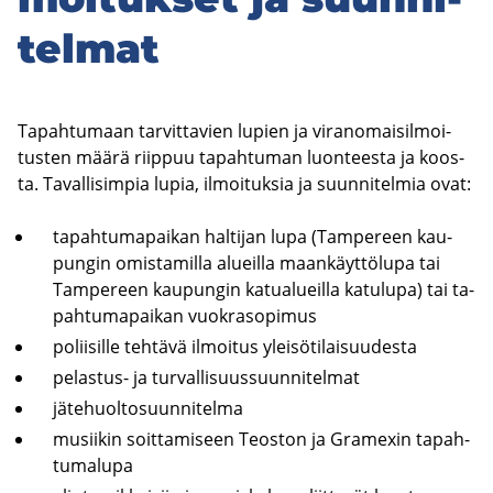
tel­mat
Ta­pah­tu­maan tar­vit­ta­vien lu­pien ja vi­ran­omai­sil­moi­
tus­ten määrä riip­puu ta­pah­tu­man luon­tees­ta ja koos­
ta. Ta­val­li­sim­pia lupia, il­moi­tuk­sia ja suun­ni­tel­mia ovat:
ta­pah­tu­ma­pai­kan hal­ti­jan lupa (Tam­pe­reen kau­
pun­gin omis­ta­mil­la alueil­la maan­käyt­tö­lu­pa tai
Tam­pe­reen kau­pun­gin ka­tua­lueil­la ka­tu­lu­pa) tai ta­
pah­tu­ma­pai­kan vuo­kra­so­pi­mus
po­lii­sil­le teh­tä­vä il­moi­tus ylei­sö­ti­lai­suu­des­ta
pelastus-​ ja tur­val­li­suus­suun­ni­tel­mat
jä­te­huol­to­suun­ni­tel­ma
musii­kin soit­ta­mi­seen Teos­ton ja Gramexin ta­pah­
tu­ma­lu­pa