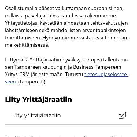
Osal­lis­tu­mal­la pää­set vai­kut­ta­maan suo­raan sii­hen,
mil­lai­sia pal­ve­lu­ja tu­le­vai­suu­des­sa ra­ken­nam­me.
Yh­teys­tie­to­ja­si käy­te­tään ai­noas­taan teh­tä­vä­kut­su­jen
lä­het­tä­mi­seen sekä mah­dol­lis­ten ar­von­ta­pal­kin­to­jen
toi­mit­ta­mi­seen. Hyö­dyn­näm­me vas­tauk­sia toi­min­tam­
me ke­hit­tä­mi­ses­sä.
Liit­ty­mäl­lä Yrit­tä­jä­raa­tiin hy­väk­syt tie­to­je­si tal­len­ta­mi­
sen Tam­pe­reen kau­pun­gin ja Busi­ness Tam­pe­reen
Yritys-​CRM-järjestelmään. Tu­tus­tu
tie­to­suo­ja­se­los­tee­
seen.
(tam­pe­re.fi).
Liity Yrit­tä­jä­raa­tiin
Liity yrit­tä­jä­raa­tiin