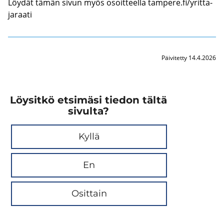
Löy­dät tämän sivun myös osoit­teel­la tam­pe­re.fi/yrit­ta­
ja­raa­ti
Päivitetty 14.4.2026
Löysitkö etsimäsi tiedon tältä
sivulta?
Kyllä
En
Osittain