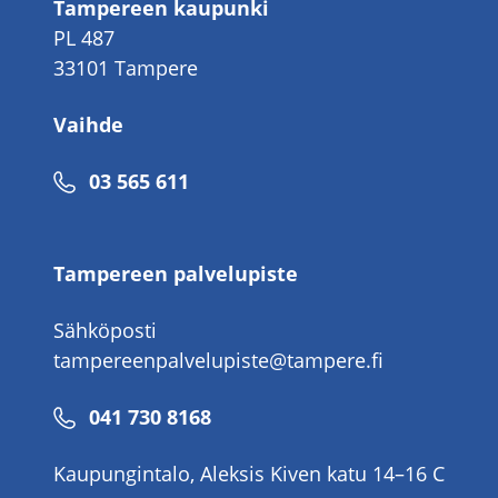
Tampereen kaupunki
PL 487
33101 Tampere
Vaihde
Puhelinnumero
03 565 611
Tampereen palvelupiste
Sähköposti
tampereenpalvelupiste@tampere.fi
Puhelinnumero
041 730 8168
Kaupungintalo, Aleksis Kiven katu 14–16 C