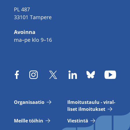
PL 487
33101 Tampere
Avoinna
ma–pe klo 9–16
Or­ga­ni­saa­tio
Il­moi­tus­tau­lu - vi­ral­
li­set il­moi­tuk­set
Meil­le töi­hin
Vies­tin­tä