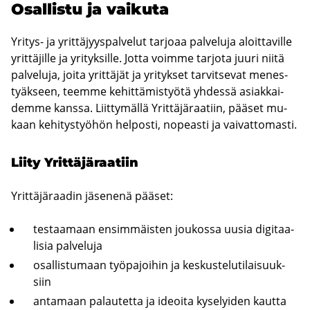
Osal­lis­tu ja vai­ku­ta
Yritys-​ ja yrit­tä­jyys­pal­ve­lut tar­jo­aa pal­ve­lu­ja aloit­ta­vil­le
yrit­tä­jil­le ja yri­tyk­sil­le. Jotta voim­me tar­jo­ta juuri niitä
pal­ve­lu­ja, joita yrit­tä­jät ja yri­tyk­set tar­vit­se­vat me­nes­
tyäk­seen, teem­me ke­hit­tä­mis­työ­tä yh­des­sä asiak­kai­
dem­me kans­sa. Liit­ty­mäl­lä Yrit­tä­jä­raa­tiin, pää­set mu­
kaan ke­hi­tys­työ­hön hel­pos­ti, no­peas­ti ja vai­vat­to­mas­ti.
Liity Yrit­tä­jä­raa­tiin
Yrit­tä­jä­raa­din jä­se­ne­nä pää­set:
tes­taa­maan en­sim­mäis­ten jou­kos­sa uusia di­gi­taa­
li­sia pal­ve­lu­ja
osal­lis­tu­maan työ­pa­joi­hin ja kes­kus­te­lu­ti­lai­suuk­
siin
an­ta­maan pa­lau­tet­ta ja ideoi­ta ky­se­lyi­den kaut­ta