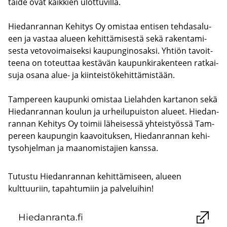
taide ovat kaik­kien ulot­tu­vil­la.
Hie­dan­ran­nan Ke­hi­tys Oy omis­taa en­ti­sen teh­da­sa­lu­
een ja vas­taa alu­een ke­hit­tä­mi­ses­tä sekä ra­ken­ta­mi­
ses­ta ve­to­voi­mai­sek­si kau­pun­gin­osak­si. Yh­tiön ta­voit­
tee­na on to­teut­taa kes­tä­vän kau­pun­ki­ra­ken­teen rat­kai­
su­ja osana alue- ja kiin­teis­tö­ke­hit­tä­mis­tään.
Tam­pe­reen kau­pun­ki omis­taa Lie­lah­den kar­ta­non sekä
Hie­dan­ran­nan kou­lun ja ur­hei­lu­puis­ton alu­eet. Hie­dan­
ran­nan Ke­hi­tys Oy toi­mii lä­hei­ses­sä yh­teis­työs­sä Tam­
pe­reen kau­pun­gin kaa­voi­tuk­sen, Hie­dan­ran­nan ke­hi­
tys­oh­jel­man ja maa­no­mis­ta­jien kans­sa.
Tutustu Hiedanrannan kehittämiseen, alueen
kulttuuriin, tapahtumiin ja palveluihin!
Hie­dan­ran­ta.fi