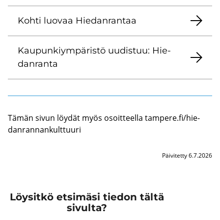
Kohti luo­vaa Hie­dan­ran­taa
Kau­pun­kiym­pä­ris­tö uu­dis­tuu: Hie­
dan­ran­ta
Tämän sivun löy­dät myös osoit­teel­la tam­pe­re.fi/hie­
dan­ran­nan­kult­tuu­ri
Päivitetty 6.7.2026
Löysitkö etsimäsi tiedon tältä
sivulta?