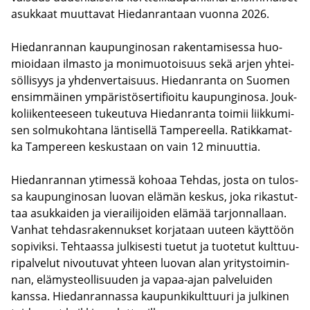
asuk­kaat muut­ta­vat Hie­dan­ran­taan vuon­na 2026.
Hie­dan­ran­nan kau­pun­gin­osan ra­ken­ta­mi­ses­sa huo­
mioi­daan il­mas­to ja mo­ni­muo­toi­suus sekä arjen yh­tei­
söl­li­syys ja yh­den­ver­tai­suus. Hie­dan­ran­ta on Suo­men
en­sim­mäi­nen ym­pä­ris­tö­ser­ti­fioi­tu kau­pun­gin­osa. Jouk­
ko­lii­ken­tee­seen tu­keu­tu­va Hie­dan­ran­ta toi­mii liik­ku­mi­
sen sol­mu­koh­ta­na län­ti­sel­lä Tam­pe­reel­la. Ra­tik­ka­mat­
ka Tam­pe­reen kes­kus­taan on vain 12 mi­nuut­tia.
Hie­dan­ran­nan yti­mes­sä ko­ho­aa Teh­das, josta on tu­los­
sa kau­pun­gin­osan luo­van elä­män kes­kus, joka ri­kas­tut­
taa asuk­kai­den ja vie­rai­li­joi­den elä­mää tar­jon­nal­laan.
Van­hat teh­das­ra­ken­nuk­set kor­ja­taan uu­teen käyt­töön
so­pi­vik­si. Teh­taas­sa jul­ki­ses­ti tue­tut ja tuo­te­tut kult­tuu­
ri­pal­ve­lut ni­vou­tu­vat yh­teen luo­van alan yri­tys­toi­min­
nan, elä­mys­teol­li­suu­den ja vapaa-​ajan pal­ve­lui­den
kans­sa. Hie­dan­ran­nas­sa kau­pun­ki­kult­tuu­ri ja jul­ki­nen