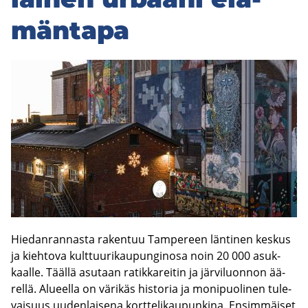
män­ta­pa
Hie­dan­ran­nas­ta ra­ken­tuu Tam­pe­reen län­ti­nen kes­kus
ja kieh­to­va kult­tuu­ri­kau­pun­gin­osa noin 20 000 asuk­
kaal­le. Tääl­lä asu­taan ra­tik­ka­rei­tin ja jär­vi­luon­non ää­
rel­lä. Alu­eel­la on vä­ri­käs his­to­ria ja mo­ni­puo­li­nen tu­le­
vai­suus uu­den­lai­se­na kort­te­li­kau­pun­ki­na. En­sim­mäi­set