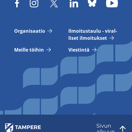
Or­ga­ni­saa­tio
Il­moi­tus­tau­lu - vi­ral­
li­set il­moi­tuk­set
Meil­le töi­hin
Vies­tin­tä
Sivun
al­kuun