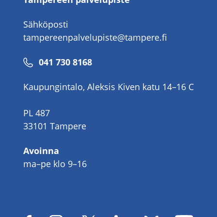
Sähköposti
tampereenpalvelupiste@tampere.fi
Puhelinnumero
041 730 8168
Kaupungintalo, Aleksis Kiven katu 14–16 C
PL 487
33101 Tampere
Avoinna
ma–pe klo 9–16