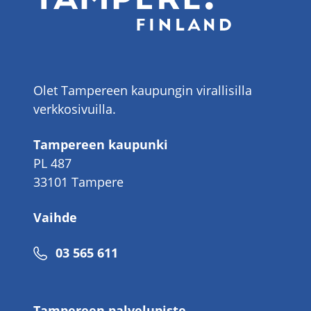
Olet Tampereen kaupungin virallisilla
verkkosivuilla.
Tampereen kaupunki
PL 487
33101 Tampere
Vaihde
Puhelinnumero
03 565 611
Tampereen palvelupiste