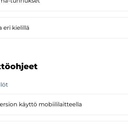
ilma-​tunnukset
ri kie­lil­lä
tö­oh­jeet
­löt
­sion käyt­tö mo­bii­li­lait­teel­la