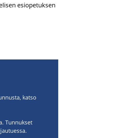
li­sen esio­pe­tuk­sen
​tunnusta, katso
la. Tun­nuk­set
jau­tues­sa.