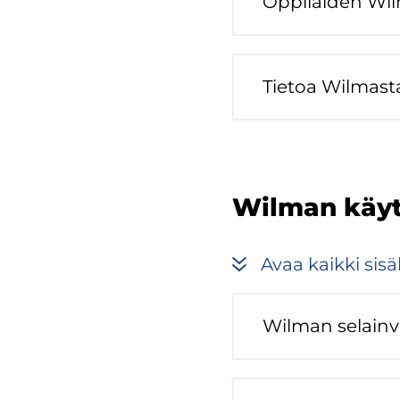
Op­pi­lai­den W
Tie­toa Wilmasta e
Wilman käyt­
Avaa kaik­ki si­säl
Wilman se­lain­ver