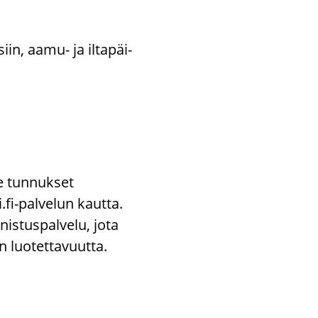
siin, aamu- ja il­ta­päi­
tse tunnukset
fi-palvelun kautta.
nistuspalvelu, jota
n luotettavuutta.