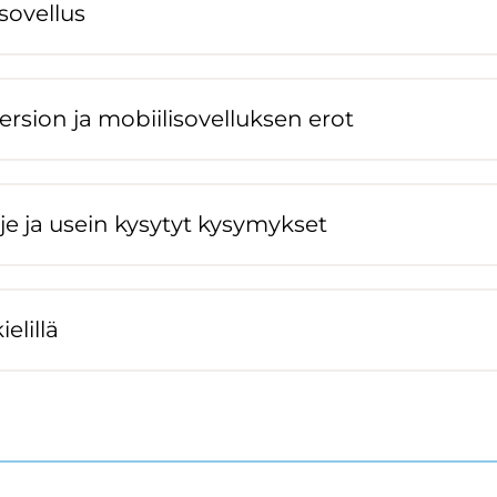
o­vel­lus
­sion ja mo­bii­li­so­vel­luk­sen erot
 ja usein ky­sy­tyt ky­sy­myk­set
e­lil­lä