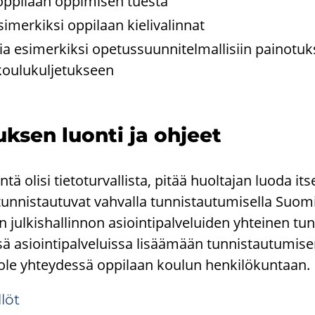
op­pi­laan op­pi­mi­sen tues­ta
i­mer­kik­si op­pi­laan kie­li­va­lin­nat
esi­mer­kik­si ope­tus­suun­ni­tel­mal­li­siin pai­no­tuk­
ou­lu­kul­je­tuk­seen
sen luon­ti ja oh­jeet
tintä olisi tietoturvallista, pitää huoltajan luoda i
unnistautuvat vahvalla tunnistautumisella Suomi.
n julkishallinnon asiointipalveluiden yhteinen tun
ä asiointipalveluissa lisäämään tunnistautumise
ole yhteydessä oppilaan koulun henkilökuntaan.
­löt