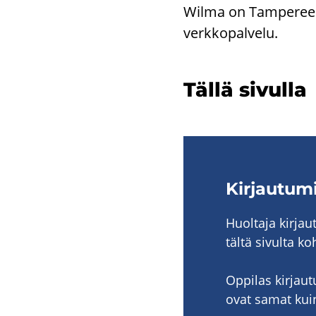
Wilma on Tam­pe­reen ka
verk­ko­pal­ve­lu.
Tällä si­vul­la
Kir­jau­tu
Huol­ta­ja kir­ja
tältä si­vul­ta 
Op­pi­las kir­jau­
ovat samat kuin k