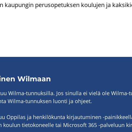
u­pun­gin pe­rus­o­pe­tuk­sen kou­lu­jen ja kak­si­kie­
­mi­nen Wilmaan
u­tuu Wilma-​tunnuksilla. Jos si­nul­la ei vielä ole Wilma-
kohta Wilma-​tunnuksen luon­ti ja oh­jeet.
tuu Op­pi­las ja hen­ki­lö­kun­ta kir­jau­tu­mi­nen -​painikkeel
ou­lun tie­to­ko­neel­le tai Mic­ro­soft 365 -​palveluun kir­