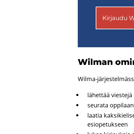
Kir­jau­du
Wilman omi­n
Wilma-​järjestelmäss
lä­het­tää vies­te­jä
seu­ra­ta op­pi­laan 
laa­tia kak­si­kie­li
esio­pe­tuk­seen