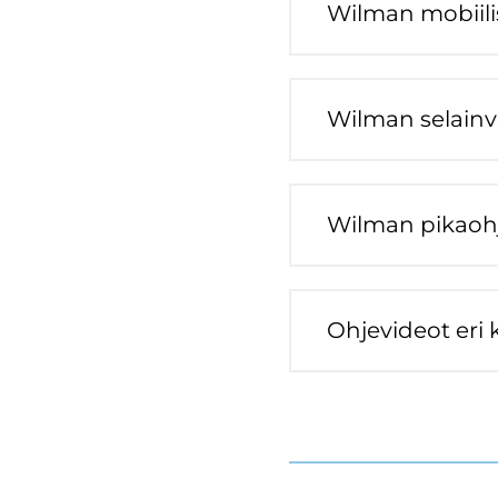
Wilman mo­bii­li­s
Wilman se­lain­ver
Wilman pi­kaoh­je
Oh­je­vi­deot eri ki