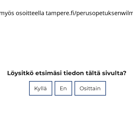
myös osoit­teel­la tam­pe­re.fi/perusopetuksenwil
Löysitkö etsimäsi tiedon tältä sivulta?
Kyllä
En
Osittain