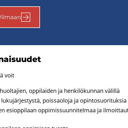
 Wilmaan
ai­suu­det
ä voit
 huol­ta­jien, op­pi­lai­den ja hen­ki­lö­kun­nan vä­lil­lä
lu­ku­jär­jes­tys­tä, pois­sao­lo­ja ja opin­to­suo­ri­tuk­sia
­sen esiop­pi­laan op­pi­mis­suun­ni­tel­maa ja il­moit­tau­