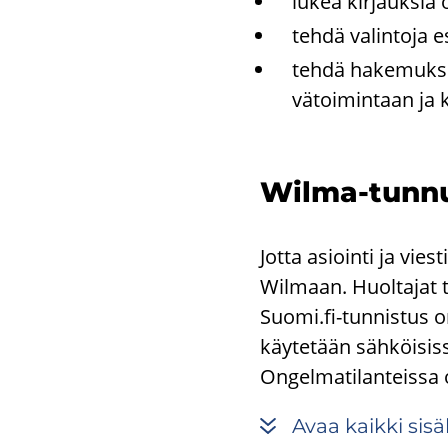
lukea kir­jauk­sia 
tehdä va­lin­to­ja es
tehdä ha­ke­muk­sia 
vä­toi­min­taan ja k
Wilma-​tunnuk
Jotta asiointi ja vies
Wilmaan. Huoltajat t
Suomi.fi-tunnistus o
käytetään sähköisiss
Ongelmatilanteissa 
Avaa kaik­ki si­säl