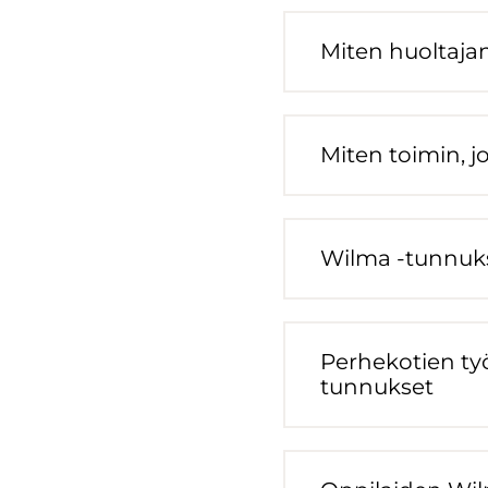
Miten huol­ta­j
Miten toi­min, j
Wilma -​tunnukse
Per­he­ko­tien työ
tunnukset