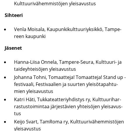
Kult­tuu­ri­vä­hem­mis­tö­jen ylei­sa­vus­tus
Sih­tee­ri
Venla Moi­sa­la, Kau­pun­ki­kult­tuu­riyk­sik­kö, Tam­pe­
reen kau­pun­ki
Jä­se­net
Hanna-​Liisa On­ne­la, Tampere-​Seura, Kulttuuri-​ ja
tai­deyh­tei­sö­jen ylei­sa­vus­tus
Jo­han­na Tohni, To­maat­te­ja! To­maat­te­ja! Stand up -​
festivaali, Fes­ti­vaa­lien ja suur­ten ylei­sö­ta­pah­tu­
mien ylei­sa­vus­tus
Katri Häti, Tuk­ka­teat­te­riyh­dis­tys ry, Kult­tuu­ri­har­
ras­tus­toi­min­taa jär­jes­tä­vien yh­tei­sö­jen ylei­sa­vus­
tus
Keijo Svart, Tam­Ro­ma ry, Kult­tuu­ri­vä­hem­mis­tö­jen
ylei­sa­vus­tus