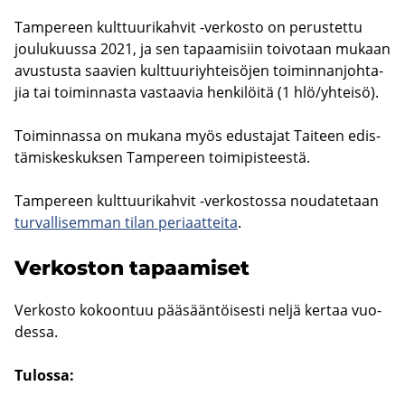
Tam­pe­reen kult­tuu­ri­kah­vit -​verkosto on pe­rus­tet­tu
jou­lu­kuus­sa 2021, ja sen ta­paa­mi­siin toi­vo­taan mu­kaan
avus­tus­ta saa­vien kult­tuu­riyh­tei­sö­jen toi­min­nan­joh­ta­
jia tai toi­min­nas­ta vas­taa­via hen­ki­löi­tä (1 hlö/yh­tei­sö).
Toi­min­nas­sa on mu­ka­na myös edus­ta­jat Tai­teen edis­
tä­mis­kes­kuk­sen Tam­pe­reen toi­mi­pis­tees­tä.
Tam­pe­reen kult­tuu­ri­kah­vit -​verkostossa nou­da­te­taan
tur­val­li­sem­man tilan pe­ri­aat­tei­ta
.
Ver­kos­ton ta­paa­mi­set
Ver­kos­to ko­koon­tuu pää­sään­töi­ses­ti neljä ker­taa vuo­
des­sa.
Tu­los­sa: