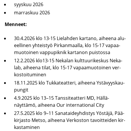
syys­kuu 2026
mar­ras­kuu 2026
Men­neet:
30.4.2026 klo 13-15 Lie­lah­den kar­ta­no, ai­hee­na alu­
eel­li­nen yh­teis­työ Pir­kan­maal­la, klo 15-17 va­paa­
muo­toi­nen vap­pu­pik­nik kar­ta­non puis­tos­sa
12.2.2026 klo13-15 Ne­ka­lan kult­tuu­ri­kes­kus Ne­ka­
lab, ai­hee­na tilat, klo 15-17 va­paa­muo­toi­nen ver­
kos­toi­tu­mi­nen
18.11.2025 klo Tuk­ka­teat­te­ri, ai­hee­na Ys­tä­vyys­kau­
pun­git
4.9.2025 klo 13–15 Tans­si­teat­te­ri MD, Hällä-​
näyttämö, ai­hee­na Our in­ter­na­tio­nal City
27.5.2025 klo 9–11 Sa­na­tai­deyh­dis­tys Yös­tä­jä, Pää­
kir­jas­to Metso, ai­hee­na Ver­kos­ton ta­voit­tei­den kir­
kas­ta­mi­nen