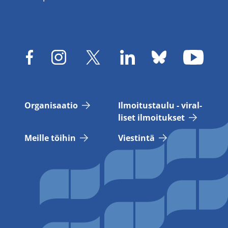
Or­ga­ni­saa­tio
Il­moi­tus­tau­lu - vi­ral­
li­set il­moi­tuk­set
Meil­le töi­hin
Vies­tin­tä