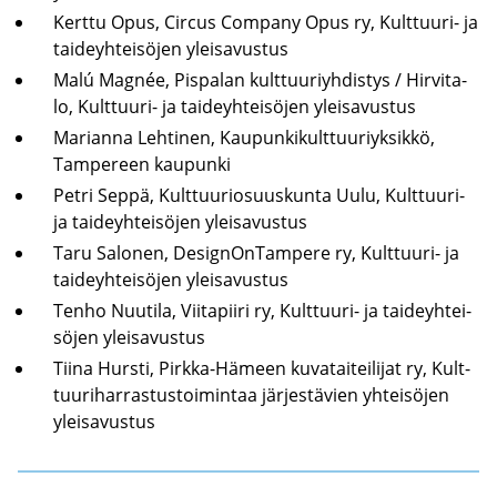
Kert­tu Opus, Circus Com­pa­ny Opus ry, Kulttuuri-​ ja
tai­deyh­tei­sö­jen ylei­sa­vus­tus
Malú Magnée, Pis­pa­lan kult­tuu­riyh­dis­tys / Hir­vi­ta­
lo, Kulttuuri-​ ja tai­deyh­tei­sö­jen ylei­sa­vus­tus
Ma­rian­na Leh­ti­nen, Kau­pun­ki­kult­tuu­riyk­sik­kö,
Tam­pe­reen kau­pun­ki
Petri Seppä, Kult­tuu­rio­suus­kun­ta Uulu, Kulttuuri-​
ja tai­deyh­tei­sö­jen ylei­sa­vus­tus
Taru Sa­lo­nen, De­sig­nOn­Tam­pe­re ry, Kulttuuri-​ ja
tai­deyh­tei­sö­jen ylei­sa­vus­tus
Tenho Nuu­ti­la, Vii­ta­pii­ri ry, Kulttuuri-​ ja tai­deyh­tei­
sö­jen ylei­sa­vus­tus
Tiina Hurs­ti, Pirkka-​Hämeen ku­va­tai­tei­li­jat ry, Kult­
tuu­ri­har­ras­tus­toi­min­taa jär­jes­tä­vien yh­tei­sö­jen
ylei­sa­vus­tus