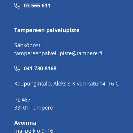
Puhelinnumero
03 565 611
Tampereen palvelupiste
Sähköposti
tampereenpalvelupiste@tampere.fi
Puhelinnumero
041 730 8168
Kaupungintalo, Aleksis Kiven katu 14–16 C
PL 487
33101 Tampere
Avoinna
ma–pe klo 9–16