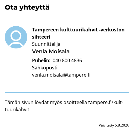
Ota yh­teyt­tä
Tampereen kulttuurikahvit -verkoston
sihteeri
Suunnittelija
Venla Moi­sa­la
Puhelin:
040 800 4836
Sähköposti:
venla.moisala@tampere.fi
Tämän sivun löy­dät myös osoit­teel­la tam­pe­re.fi/kult­
tuu­ri­kah­vit
Päivitetty 5.8.2026