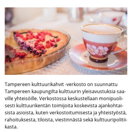
Tam­pe­reen kult­tuu­ri­kah­vit -​verkosto on suun­nat­tu
Tam­pe­reen kau­pun­gil­ta kult­tuu­rin ylei­sa­vus­tuk­sia saa­
vil­le yh­tei­söil­le. Ver­kos­tos­sa kes­kus­tel­laan mo­ni­puo­li­
ses­ti kult­tuu­ri­ken­tän toi­mi­joi­ta kos­ke­vis­ta ajan­koh­tai­
sis­ta asiois­ta, kuten ver­kos­toi­tu­mi­ses­ta ja yh­teis­työs­tä,
ra­hoi­tuk­ses­ta, ti­lois­ta, vies­tin­näs­tä sekä kult­tuu­ri­po­li­tii­
kas­ta.