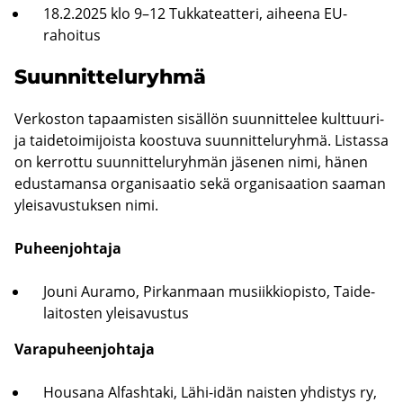
18.2.2025 klo 9–12 Tuk­ka­teat­te­ri, ai­hee­na EU-​
rahoitus
Suun­nit­te­lu­ryh­mä
Ver­kos­ton ta­paa­mis­ten si­säl­lön suun­nit­te­lee kulttuuri-​
ja tai­de­toi­mi­jois­ta koos­tu­va suun­nit­te­lu­ryh­mä. Lis­tas­sa
on ker­rot­tu suun­nit­te­lu­ryh­män jä­se­nen nimi, hänen
edus­ta­man­sa or­ga­ni­saa­tio sekä or­ga­ni­saa­tion saa­man
ylei­sa­vus­tuk­sen nimi.
Pu­heen­joh­ta­ja
Jouni Au­ra­mo, Pir­kan­maan musiik­kio­pis­to, Tai­de­
lai­tos­ten ylei­sa­vus­tus
Va­ra­pu­heen­joh­ta­ja
Housa­na Al­fash­ta­ki, Lähi-​idän nais­ten yh­dis­tys ry,