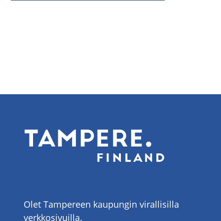
Olet Tampereen kaupungin virallisilla
verkkosivuilla.