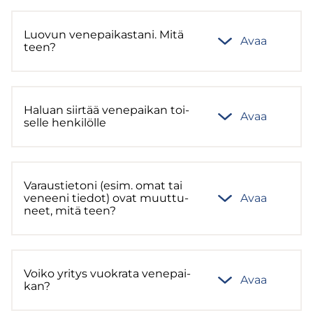
Luo­vun ve­ne­pai­kas­ta­ni. Mitä
Avaa
teen?
Ha­luan siir­tää ve­ne­pai­kan toi­
Avaa
sel­le hen­ki­löl­le
Va­raus­tie­to­ni (esim. omat tai
ve­nee­ni tie­dot) ovat muut­tu­
Avaa
neet, mitä teen?
Voiko yri­tys vuo­kra­ta ve­ne­pai­
Avaa
kan?