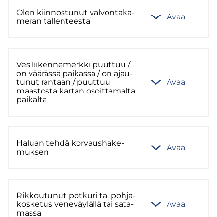
Olen kiin­nos­tu­nut val­von­ta­ka­
Avaa
me­ran tal­len­tees­ta
Ve­si­lii­ken­ne­merk­ki puut­tuu /
on vää­räs­sä pai­kas­sa / on ajau­
tu­nut ran­taan / puut­tuu
Avaa
maas­tos­ta kar­tan osoit­ta­mal­ta
pai­kal­ta
Ha­luan tehdä kor­vaus­ha­ke­
Avaa
muk­sen
Rik­kou­tu­nut pot­ku­ri tai poh­ja­
kos­ke­tus ve­ne­väy­läl­lä tai sa­ta­
Avaa
mas­sa