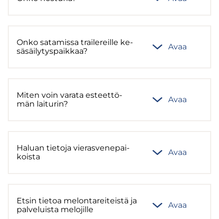
Onko sa­ta­mis­sa trai­le­reil­le ke­
Avaa
sä­säi­ly­tys­paik­kaa?
Miten voin va­ra­ta es­teet­tö­
Avaa
män lai­tu­rin?
Ha­luan tie­to­ja vie­ras­ve­ne­pai­
Avaa
kois­ta
Etsin tie­toa me­lon­ta­rei­teis­tä ja
Avaa
pal­ve­luis­ta me­lo­jil­le