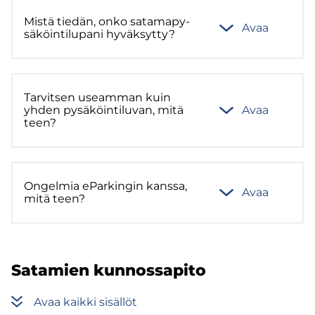
Mistä tie­dän, onko sa­ta­ma­py­
Avaa
sä­köin­ti­lu­pa­ni hy­väk­syt­ty?
Tar­vit­sen useam­man kuin
yhden py­sä­köin­ti­lu­van, mitä
Avaa
teen?
On­gel­mia ePar­kin­gin kans­sa,
Avaa
mitä teen?
Sa­ta­mien kun­nos­sa­pi­to
Avaa kaik­ki si­säl­löt