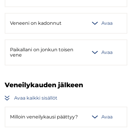
Ve­nee­ni on ka­don­nut
Avaa
Pai­kal­la­ni on jon­kun toi­sen
Avaa
vene
Ve­nei­ly­kau­den jäl­keen
Avaa kaik­ki si­säl­löt
Mil­loin ve­nei­ly­kausi päät­tyy?
Avaa