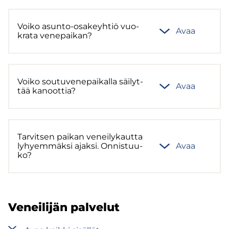
Voiko asunto-​osakeyhtiö vuo­
Avaa
kra­ta ve­ne­pai­kan?
Voiko sou­tu­ve­ne­pai­kal­la säi­lyt­
Avaa
tää ka­noot­tia?
Tar­vit­sen pai­kan ve­nei­ly­kaut­ta
ly­hyem­mäk­si ajak­si. On­nis­tuu­
Avaa
ko?
Ve­nei­li­jän pal­ve­lut