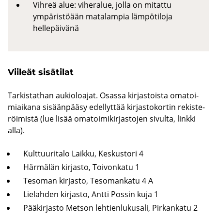
Vihreä alue: viheralue, jolla on mitattu
ympäristöään matalampia lämpötiloja
hellepäivänä
Vii­leät si­sä­ti­lat
Tar­kis­tat­han au­kio­loa­jat. Osas­sa kir­jas­tois­ta oma­toi­
miai­ka­na si­sään­pää­sy edel­lyt­tää kir­jas­to­kor­tin re­kis­te­
röi­mis­tä (lue lisää oma­toi­mi­kir­jas­to­jen si­vul­ta, link­ki
alla).
Kult­tuu­ri­ta­lo Laik­ku, Kes­kus­to­ri 4
Här­mä­län kir­jas­to, Toi­von­ka­tu 1
Te­so­man kir­jas­to, Te­so­man­ka­tu 4 A
Lie­lah­den kir­jas­to, Antti Pos­sin kuja 1
Pää­kir­jas­to Met­son leh­tien­lu­kusa­li, Pir­kan­ka­tu 2