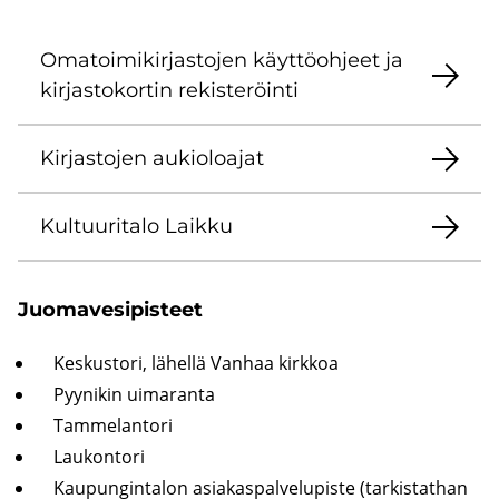
Oma­toi­mi­kir­jas­to­jen käyt­tö­oh­jeet ja
kir­jas­to­kor­tin re­kis­te­röin­ti
Kir­jas­to­jen au­kio­loa­jat
Kul­tuu­ri­ta­lo Laik­ku
Juo­ma­ve­si­pis­teet
Kes­kus­to­ri, lä­hel­lä Van­haa kirk­koa
Pyy­ni­kin ui­ma­ran­ta
Tam­me­lan­to­ri
Lau­kon­to­ri
Kau­pun­gin­ta­lon asia­kas­pal­ve­lu­pis­te (tar­kis­tat­han