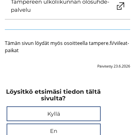
Tam­pe­reen ul­ko­lii­kun­nan olo­suh­de­
pal­ve­lu
Tämän sivun löy­dät myös osoit­teel­la tam­pe­re.fi/vii­leat­
pai­kat
Päivitetty 23.6.2026
Löysitkö etsimäsi tiedon tältä
sivulta?
Kyllä
En