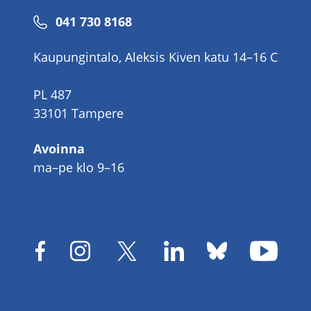
Puhelinnumero
041 730 8168
Kaupungintalo, Aleksis Kiven katu 14–16 C
PL 487
33101 Tampere
Avoinna
ma–pe klo 9–16