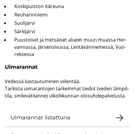
Kos­ki­puis­ton itä­reu­na
Reu­ha­rin­nie­mi
Suo­li­jär­vi
Sär­ki­jär­vi
Puus­toi­set ja met­säi­set alu­eet muun muas­sa Her­
van­nas­sa, Jär­ven­si­vus­sa, Len­tä­vän­nie­mes­sä, Vuo­
rek­ses­sa
Ui­ma­ran­nat
Ve­des­sä kas­tau­tu­mi­nen vii­len­tää.
Tar­kis­ta ui­ma­ran­to­jen tar­kem­mat tie­dot (veden läm­pö­
ti­la, si­ni­le­vä­ti­lan­ne) ul­ko­lii­kun­nan olo­suh­de­pal­ve­lus­ta.
Ui­ma­ran­nat lis­tat­tu­na