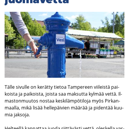
Tälle si­vul­le on ke­rät­ty tie­toa Tam­pe­reen vii­leis­tä pai­
kois­ta ja pai­kois­ta, jois­ta saa mak­sut­ta kyl­mää vettä. Il­
mas­ton­muu­tos nos­taa kes­ki­läm­pö­ti­lo­ja myös Pir­kan­
maal­la, mikä lisää hel­le­päi­vien mää­rää ja pi­den­tää kuu­
mia jak­so­ja.
Hel­teel­lä kan­nat­taa juoda riit­tä­väs­ti vettä, oles­kel­la var­