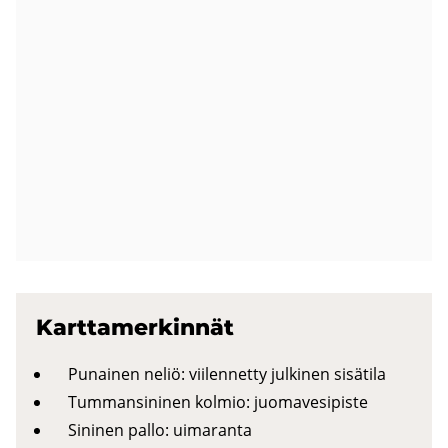
Kart­ta­mer­kin­nät
Punainen neliö: viilennetty julkinen sisätila
Tummansininen kolmio: juomavesipiste
Sininen pallo: uimaranta