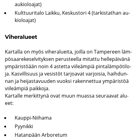
au­kio­loa­jat)
Kult­tuu­ri­ta­lo Laik­ku, Kes­kus­to­ri 4 (tar­kis­tat­han au­
kio­loa­jat)
Vi­he­ra­lu­eet
Kar­tal­la on myös vi­he­ra­luei­ta, joil­la on Tam­pe­reen läm­
pö­saa­re­ke­sel­vi­tyk­sen pe­rus­teel­la mi­tat­tu hel­le­päi­vä­nä
ym­pä­ris­töään noin 4 as­tet­ta vii­leäm­piä pin­ta­läm­pö­ti­lo­
ja. Kas­vil­li­suus ja ve­sis­töt tar­joa­vat var­joi­sia, haih­dun­
nan ja hei­jas­ta­vuu­den vuok­si ra­ken­net­tua ym­pä­ris­töä
vii­leäm­piä paik­ko­ja.
Kar­tal­le mer­kit­ty­nä ovat muun muas­sa seu­raa­vat alu­
eet:
Kauppi-​Niihama
Pyy­nik­ki
Ha­tan­pään Ar­bo­re­tum