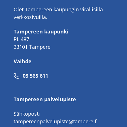
Olet Tampereen kaupungin virallisilla
verkkosivuilla.
Tampereen kaupunki
PL 487
33101 Tampere
Vaihde
Puhelinnumero
03 565 611
Tampereen palvelupiste
Sähköposti
tampereenpalvelupiste@tampere.fi