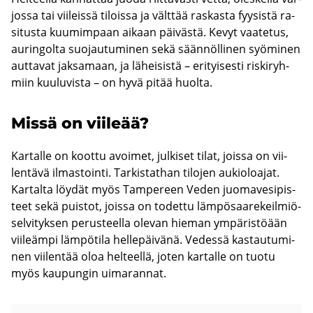
jos­sa tai vii­leis­sä ti­lois­sa ja vält­tää ras­kas­ta fyy­sis­tä ra­
si­tus­ta kuu­mim­paan ai­kaan päi­väs­tä. Kevyt vaa­te­tus,
au­rin­gol­ta suo­jau­tu­mi­nen sekä sään­nöl­li­nen syö­mi­nen
aut­ta­vat jak­sa­maan, ja lä­hei­sis­tä – eri­tyi­ses­ti ris­ki­ryh­
miin kuu­lu­vis­ta – on hyvä pitää huol­ta.
Missä on vii­le­ää?
Kar­tal­le on koot­tu avoi­met, jul­ki­set tilat, jois­sa on vii­
len­tä­vä il­mas­toin­ti. Tar­kis­tat­han ti­lo­jen au­kio­loa­jat.
Kar­tal­ta löy­dät myös Tam­pe­reen Veden juo­ma­ve­si­pis­
teet sekä puis­tot, jois­sa on to­det­tu läm­pö­saa­re­keil­miö­
sel­vi­tyk­sen pe­rus­teel­la ole­van hie­man ym­pä­ris­töään
vii­leäm­pi läm­pö­ti­la hel­le­päi­vä­nä. Ve­des­sä kas­tau­tu­mi­
nen vii­len­tää oloa hel­teel­lä, joten kar­tal­le on tuotu
myös kau­pun­gin ui­ma­ran­nat.