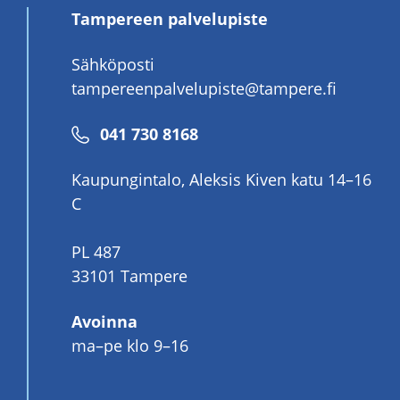
Tampereen palvelupiste
Sähköposti
tampereenpalvelupiste@tampere.fi
Puhelinnumero
041 730 8168
Kaupungintalo, Aleksis Kiven katu 14–16
C
PL 487
33101 Tampere
Avoinna
ma–pe klo 9–16