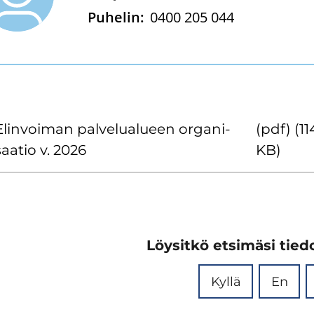
Puhelin:
0400 205 044
Elin­voi­man pal­ve­lua­lu­een or­ga­ni­
(pdf) (11
saa­tio v. 2026
KB)
Löysitkö etsimäsi tiedo
Kyllä
En