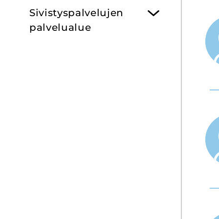
Si­vis­tys­pal­ve­lu­jen
pal­ve­lua­lue