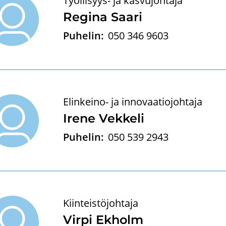
Työllisyys- ja kasvujohtaja
Re­gi­na Saari
Puhelin:
050 346 9603
Elinkeino- ja innovaatiojohtaja
Irene Vek­ke­li
Puhelin:
050 539 2943
Kiinteistöjohtaja
Virpi Ek­holm