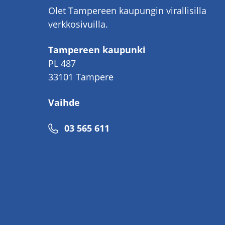
Olet Tampereen kaupungin virallisilla
verkkosivuilla.
Tampereen kaupunki
PL 487
33101 Tampere
Vaihde
Puhelinnumero
03 565 611