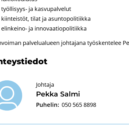
työllisyys-​ ja kas­vu­pal­ve­lut
kiin­teis­töt, tilat ja asun­to­po­li­tiik­ka
elinkeino-​ ja in­no­vaa­tio­po­li­tiik­ka
n­voi­man pal­ve­lua­lu­een joh­ta­ja­na työs­ken­te­lee 
­teys­tie­dot
Johtaja
Pekka Salmi
Puhelin:
050 565 8898