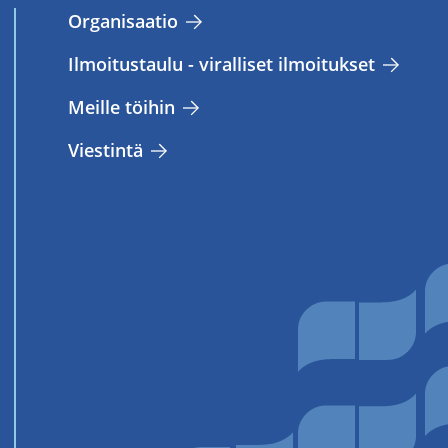
Or­ga­ni­saa­tio
Il­moi­tus­tau­lu - vi­ral­li­set il­moi­tuk­set
Meil­le töi­hin
Vies­tin­tä