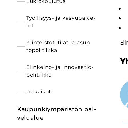
Lu­kio­kou­lu­tus
Työllisyys-​ ja kas­vu­pal­ve­
lut
Eli
Kiin­teis­töt, tilat ja asun­
to­po­li­tiik­ka
Yh
Elinkeino-​ ja in­no­vaa­tio­
po­li­tiik­ka
Jul­kai­sut
Kau­pun­kiym­pä­ris­tön pal­
ve­lua­lue