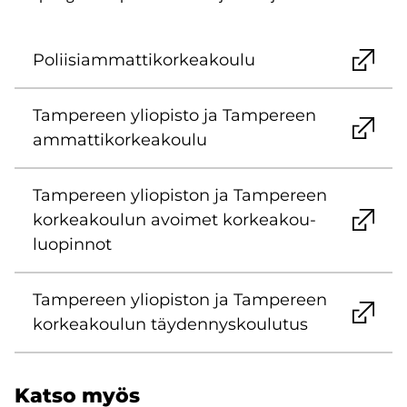
Po­lii­siam­mat­ti­kor­kea­kou­lu
Tam­pe­reen yli­opis­to ja Tam­pe­reen
am­mat­ti­kor­kea­kou­lu
Tam­pe­reen yli­opis­ton ja Tam­pe­reen
kor­kea­kou­lun avoi­met kor­kea­kou­
luo­pin­not
Tam­pe­reen yli­opis­ton ja Tam­pe­reen
kor­kea­kou­lun täy­den­nys­kou­lu­tus
Katso myös