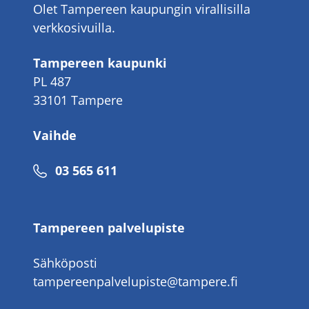
Olet Tampereen kaupungin virallisilla
verkkosivuilla.
Tampereen kaupunki
PL 487
33101 Tampere
Vaihde
Puhelinnumero
03 565 611
Tampereen palvelupiste
Sähköposti
tampereenpalvelupiste@tampere.fi