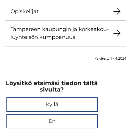
Opis­ke­li­jat
Tam­pe­reen kau­pun­gin ja kor­kea­kou­
lu­yh­tei­sön kump­pa­nuus
Päivitetty 17.4.2024
Löysitkö etsimäsi tiedon tältä
sivulta?
Kyllä
En