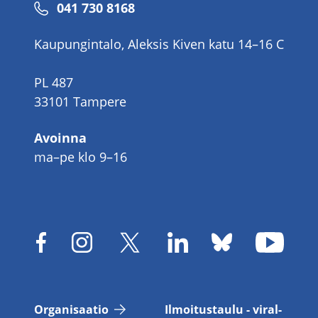
Puhelinnumero
041 730 8168
Kaupungintalo, Aleksis Kiven katu 14–16 C
PL 487
33101 Tampere
Avoinna
ma–pe klo 9–16
Or­ga­ni­saa­tio
Il­moi­tus­tau­lu - vi­ral­