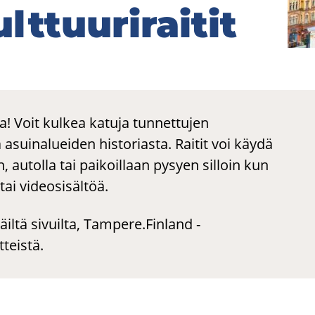
­tuu­ri­rai­tit
­tuu­ri­rai­tit
a! Voit kulkea katuja tunnettujen
a asuinalueiden historiasta. Raitit voi käydä
n, autolla tai paikoillaan pysyen silloin kun
tai videosisältöä.
äiltä sivuilta, Tampere.Finland -
tteistä.