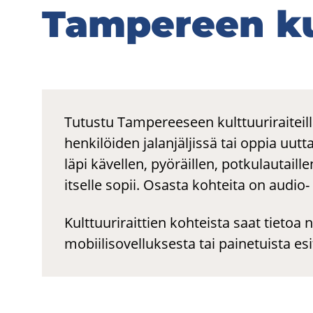
Tam­pe­reen kult
Tam­pe­reen kult
Tutustu Tampereeseen kulttuuriraiteill
henkilöiden jalanjäljissä tai oppia uutt
läpi kävellen, pyöräillen, potkulautaille
itselle sopii. Osasta kohteita on audio- 
Kulttuuriraittien kohteista saat tietoa n
mobiilisovelluksesta tai painetuista esi