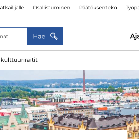
lätunnisteen
t­kai­li­jal­le
Osal­lis­tu­mi­nen
Pää­tök­sen­te­ko
Työ­pa
kalinkit
Toi
Aja
Hae
val
lt­tuu­ri­rai­tit