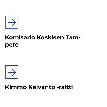
Ko­mi­sa­rio Kos­ki­sen Tam­
pe­re
Kimmo Kai­van­to -​raitti