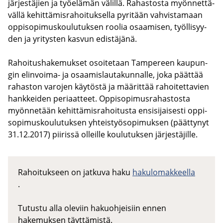
jär­jes­tä­jien ja työ­elä­män vä­lil­lä. Ra­has­tos­ta myön­net­tä­
väl­lä ke­hit­tä­mis­ra­hoi­tuk­sel­la py­ri­tään vah­vis­ta­maan
op­pi­so­pi­mus­kou­lu­tuk­sen roo­lia osaa­mi­sen, työl­li­syy­
den ja yri­tys­ten kas­vun edis­tä­jä­nä.
Ra­hoi­tus­ha­ke­muk­set osoi­te­taan Tam­pe­reen kau­pun­
gin elinvoima-​ ja osaa­mis­lau­ta­kun­nal­le, joka päät­tää
ra­has­ton va­ro­jen käy­tös­tä ja mää­rit­tää ra­hoi­tet­ta­vien
hank­kei­den pe­ri­aat­teet. Op­pi­so­pi­mus­ra­has­tos­ta
myön­ne­tään ke­hit­tä­mis­ra­hoi­tus­ta en­si­si­jai­ses­ti op­pi­
so­pi­mus­kou­lu­tuk­sen yh­teis­työ­so­pi­muk­sen (päät­ty­nyt
31.12.2017) pii­ris­sä ol­leil­le kou­lu­tuk­sen jär­jes­tä­jil­le.
Rahoitukseen on jatkuva haku
hakulomakkeella
.
Tutustu alla oleviin hakuohjeisiin ennen
hakemuksen täyttämistä.