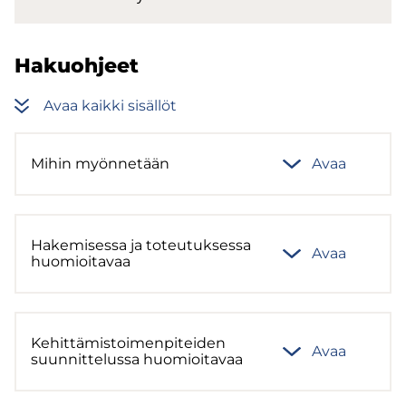
Ha­kuoh­jeet
Avaa kaik­ki si­säl­löt
Mihin myön­ne­tään
Avaa
Ha­ke­mi­ses­sa ja to­teu­tuk­ses­sa
Avaa
huo­mioi­ta­vaa
Ke­hit­tä­mis­toi­men­pi­tei­den
Avaa
suun­nit­te­lus­sa huo­mioi­ta­vaa