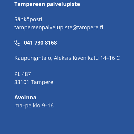
Tampereen palvelupiste
Sähköposti
tampereenpalvelupiste@tampere.fi
Puhelinnumero
041 730 8168
Kaupungintalo, Aleksis Kiven katu 14–16 C
PL 487
33101 Tampere
Avoinna
ma–pe klo 9–16