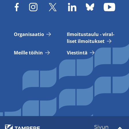
Or­ga­ni­saa­tio
Il­moi­tus­tau­lu - vi­ral­
li­set il­moi­tuk­set
Meil­le töi­hin
Vies­tin­tä
Sivun