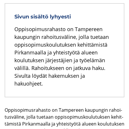
Sivun sisältö lyhyesti
Oppisopimusrahasto on Tampereen
kaupungin rahoitusväline, jolla tuetaan
oppisopimuskoulutuksen kehittämistä
Pirkanmaalla ja yhteistyötä alueen
koulutuksen järjestäjien ja työelämän
välillä. Rahoitukseen on jatkuva haku.
Sivulta löydät hakemuksen ja
hakuohjeet.
Op­pi­so­pi­mus­ra­has­to on Tam­pe­reen kau­pun­gin ra­hoi­
tus­vä­li­ne, jolla tue­taan op­pi­so­pi­mus­kou­lu­tuk­sen ke­hit­
tä­mis­tä Pir­kan­maal­la ja yh­teis­työ­tä alu­een kou­lu­tuk­sen