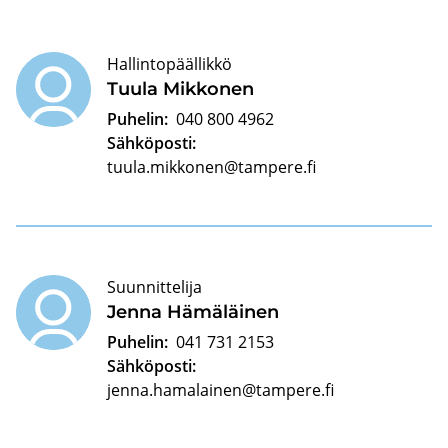
Hallintopäällikkö
Tuula Mik­ko­nen
Puhelin:
040 800 4962
Sähköposti:
tuula.mikkonen@tampere.fi
Suunnittelija
Jenna Hä­mä­läi­nen
Puhelin:
041 731 2153
Sähköposti:
jenna.hamalainen@tampere.fi