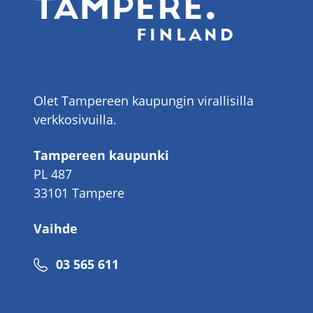
Olet Tampereen kaupungin virallisilla
verkkosivuilla.
Tampereen kaupunki
PL 487
33101 Tampere
Vaihde
Puhelinnumero
03 565 611