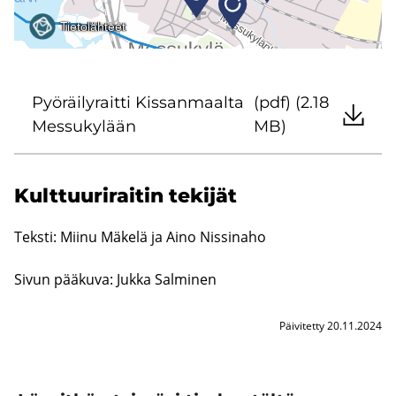
Pyö­räi­ly­rait­ti Kis­san­maal­ta
(pdf) (2.18
Mes­su­ky­lään
MB)
Kult­tuu­ri­rai­tin te­ki­jät
Teks­ti: Miinu Mä­ke­lä ja Aino Nis­si­na­ho
Sivun pää­ku­va: Jukka Sal­mi­nen
Päivitetty 20.11.2024