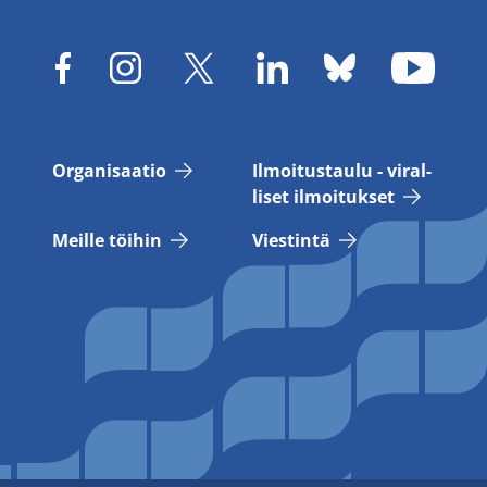
Or­ga­ni­saa­tio
Il­moi­tus­tau­lu - vi­ral­
li­set il­moi­tuk­set
Meil­le töi­hin
Vies­tin­tä