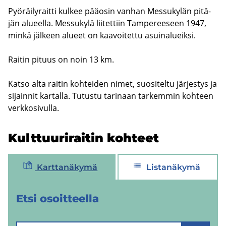
Pyö­räi­ly­rait­ti kul­kee pää­osin van­han Mes­su­ky­län pi­tä­
jän alu­eel­la. Mes­su­ky­lä lii­tet­tiin Tam­pe­ree­seen 1947,
minkä jäl­keen alu­eet on kaa­voi­tet­tu asui­na­lueik­si.
Rai­tin pi­tuus on noin 13 km.
Katso alta rai­tin koh­tei­den nimet, suo­si­tel­tu jär­jes­tys ja
si­jain­nit kar­tal­la. Tu­tus­tu ta­ri­naan tar­kem­min koh­teen
verk­ko­si­vul­la.
Kult­tuu­ri­rai­tin koh­teet
Karttanäkymä
Listanäkymä
Etsi osoit­teel­la