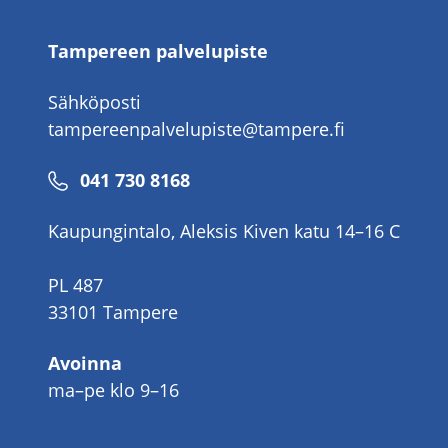
Tampereen palvelupiste
Sähköposti
tampereenpalvelupiste@tampere.fi
Puhelinnumero
041 730 8168
Kaupungintalo, Aleksis Kiven katu 14–16 C
PL 487
33101 Tampere
Avoinna
ma–pe klo 9–16