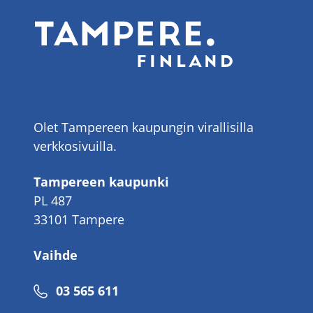
Olet Tampereen kaupungin virallisilla
verkkosivuilla.
Tampereen kaupunki
PL 487
33101 Tampere
Vaihde
Puhelinnumero
03 565 611