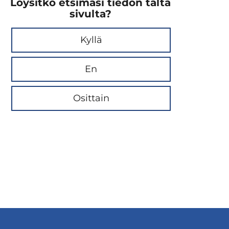
Löysitkö etsimäsi tiedon tältä
sivulta?
Kyllä
En
Osittain