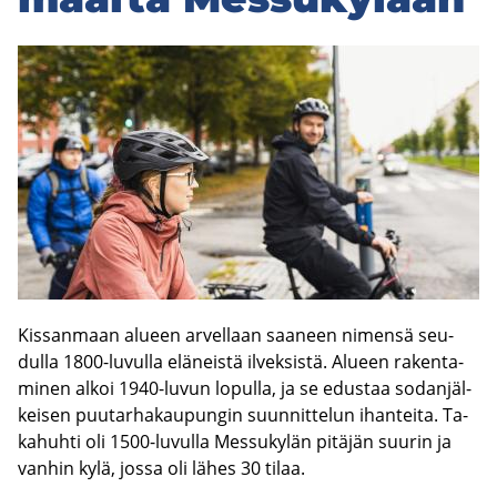
Kis­san­maan alu­een ar­vel­laan saa­neen ni­men­sä seu­
dul­la 1800-​luvulla elä­neis­tä il­vek­sis­tä. Alu­een ra­ken­ta­
mi­nen alkoi 1940-​luvun lo­pul­la, ja se edus­taa so­dan­jäl­
kei­sen puu­tar­ha­kau­pun­gin suun­nit­te­lun ihan­tei­ta. Ta­
ka­huh­ti oli 1500-​luvulla Mes­su­ky­län pi­tä­jän suu­rin ja
van­hin kylä, jossa oli lähes 30 tilaa.