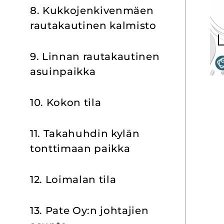
8. Kuk­ko­jen­ki­ven­mäen
rau­ta­kau­ti­nen kal­mis­to
9. Lin­nan rau­ta­kau­ti­nen
asuin­paik­ka
10. Kokon tila
11. Ta­ka­huh­din kylän
tont­ti­maan paik­ka
12. Loi­ma­lan tila
13. Pate Oy:n joh­ta­jien