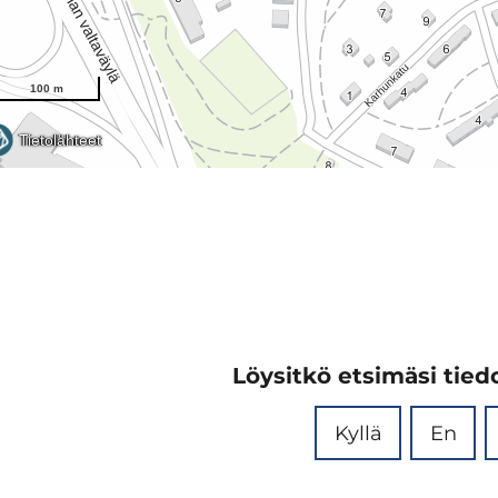
Löysitkö etsimäsi tiedo
Kyllä
En