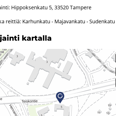
jainti: Hippoksenkatu 5, 33520 Tampere
tka reittiä: Karhunkatu - Majavankatu - Sudenka
­jain­ti kar­tal­la