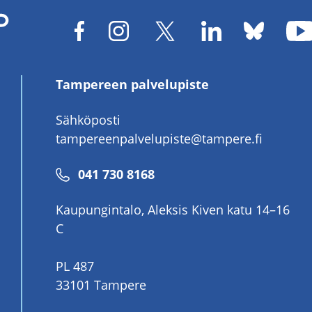
Tampereen palvelupiste
Sähköposti
tampereenpalvelupiste@tampere.fi
Puhelinnumero
041 730 8168
Kaupungintalo, Aleksis Kiven katu 14–16
C
PL 487
33101 Tampere