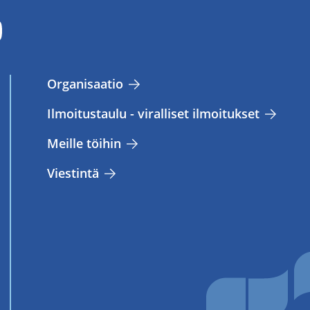
Or­ga­ni­saa­tio
Il­moi­tus­tau­lu - vi­ral­li­set il­moi­tuk­set
Meil­le töi­hin
Vies­tin­tä