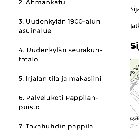
2. Ah­man­ka­tu
Si
3. Uu­den­ky­län 1900-alun
Ja
asui­na­lue
Si
4. Uu­den­ky­län seu­ra­kun­
ta­ta­lo
5. Ir­ja­lan tila ja ma­ka­sii­ni
6. Pal­ve­lu­ko­ti Pap­pi­lan­
puis­to
7. Ta­ka­huh­din pap­pi­la