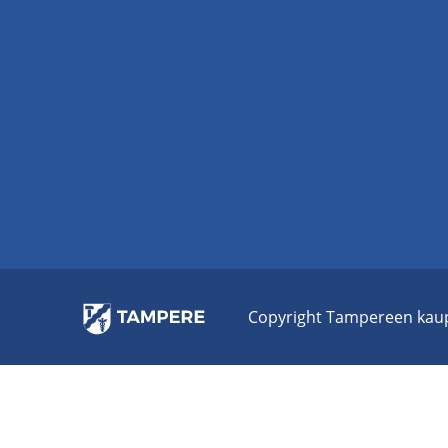
Co­py­right Tam­pe­reen kau­