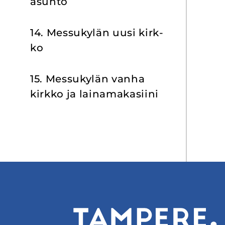
asun­to
14. Mes­su­ky­län uusi kirk­
ko
15. Mes­su­ky­län vanha
kirk­ko ja lai­na­ma­ka­sii­ni