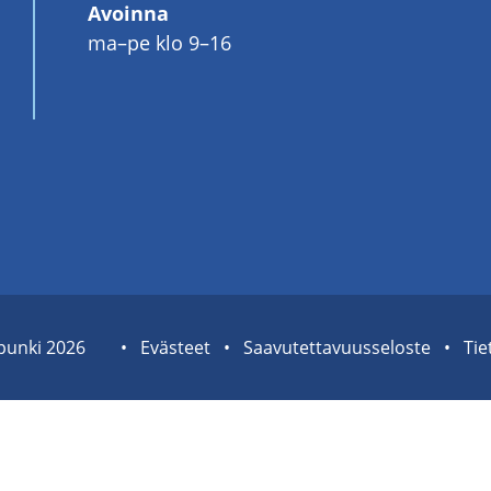
Avoinna
ma–pe klo 9–16
pun­ki 2026
Sivuston
Eväs­teet
Saa­vu­tet­ta­vuus­se­los­te
Tie­
tietolinkit