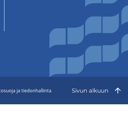
Sivun al­kuun
to­suo­ja ja tie­don­hal­lin­ta