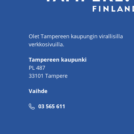
Olet Tampereen kaupungin virallisilla
verkkosivuilla.
Tampereen kaupunki
PL 487
33101 Tampere
Vaihde
Puhelinnumero
03 565 611