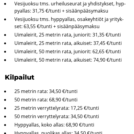
Ve­si­juok­su tms. ur­hei­luseu­rat ja yh­dis­tyk­set, hyp­
py­al­las: 31,75 €/tunti + si­sään­pää­sy­mak­su
Ve­si­juok­su tms. hyp­py­al­las, osa­keyh­tiöt ja yri­tyk­
set: 63,55 €/tunti + si­sään­pää­sy­mak­su
Ui­ma­lei­rit, 25 met­rin rata, ju­nio­rit: 31,35 €/tunti
Ui­ma­lei­rit, 25 met­rin rata, ai­kui­set: 37,45 €/tunti
Ui­ma­lei­rit, 50 met­rin rata, ju­nio­rit: 62,65 €/tunti
Ui­ma­lei­rit, 50 met­rin rata, ai­kui­set: 74,90 €/tunti
Kil­pai­lut
25 met­rin rata: 34,50 €/tunti
50 met­rin rata: 68,90 €/tunti
25 met­rin ver­ryt­te­ly­ra­ta: 17,25 €/tunti
50 met­rin ver­ryt­te­ly­ra­ta: 34,50 €/tunti
Hyp­py­al­las, koko allas: 68,90 €/tunti
Hyp­py­al­las, puo­li­kas allas: 34,50 €/tunti