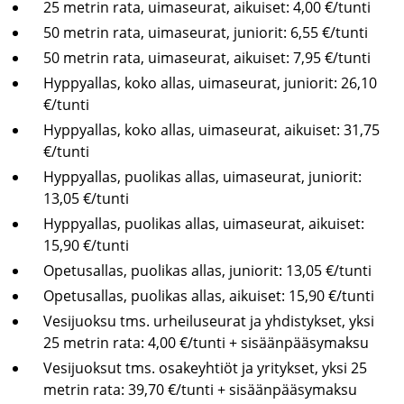
25 met­rin rata, ui­ma­seu­rat, ai­kui­set: 4,00 €/tunti
50 met­rin rata, ui­ma­seu­rat, ju­nio­rit: 6,55 €/tunti
50 met­rin rata, ui­ma­seu­rat, ai­kui­set: 7,95 €/tunti
Hyp­py­al­las, koko allas, ui­ma­seu­rat, ju­nio­rit: 26,10
€/tunti
Hyp­py­al­las, koko allas, ui­ma­seu­rat, ai­kui­set: 31,75
€/tunti
Hyp­py­al­las, puo­li­kas allas, ui­ma­seu­rat, ju­nio­rit:
13,05 €/tunti
Hyp­py­al­las, puo­li­kas allas, ui­ma­seu­rat, ai­kui­set:
15,90 €/tunti
Ope­tusal­las, puo­li­kas allas, ju­nio­rit: 13,05 €/tunti
Ope­tusal­las, puo­li­kas allas, ai­kui­set: 15,90 €/tunti
Ve­si­juok­su tms. ur­hei­luseu­rat ja yh­dis­tyk­set, yksi
25 met­rin rata: 4,00 €/tunti + si­sään­pää­sy­mak­su
Ve­si­juok­sut tms. osa­keyh­tiöt ja yri­tyk­set, yksi 25
met­rin rata: 39,70 €/tunti + si­sään­pää­sy­mak­su