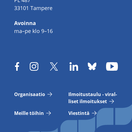
PL 487
33101 Tampere
Avoinna
ma–pe klo 9–16
Or­ga­ni­saa­tio
Il­moi­tus­tau­lu - vi­ral­
li­set il­moi­tuk­set
Meil­le töi­hin
Vies­tin­tä