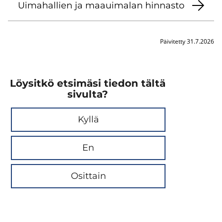
Ui­ma­hal­lien ja maa­ui­ma­lan hin­nas­to
Päivitetty 31.7.2026
Löysitkö etsimäsi tiedon tältä
sivulta?
Kyllä
En
Osittain