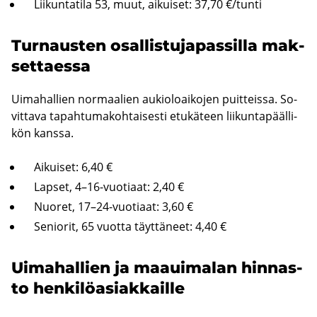
Lii­kun­ta­ti­la 53, muut, ai­kui­set: 37,70 €/tunti
Tur­naus­ten osal­lis­tu­ja­pas­sil­la mak­
set­taes­sa
Ui­ma­hal­lien nor­maa­lien au­kio­loai­ko­jen puit­teis­sa. So­
vit­ta­va ta­pah­tu­ma­koh­tai­ses­ti etu­kä­teen lii­kun­ta­pääl­li­
kön kans­sa.
Ai­kui­set: 6,40 €
Lap­set, 4–16-​vuotiaat: 2,40 €
Nuo­ret, 17–24-​vuotiaat: 3,60 €
Se­nio­rit, 65 vuot­ta täyt­tä­neet: 4,40 €
Ui­ma­hal­lien ja maa­ui­ma­lan hin­nas­
to hen­ki­lö­asiak­kail­le