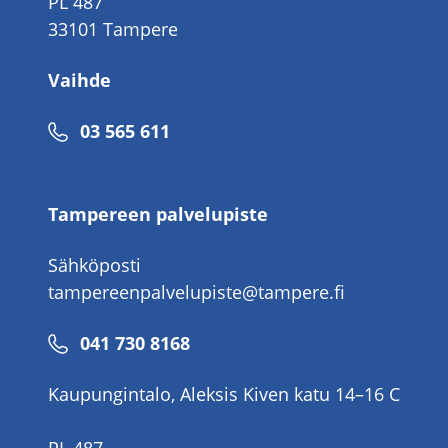
PL 487
33101 Tampere
Vaihde
Puhelinnumero
03 565 611
Tampereen palvelupiste
Sähköposti
tampereenpalvelupiste@tampere.fi
Puhelinnumero
041 730 8168
Kaupungintalo, Aleksis Kiven katu 14–16 C