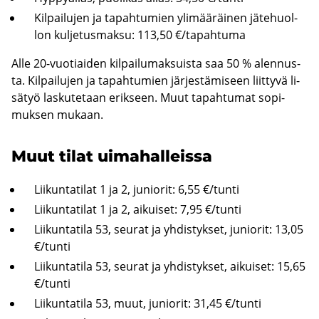
Kil­pai­lu­jen ja ta­pah­tu­mien yli­mää­räi­nen jä­te­huol­
lon kul­je­tus­mak­su: 113,50 €/ta­pah­tu­ma
Alle 20-​vuotiaiden kil­pai­lu­mak­suis­ta saa 50 % alen­nus­
ta. Kil­pai­lu­jen ja ta­pah­tu­mien jär­jes­tä­mi­seen liit­ty­vä li­
sä­työ las­ku­te­taan erik­seen. Muut ta­pah­tu­mat so­pi­
muk­sen mu­kaan.
Muut tilat ui­ma­hal­leis­sa
Lii­kun­ta­ti­lat 1 ja 2, ju­nio­rit: 6,55 €/tunti
Lii­kun­ta­ti­lat 1 ja 2, ai­kui­set: 7,95 €/tunti
Lii­kun­ta­ti­la 53, seu­rat ja yh­dis­tyk­set, ju­nio­rit: 13,05
€/tunti
Lii­kun­ta­ti­la 53, seu­rat ja yh­dis­tyk­set, ai­kui­set: 15,65
€/tunti
Lii­kun­ta­ti­la 53, muut, ju­nio­rit: 31,45 €/tunti