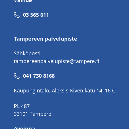
Vaihde
Puhelinnumero
03 565 611
Tampereen palvelupiste
Sähköposti
tampereenpalvelupiste@tampere.fi
Puhelinnumero
041 730 8168
Kaupungintalo, Aleksis Kiven katu 14–16 C
PL 487
33101 Tampere
Avoinna