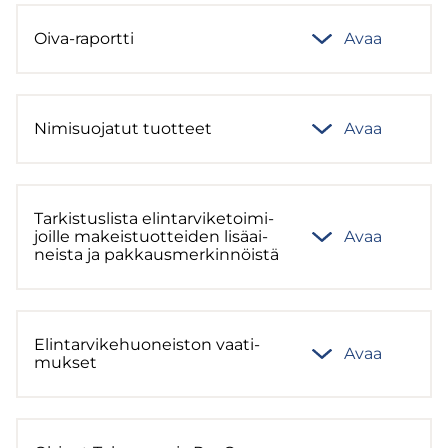
Oiva-​raportti
Avaa
Ni­mi­suo­ja­tut tuot­teet
Avaa
Tar­kis­tus­lis­ta elin­tar­vi­ke­toi­mi­
joil­le ma­keis­tuot­tei­den li­sä­ai­
Avaa
neis­ta ja pak­kaus­mer­kin­nöis­tä
Elin­tar­vi­ke­huo­neis­ton vaa­ti­
Avaa
muk­set