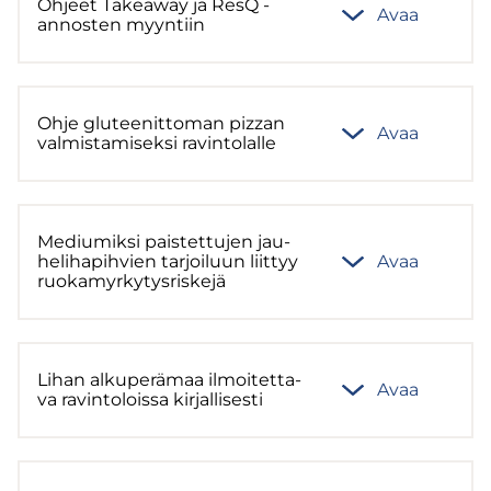
Oh­jeet Takeaway ja ResQ -​
Avaa
annosten myyn­tiin
Ohje glu­tee­nit­to­man pizzan
Avaa
val­mis­ta­mi­sek­si ra­vin­to­lal­le
Me­diu­mik­si pais­tet­tu­jen jau­
he­li­ha­pih­vien tar­joi­luun liit­tyy
Avaa
ruo­ka­myr­ky­tys­ris­ke­jä
Lihan al­ku­pe­rä­maa il­moi­tet­ta­
Avaa
va ra­vin­to­lois­sa kir­jal­li­ses­ti