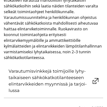
etukäteen varautua mahdollisiin lyhytaikaisiin
sähkökatkoihin sekä laatia näiden tilanteiden varalta
selkeät toimintaohjeet henkilökunnalle.
Varautumissuunnitelma ja henkilökunnan ohjeistus
vähentävät sähkökatkoista mahdollisesti aiheutuvaa
haittaa elintarviketoiminnalle. Ruokavirasto on
koonnut toimintaohjeita erityisesti
elintarvikemyymälöille ja ammattikeittiöille
kylmälaitteiden ja elintarvikkeiden lämpötilanhallinnan
varmistamiseksi lyhytaikaisessa, noin 2–3 tunnin
sähkökatkotilanteessa.
Va­rau­tu­mis­vink­ke­jä toi­mi­joil­le ly­hy­
tai­kai­seen säh­kö­kat­ko­ti­lan­tee­seen
elin­tar­vik­kei­den myyn­nis­sä ja tar­joi­
lus­sa