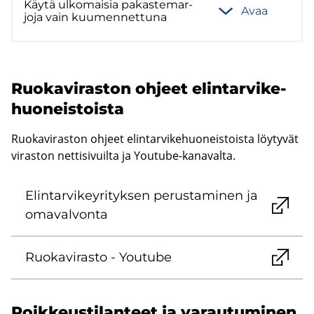
Käytä ul­ko­mai­sia pa­kas­te­mar­
Avaa
jo­ja vain kuu­men­net­tu­na
Ruo­ka­vi­ras­ton oh­jeet elin­tar­vi­ke­
huo­neis­tois­ta
Ruokaviraston ohjeet elintarvikehuoneistoista löytyvät
viraston nettisivuilta ja Youtube-kanavalta.
Elin­tar­vi­key­ri­tyk­sen pe­rus­ta­mi­nen ja
oma­val­von­ta
Ruo­ka­vi­ras­to - You­tu­be
Poik­keus­ti­lan­teet ja va­rau­tu­mi­nen