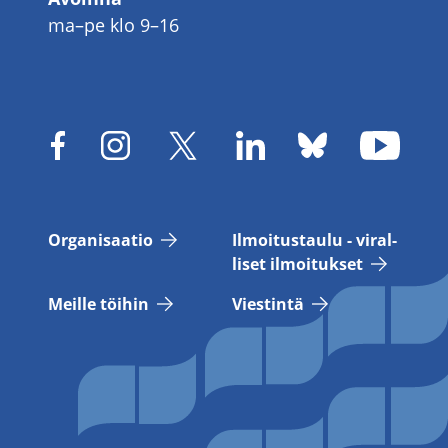
ma–pe klo 9–16
Or­ga­ni­saa­tio
Il­moi­tus­tau­lu - vi­ral­
li­set il­moi­tuk­set
Meil­le töi­hin
Vies­tin­tä