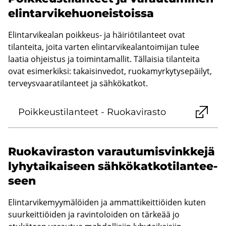
elin­tar­vi­ke­huo­neis­tois­sa
Elintarvikealan poikkeus- ja häiriötilanteet ovat
tilanteita, joita varten elintarvikealantoimijan tulee
laatia ohjeistus ja toimintamallit. Tällaisia tilanteita
ovat esimerkiksi: takaisinvedot, ruokamyrkytysepäilyt,
terveysvaaratilanteet ja sähkökatkot.
Poik­keus­ti­lan­teet - Ruo­ka­vi­ras­to
Ruo­ka­vi­ras­ton va­rau­tu­mis­vink­ke­jä
ly­hy­tai­kai­seen säh­kö­kat­ko­ti­lan­tee­
seen
Elintarvikemyymälöiden ja ammattikeittiöiden kuten
suurkeittiöiden ja ravintoloiden on tärkeää jo