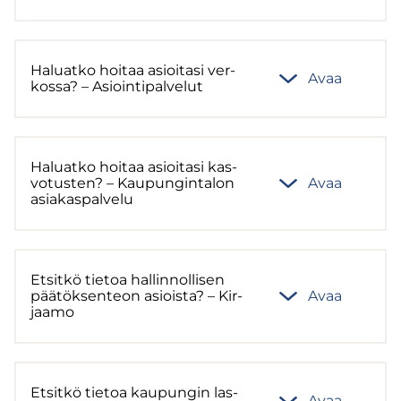
Ha­luat­ko hoi­taa asioi­ta­si ver­
Avaa
kos­sa? – Asioin­ti­pal­ve­lut
Ha­luat­ko hoi­taa asioi­ta­si kas­
vo­tus­ten? – Kau­pun­gin­ta­lon
Avaa
asia­kas­pal­ve­lu
Et­sit­kö tie­toa hal­lin­nol­li­sen
pää­tök­sen­teon asiois­ta? – Kir­
Avaa
jaa­mo
Et­sit­kö tie­toa kau­pun­gin las­
Avaa