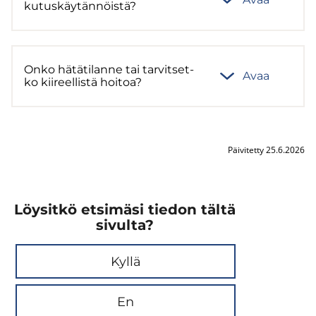
ku­tus­käy­tän­nöis­tä?
Onko hä­tä­ti­lan­ne tai tar­vit­set­
Avaa
ko kii­reel­lis­tä hoi­toa?
Päivitetty 25.6.2026
Löysitkö etsimäsi tiedon tältä
sivulta?
Kyllä
En