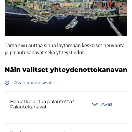
Tämä sivu aut­taa sinua löy­tä­mään kes­kei­set neuvonta-​
ja pa­lau­te­ka­na­vat sekä yh­teys­tie­dot.
Näin va­lit­set yh­tey­den­ot­to­ka­na­van
Avaa kaik­ki si­säl­löt
Ha­luat­ko antaa pa­lau­tet­ta? –
Avaa
Pa­lau­te­ka­na­vat