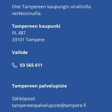
Olet Tampereen kaupungin virallisilla
verkkosivuilla.
Tampereen kaupunki
PL 487
33101 Tampere
Vaihde
Puhelinnumero
03 565 611
Tampereen palvelupiste
Sähköposti
tampereenpalvelupiste@tampere.fi