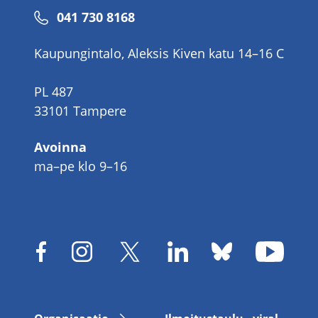
Puhelinnumero
041 730 8168
Kaupungintalo, Aleksis Kiven katu 14–16 C
PL 487
33101 Tampere
Avoinna
ma–pe klo 9–16