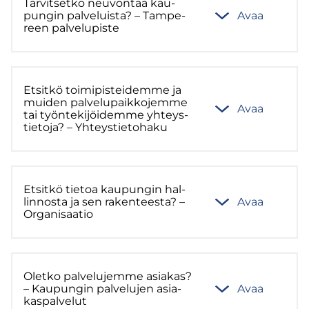
Tar­vit­set­ko neu­von­taa kau­
pun­gin pal­ve­luis­ta? – Tam­pe­
Avaa
reen pal­ve­lu­pis­te
Et­sit­kö toi­mi­pis­tei­dem­me ja
mui­den pal­ve­lu­paik­ko­jem­me
Avaa
tai työn­te­ki­jöi­dem­me yh­teys­
tie­to­ja? – Yh­teys­tie­to­ha­ku
Et­sit­kö tie­toa kau­pun­gin hal­
lin­nos­ta ja sen ra­ken­tees­ta? –
Avaa
Or­ga­ni­saa­tio
Olet­ko pal­ve­lu­jem­me asia­kas?
– Kau­pun­gin pal­ve­lu­jen asia­
Avaa
kas­pal­ve­lut