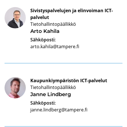
Sivistyspalvelujen ja elinvoiman ICT-
palvelut
Tietohallintopäällikkö
Arto Ka­hi­la
Sähköposti:
arto.kahila@tampere.fi
Kaupunkiympäristön ICT-palvelut
Tietohallintopäällikkö
Janne Lind­berg
Sähköposti:
janne.lindberg@tampere.fi