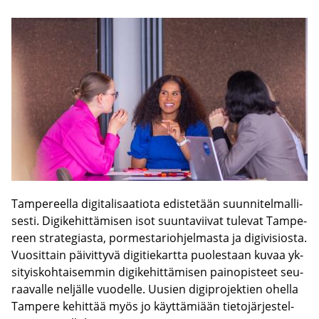
Tam­pe­reel­la di­gi­ta­li­saa­tio­ta edis­te­tään suun­ni­tel­mal­li­
ses­ti. Di­gi­ke­hit­tä­mi­sen isot suun­ta­vii­vat tu­le­vat Tam­pe­
reen stra­te­gias­ta, por­mes­ta­rioh­jel­mas­ta ja di­gi­vi­sios­ta.
Vuo­sit­tain päi­vit­ty­vä di­gi­tie­kart­ta puo­les­taan kuvaa yk­
si­tyis­koh­tai­sem­min di­gi­ke­hit­tä­mi­sen pain­opis­teet seu­
raa­val­le nel­jäl­le vuo­del­le. Uusien di­gi­pro­jek­tien ohel­la
Tam­pe­re ke­hit­tää myös jo käyt­tä­mi­ään tie­to­jär­jes­tel­