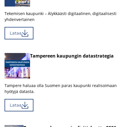
Tekemisen kaupunki – Älykkäästi digitaalinen, digitaalisesti
yhdenvertainen
Lataa
Tam­pe­reen kau­pun­gin da­ta­stra­te­gia
Tampere haluaa olla Suomen paras kaupunki realisoimaan
hyötyjä datasta.
Lataa