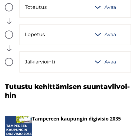
To­teu­tus
Avaa
Vaiheen
tila:
Tulossa
Lo­pe­tus
Avaa
Vaiheen
tila:
Tulossa
Jäl­kiar­vioin­ti
Avaa
Vaiheen
tila:
Tulossa
Tu­tus­tu ke­hit­tä­mi­sen suun­ta­vii­voi­
hin
Tam­pe­reen kau­pun­gin di­gi­vi­sio 2035