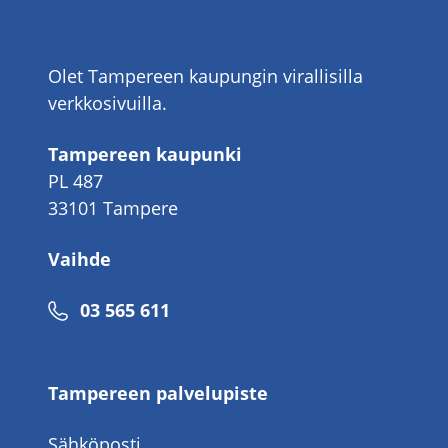
Olet Tampereen kaupungin virallisilla
verkkosivuilla.
Tampereen kaupunki
PL 487
33101 Tampere
Vaihde
Puhelinnumero
03 565 611
Tampereen palvelupiste
Sähköposti