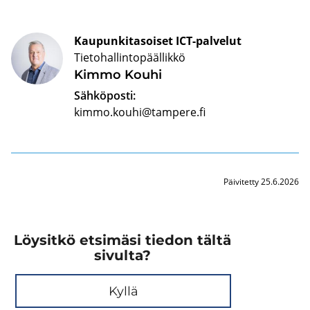
Kaupunkitasoiset ICT-palvelut
Tietohallintopäällikkö
Kimmo Kouhi
Sähköposti:
kimmo.kouhi@tampere.fi
Päivitetty 25.6.2026
Löysitkö etsimäsi tiedon tältä
sivulta?
Kyllä