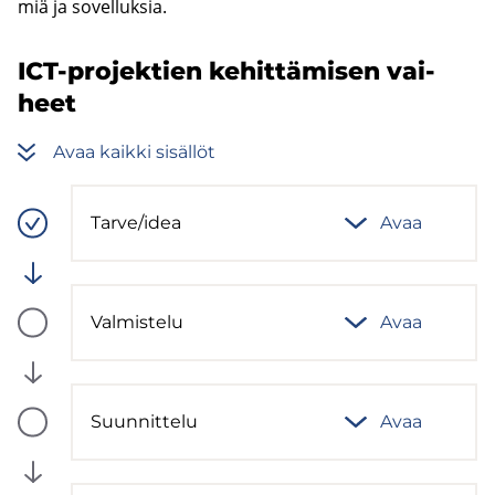
miä ja so­vel­luk­sia.
ICT-​projektien ke­hit­tä­mi­sen vai­
heet
Avaa kaik­ki si­säl­löt
Tarve/idea
Avaa
Vaiheen
tila:
Valmis
Val­mis­te­lu
Avaa
Vaiheen
tila:
Tulossa
Suun­nit­te­lu
Avaa
Vaiheen
tila:
Tulossa