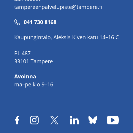
tampereenpalvelupiste@tampere.fi
Puhelinnumero
041 730 8168
Kaupungintalo, Aleksis Kiven katu 14–16 C
PL 487
33101 Tampere
Avoinna
ma–pe klo 9–16