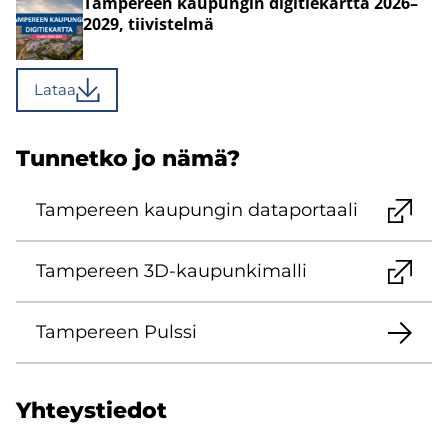
Tam­pe­reen kau­pun­gin di­gi­tie­kart­ta 2026–
2029, tii­vis­tel­mä
Lataa
Tun­net­ko jo nämä?
Tam­pe­reen kau­pun­gin da­ta­por­taa­li
Tam­pe­reen 3D-​kaupunkimalli
Tam­pe­reen Puls­si
Yh­teys­tie­dot