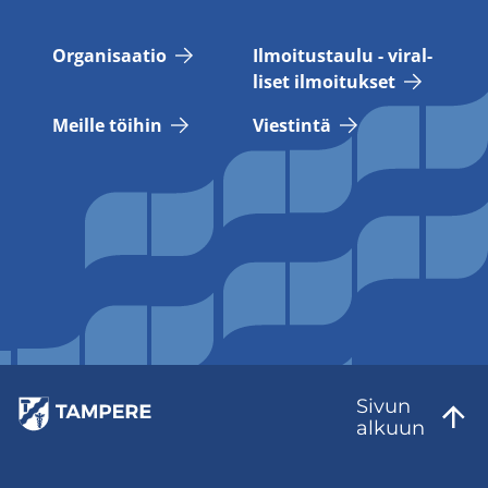
Or­ga­ni­saa­tio
Il­moi­tus­tau­lu - vi­ral­
li­set il­moi­tuk­set
Meil­le töi­hin
Vies­tin­tä
Sivun
al­kuun