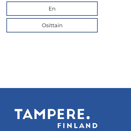
En
Osittain