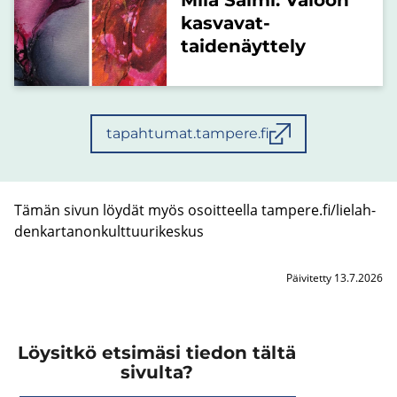
kasvavat-
taidenäyttely
tapahtumat.tampere.fi
Tämän sivun löy­dät myös osoit­teel­la tam­pe­re.fi/lie­lah­
den­kar­ta­non­kult­tuu­ri­kes­kus
Päivitetty 13.7.2026
Löysitkö etsimäsi tiedon tältä
sivulta?