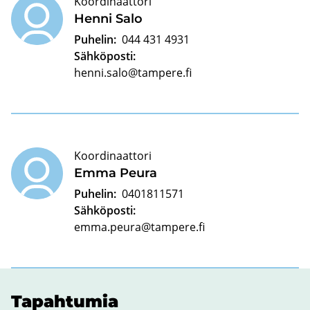
Koordinaattori
Henni Salo
Puhelin:
044 431 4931
Sähköposti:
henni.salo@tampere.fi
Koordinaattori
Emma Peura
Puhelin:
0401811571
Sähköposti:
emma.peura@tampere.fi
Ta­pah­tu­mia