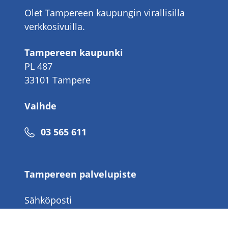
Olet Tampereen kaupungin virallisilla
verkkosivuilla.
Tampereen kaupunki
PL 487
33101 Tampere
Vaihde
Puhelinnumero
03 565 611
Tampereen palvelupiste
Sähköposti
tampereenpalvelupiste@tampere.fi