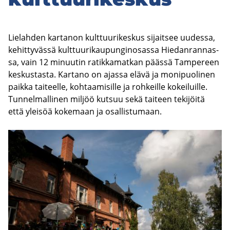
Lie­lah­den kar­ta­non kult­tuu­ri­kes­kus si­jait­see uu­des­sa,
ke­hit­ty­väs­sä kult­tuu­ri­kau­pun­gin­osas­sa Hie­dan­ran­nas­
sa, vain 12 mi­nuu­tin ra­tik­ka­mat­kan pääs­sä Tam­pe­reen
kes­kus­tas­ta. Kar­ta­no on ajas­sa elävä ja mo­ni­puo­li­nen
paik­ka tai­teel­le, koh­taa­mi­sil­le ja roh­keil­le ko­kei­luil­le.
Tun­nel­mal­li­nen mil­jöö kut­suu sekä tai­teen te­ki­jöi­tä
että ylei­söä ko­ke­maan ja osal­lis­tu­maan.