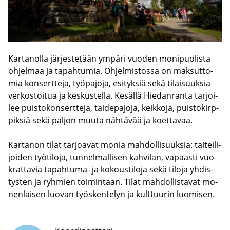
Kar­ta­nol­la jär­jes­te­tään ym­pä­ri vuo­den mo­ni­puo­lis­ta
oh­jel­maa ja ta­pah­tu­mia. Oh­jel­mis­tos­sa on mak­sut­to­
mia kon­sert­te­ja, työ­pa­jo­ja, esi­tyk­siä sekä ti­lai­suuk­sia
ver­kos­toi­tua ja kes­kus­tel­la. Ke­säl­lä Hie­dan­ran­ta tar­joi­
lee puis­to­kon­sert­te­ja, tai­de­pa­jo­ja, keik­ko­ja, puis­to­kirp­
pik­siä sekä pal­jon muuta näh­tä­vää ja koet­ta­vaa.
Kar­ta­non tilat tar­joa­vat monia mah­dol­li­suuk­sia: tai­tei­li­
joi­den työ­ti­lo­ja, tun­nel­mal­li­sen kah­vi­lan, va­paas­ti vuo­
krat­ta­via tapahtuma-​ ja ko­kous­ti­lo­ja sekä ti­lo­ja yh­dis­
tys­ten ja ryh­mien toi­min­taan. Tilat mah­dol­lis­ta­vat mo­
nen­lai­sen luo­van työs­ken­te­lyn ja kult­tuu­rin luo­mi­sen.