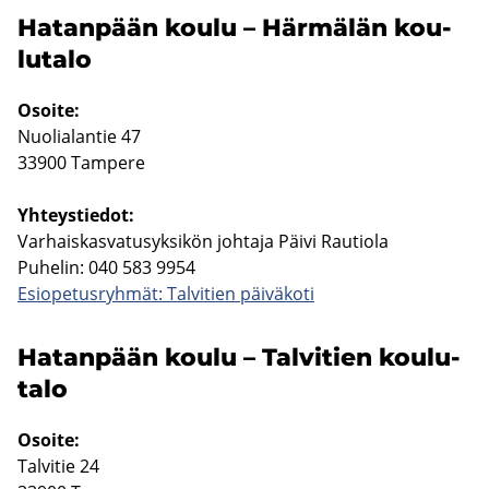
Ha­tan­pään koulu – Här­mä­län kou­
lu­ta­lo
Osoi­te:
Nuo­lia­lan­tie 47
33900 Tam­pe­re
Yh­teys­tie­dot:
Var­hais­kas­va­tusyk­si­kön joh­ta­ja Päivi Rau­tio­la
Pu­he­lin: 040 583 9954
Esio­pe­tus­ryh­mät: Tal­vi­tien päi­vä­ko­ti
Ha­tan­pään koulu – Tal­vi­tien kou­lu­
ta­lo
Osoi­te:
Tal­vi­tie 24