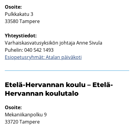
Osoi­te:
Pulk­ka­ka­tu 3
33580 Tam­pe­re
Yh­teys­tie­dot:
Var­hais­kas­va­tusyk­si­kön joh­ta­ja Anne Si­vu­la
Pu­he­lin: 040 542 1493
Esio­pe­tus­ryh­mät: Ata­lan päi­vä­ko­ti
Etelä-​Hervannan koulu – Etelä-​
Hervannan kou­lu­ta­lo
Osoi­te:
Me­ka­nii­kan­pol­ku 9
33720 Tam­pe­re