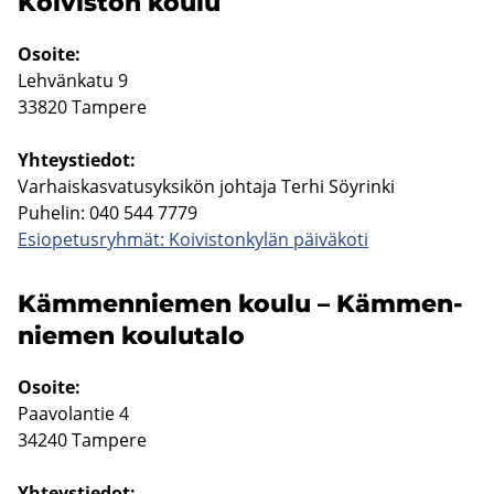
Koi­vis­ton koulu
Osoi­te:
Leh­vän­ka­tu 9
33820 Tam­pe­re
Yh­teys­tie­dot:
Var­hais­kas­va­tusyk­si­kön joh­ta­ja Terhi Söy­rin­ki
Pu­he­lin: 040 544 7779
Esio­pe­tus­ryh­mät: Koi­vis­ton­ky­län päi­vä­ko­ti
Käm­men­nie­men koulu – Käm­men­
nie­men kou­lu­ta­lo
Osoi­te:
Paa­vo­lan­tie 4
34240 Tam­pe­re
Yh­teys­tie­dot: