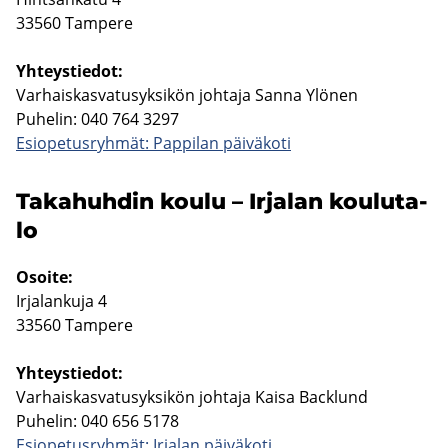
33560 Tam­pe­re
Yh­teys­tie­dot:
Var­hais­kas­va­tusyk­si­kön joh­ta­ja Sanna Ylö­nen
Pu­he­lin: 040 764 3297
Esio­pe­tus­ryh­mät: Pap­pi­lan päi­vä­ko­ti
Ta­ka­huh­din koulu – Ir­ja­lan kou­lu­ta­
lo
Osoi­te:
Ir­ja­lan­ku­ja 4
33560 Tam­pe­re
Yh­teys­tie­dot:
Var­hais­kas­va­tusyk­si­kön joh­ta­ja Kaisa Backlund
Pu­he­lin: 040 656 5178
Esio­pe­tus­ryh­mät: Ir­ja­lan päi­vä­ko­ti