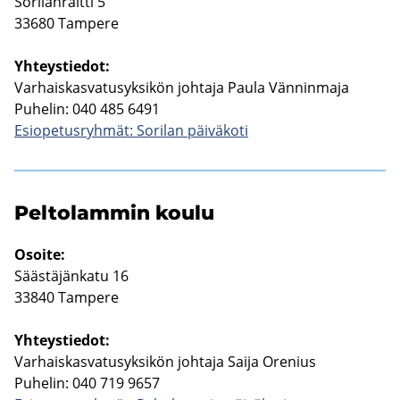
So­ri­lan­rait­ti 5
33680 Tam­pe­re
Yh­teys­tie­dot:
Var­hais­kas­va­tusyk­si­kön joh­ta­ja Paula Vän­nin­ma­ja
Pu­he­lin: 040 485 6491
Esio­pe­tus­ryh­mät: So­ri­lan päi­vä­ko­ti
Pel­to­lam­min koulu
Osoi­te:
Sääs­tä­jän­ka­tu 16
33840 Tam­pe­re
Yh­teys­tie­dot:
Var­hais­kas­va­tusyk­si­kön joh­ta­ja Saija Ore­nius
Pu­he­lin: 040 719 9657