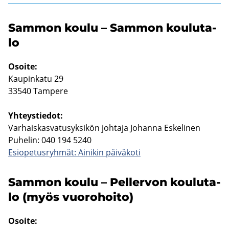
Sam­mon koulu – Sam­mon kou­lu­ta­
lo
Osoi­te:
Kau­pin­ka­tu 29
33540 Tam­pe­re
Yh­teys­tie­dot:
Var­hais­kas­va­tusyk­si­kön joh­ta­ja Jo­han­na Es­ke­li­nen
Pu­he­lin: 040 194 5240
Esio­pe­tus­ryh­mät: Ai­ni­kin päi­vä­ko­ti
Sam­mon koulu – Pel­ler­von kou­lu­ta­
lo (myös vuo­ro­hoi­to)
Osoi­te: