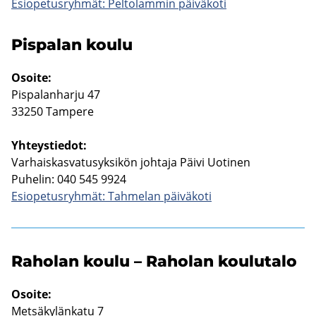
Esio­pe­tus­ryh­mät: Pel­to­lam­min päi­vä­ko­ti
Pis­pa­lan koulu
Osoi­te:
Pis­pa­lan­har­ju 47
33250 Tam­pe­re
Yh­teys­tie­dot:
Var­hais­kas­va­tusyk­si­kön joh­ta­ja Päivi Uo­ti­nen
Pu­he­lin: 040 545 9924
Esio­pe­tus­ryh­mät: Tah­me­lan päi­vä­ko­ti
Ra­ho­lan koulu – Ra­ho­lan kou­lu­ta­lo
Osoi­te:
Met­sä­ky­län­ka­tu 7