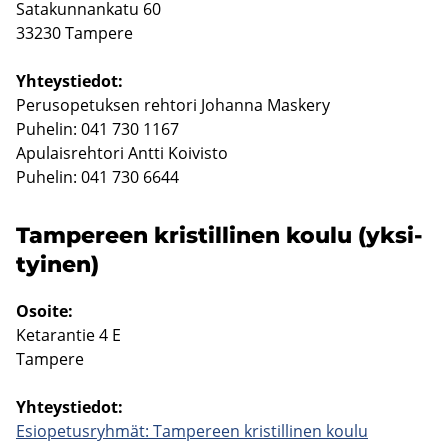
Sa­ta­kun­nan­ka­tu 60
33230 Tam­pe­re
Yh­teys­tie­dot:
Pe­rus­o­pe­tuk­sen reh­to­ri Jo­han­na Mas­ke­ry
Pu­he­lin: 041 730 1167
Apu­lais­reh­to­ri Antti Koi­vis­to
Pu­he­lin: 041 730 6644
Tam­pe­reen kris­til­li­nen koulu (yk­si­
tyi­nen)
Osoi­te:
Ke­ta­ran­tie 4 E
Tam­pe­re
Yh­teys­tie­dot:
Esio­pe­tus­ryh­mät: Tam­pe­reen kris­til­li­nen koulu