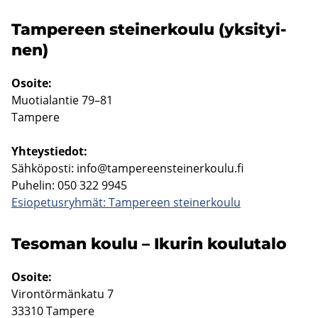
Tam­pe­reen stei­ner­kou­lu (yk­si­tyi­
nen)
Osoi­te:
Muo­tia­lan­tie 79–81
Tam­pe­re
Yh­teys­tie­dot:
Säh­kö­pos­ti:
info@tam­pe­reens­tei­ner­kou­lu.fi
Pu­he­lin: 050 322 9945
Esio­pe­tus­ryh­mät: Tam­pe­reen stei­ner­kou­lu
Te­so­man koulu – Iku­rin kou­lu­ta­lo
Osoi­te:
Vi­ron­tör­män­ka­tu 7
33310 Tam­pe­re