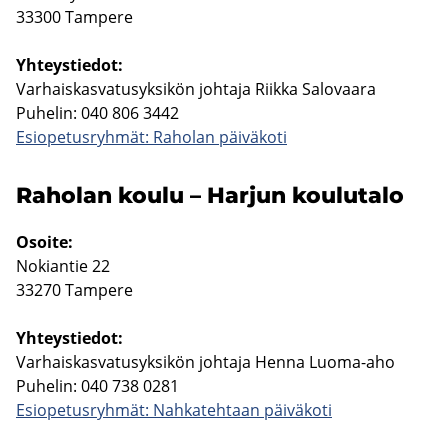
33300 Tam­pe­re
Yh­teys­tie­dot:
Var­hais­kas­va­tusyk­si­kön joh­ta­ja Riik­ka Sa­lo­vaa­ra
Pu­he­lin: 040 806 3442
Esio­pe­tus­ryh­mät: Ra­ho­lan päi­vä­ko­ti
Ra­ho­lan koulu – Har­jun kou­lu­ta­lo
Osoi­te:
No­kian­tie 22
33270 Tam­pe­re
Yh­teys­tie­dot:
Var­hais­kas­va­tusyk­si­kön joh­ta­ja Henna Luoma-​aho
Pu­he­lin: 040 738 0281
Esio­pe­tus­ryh­mät: Nah­ka­teh­taan päi­vä­ko­ti