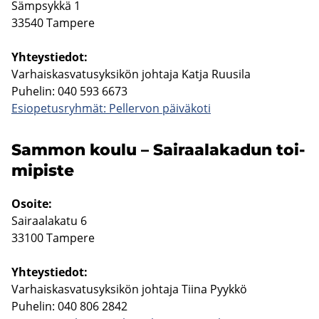
Sämp­syk­kä 1
33540 Tam­pe­re
Yh­teys­tie­dot:
Var­hais­kas­va­tusyk­si­kön joh­ta­ja Katja Ruusi­la
Pu­he­lin: 040 593 6673
Esio­pe­tus­ryh­mät: Pel­ler­von päi­vä­ko­ti
Sam­mon koulu – Sai­raa­la­ka­dun toi­
mi­pis­te
Osoi­te:
Sai­raa­la­ka­tu 6
33100 Tam­pe­re
Yh­teys­tie­dot:
Var­hais­kas­va­tusyk­si­kön joh­ta­ja Tiina Pyyk­kö
Pu­he­lin: 040 806 2842