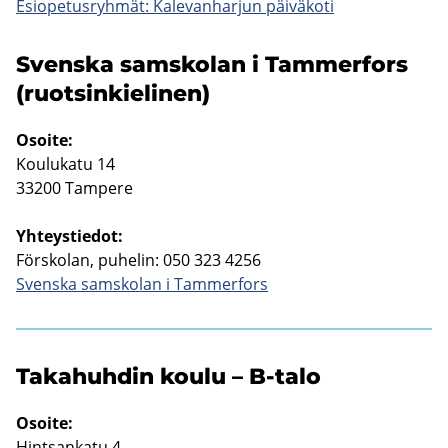
Esio­pe­tus­ryh­mät: Ka­le­van­har­jun päi­vä­ko­ti
Svens­ka sams­ko­lan i Tam­mer­fors
(ruot­sin­kie­li­nen)
Osoi­te:
Kou­lu­ka­tu 14
33200 Tam­pe­re
Yh­teys­tie­dot:
Förs­ko­lan, pu­he­lin: 050 323 4256
Svens­ka sams­ko­lan i Tam­mer­fors
Ta­ka­huh­din koulu – B-​talo
Osoi­te:
Hint­san­ka­tu 4