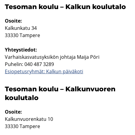
Te­so­man koulu – Kal­kun kou­lu­ta­lo
Osoi­te:
Kal­kun­ka­tu 34
33330 Tam­pe­re
Yh­teys­tie­dot:
Var­hais­kas­va­tusyk­si­kön joh­ta­ja Maija Pöri
Pu­he­lin: 040 487 3289
Esio­pe­tus­ryh­mät: Kal­kun päi­vä­ko­ti
Te­so­man koulu – Kal­kun­vuo­ren
kou­lu­ta­lo
Osoi­te:
Kal­kun­vuo­ren­ka­tu 10
33330 Tam­pe­re