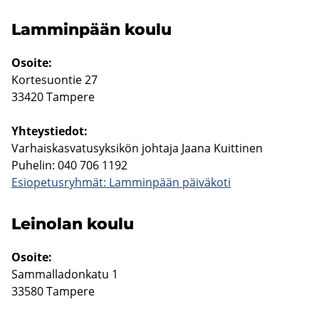
Lam­min­pään koulu
Osoi­te:
Kor­te­suon­tie 27
33420 Tam­pe­re
Yh­teys­tie­dot:
Var­hais­kas­va­tusyk­si­kön joh­ta­ja Jaana Kuit­ti­nen
Pu­he­lin: 040 706 1192
Esio­pe­tus­ryh­mät: Lam­min­pään päi­vä­ko­ti
Lei­no­lan koulu
Osoi­te:
Sam­mal­la­don­ka­tu 1
33580 Tam­pe­re