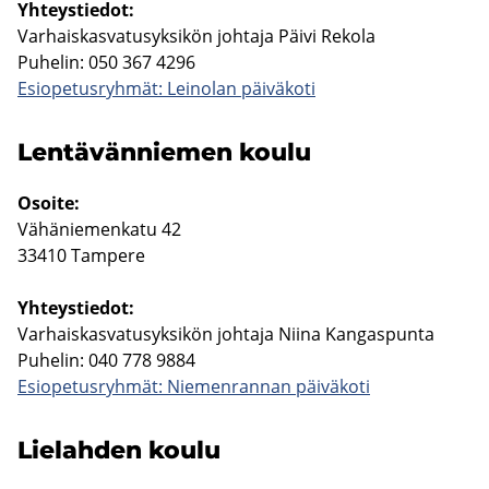
Yh­teys­tie­dot:
Var­hais­kas­va­tusyk­si­kön joh­ta­ja Päivi Re­ko­la
Pu­he­lin: 050 367 4296
Esio­pe­tus­ryh­mät: Lei­no­lan päi­vä­ko­ti
Len­tä­vän­nie­men koulu
Osoi­te:
Vä­hä­nie­men­ka­tu 42
33410 Tam­pe­re
Yh­teys­tie­dot:
Var­hais­kas­va­tusyk­si­kön joh­ta­ja Niina Kan­gas­pun­ta
Pu­he­lin: 040 778 9884
Esio­pe­tus­ryh­mät: Nie­men­ran­nan päi­vä­ko­ti
Lie­lah­den koulu