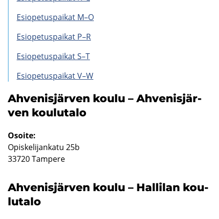
Esio­pe­tus­pai­kat M–O
Esio­pe­tus­pai­kat P–R
Esio­pe­tus­pai­kat S–T
Esio­pe­tus­pai­kat V–W
Ah­ve­nis­jär­ven koulu – Ah­ve­nis­jär­
ven kou­lu­ta­lo
Osoi­te:
Opis­ke­li­jan­ka­tu 25b
33720 Tam­pe­re
Ah­ve­nis­jär­ven koulu – Hal­li­lan kou­
lu­ta­lo