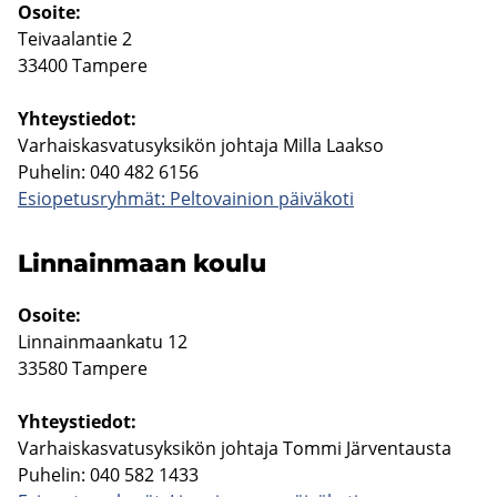
Osoi­te:
Tei­vaa­lan­tie 2
33400 Tam­pe­re
Yh­teys­tie­dot:
Var­hais­kas­va­tusyk­si­kön joh­ta­ja Milla Laak­so
Pu­he­lin: 040 482 6156
Esio­pe­tus­ryh­mät: Pel­to­vai­nion päi­vä­ko­ti
Lin­nain­maan koulu
Osoi­te:
Lin­nain­maan­ka­tu 12
33580 Tam­pe­re
Yh­teys­tie­dot:
Var­hais­kas­va­tusyk­si­kön joh­ta­ja Tommi Jär­ven­taus­ta
Pu­he­lin: 040 582 1433