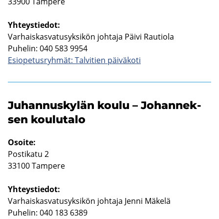
33900 Tam­pe­re
Yh­teys­tie­dot:
Var­hais­kas­va­tusyk­si­kön joh­ta­ja Päivi Rau­tio­la
Pu­he­lin: 040 583 9954
Esio­pe­tus­ryh­mät: Tal­vi­tien päi­vä­ko­ti
Ju­han­nus­ky­län koulu – Jo­han­nek­
sen kou­lu­ta­lo
Osoi­te:
Pos­ti­ka­tu 2
33100 Tam­pe­re
Yh­teys­tie­dot:
Var­hais­kas­va­tusyk­si­kön joh­ta­ja Jenni Mä­ke­lä
Pu­he­lin: 040 183 6389