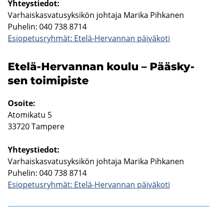
Yh­teys­tie­dot:
Var­hais­kas­va­tusyk­si­kön joh­ta­ja Ma­ri­ka Pih­ka­nen
Pu­he­lin: 040 738 8714
Esio­pe­tus­ryh­mät: Etelä-​Hervannan päi­vä­ko­ti
Etelä-​Hervannan koulu – Pääs­ky­
sen toi­mi­pis­te
Osoi­te:
Ato­mi­ka­tu 5
33720 Tam­pe­re
Yh­teys­tie­dot:
Var­hais­kas­va­tusyk­si­kön joh­ta­ja Ma­ri­ka Pih­ka­nen
Pu­he­lin: 040 738 8714
Esio­pe­tus­ryh­mät: Etelä-​Hervannan päi­vä­ko­ti