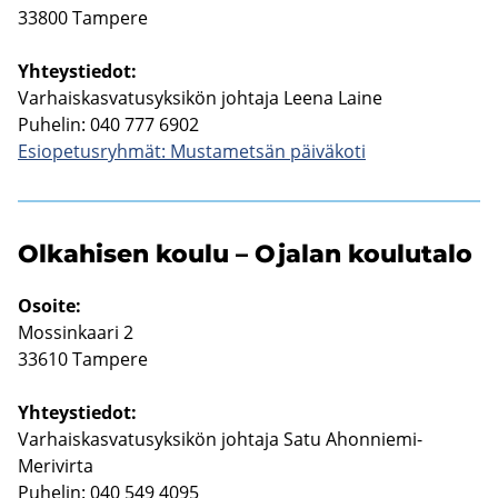
33800 Tam­pe­re
Yh­teys­tie­dot:
Var­hais­kas­va­tusyk­si­kön joh­ta­ja Leena Laine
Pu­he­lin: 040 777 6902
Esio­pe­tus­ryh­mät: Mus­ta­met­sän päi­vä­ko­ti
Ol­ka­hi­sen koulu – Oja­lan kou­lu­ta­lo
Osoi­te:
Mos­sin­kaa­ri 2
33610 Tam­pe­re
Yh­teys­tie­dot:
Var­hais­kas­va­tusyk­si­kön joh­ta­ja Satu Ahonniemi-​
Merivirta
Pu­he­lin: 040 549 4095