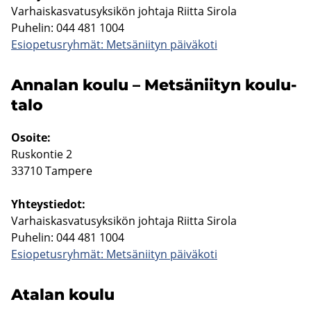
Var­hais­kas­va­tusyk­si­kön joh­ta­ja Riit­ta Si­ro­la
Pu­he­lin: 044 481 1004
Esio­pe­tus­ryh­mät: Met­sä­nii­tyn päi­vä­ko­ti
An­na­lan koulu – Met­sä­nii­tyn kou­lu­
ta­lo
Osoi­te:
Rus­kon­tie 2
33710 Tam­pe­re
Yh­teys­tie­dot:
Var­hais­kas­va­tusyk­si­kön joh­ta­ja Riit­ta Si­ro­la
Pu­he­lin: 044 481 1004
Esio­pe­tus­ryh­mät: Met­sä­nii­tyn päi­vä­ko­ti
Ata­lan koulu