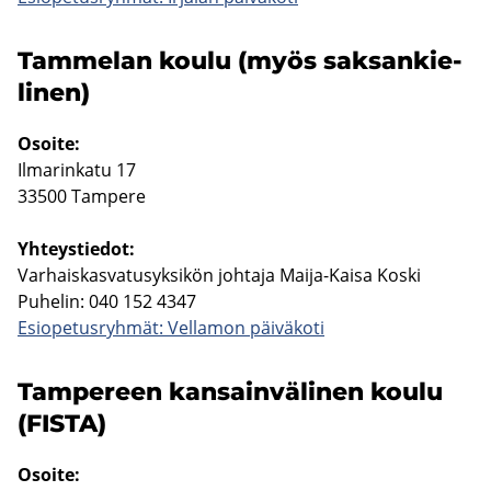
Tam­me­lan koulu (myös sak­san­kie­
li­nen)
Osoi­te:
Il­ma­rin­ka­tu 17
33500 Tam­pe­re
Yh­teys­tie­dot:
Var­hais­kas­va­tusyk­si­kön joh­ta­ja Maija-​Kaisa Koski
Pu­he­lin: 040 152 4347
Esio­pe­tus­ryh­mät: Vel­la­mon päi­vä­ko­ti
Tam­pe­reen kan­sain­vä­li­nen koulu
(FISTA)
Osoi­te: