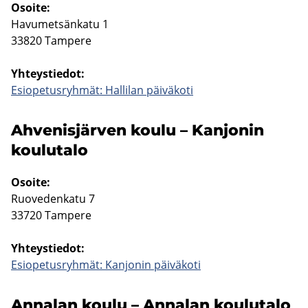
Osoi­te:
Ha­vu­met­sän­ka­tu 1
33820 Tam­pe­re
Yh­teys­tie­dot:
Esio­pe­tus­ryh­mät: Hal­li­lan päi­vä­ko­ti
Ah­ve­nis­jär­ven koulu – Kan­jo­nin
kou­lu­ta­lo
Osoi­te:
Ruo­ve­den­ka­tu 7
33720 Tam­pe­re
Yh­teys­tie­dot:
Esio­pe­tus­ryh­mät: Kan­jo­nin päi­vä­ko­ti
An­na­lan koulu – An­na­lan kou­lu­ta­lo