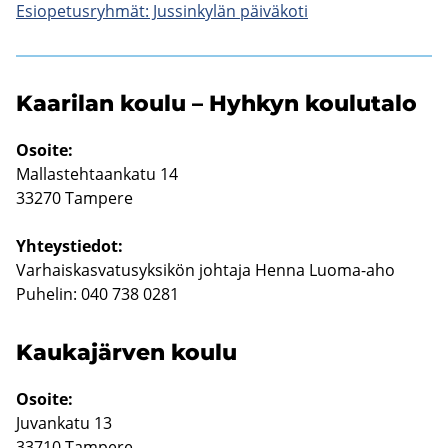
Esio­pe­tus­ryh­mät: Jus­sin­ky­län päi­vä­ko­ti
Kaa­ri­lan koulu – Hyh­kyn kou­lu­ta­lo
Osoi­te:
Mal­las­teh­taan­ka­tu 14
33270 Tam­pe­re
Yh­teys­tie­dot:
Var­hais­kas­va­tusyk­si­kön joh­ta­ja Henna Luoma-​aho
Pu­he­lin: 040 738 0281
Kau­ka­jär­ven koulu
Osoi­te:
Ju­van­ka­tu 13
33710 Tam­pe­re