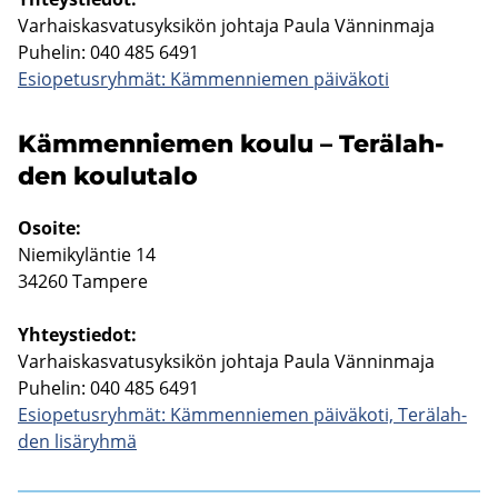
Var­hais­kas­va­tusyk­si­kön joh­ta­ja Paula Vän­nin­ma­ja
Pu­he­lin: 040 485 6491
Esio­pe­tus­ryh­mät: Käm­men­nie­men päi­vä­ko­ti
Käm­men­nie­men koulu – Te­rä­lah­
den kou­lu­ta­lo
Osoi­te:
Nie­mi­ky­län­tie 14
34260 Tam­pe­re
Yh­teys­tie­dot:
Var­hais­kas­va­tusyk­si­kön joh­ta­ja Paula Vän­nin­ma­ja
Pu­he­lin: 040 485 6491
Esio­pe­tus­ryh­mät: Käm­men­nie­men päi­vä­ko­ti, Te­rä­lah­
den li­sä­ryh­mä