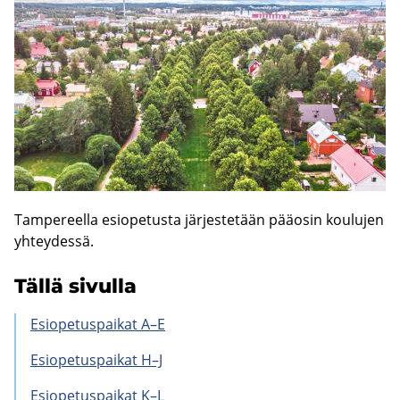
Tam­pe­reel­la esio­pe­tus­ta jär­jes­te­tään pää­osin kou­lu­jen
yh­tey­des­sä.
Tällä si­vul­la
Esio­pe­tus­pai­kat A–E
Esio­pe­tus­pai­kat H–J
Esio­pe­tus­pai­kat K–L