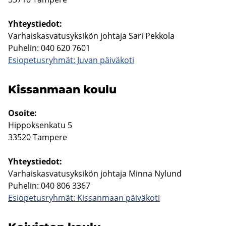
Yh­teys­tie­dot:
Var­hais­kas­va­tusyk­si­kön joh­ta­ja Sari Pek­ko­la
Pu­he­lin: 040 620 7601
Esio­pe­tus­ryh­mät: Juvan päi­vä­ko­ti
Kis­san­maan koulu
Osoi­te:
Hip­pok­sen­ka­tu 5
33520 Tam­pe­re
Yh­teys­tie­dot:
Var­hais­kas­va­tusyk­si­kön joh­ta­ja Minna Ny­lund
Pu­he­lin: 040 806 3367
Esio­pe­tus­ryh­mät: Kis­san­maan päi­vä­ko­ti