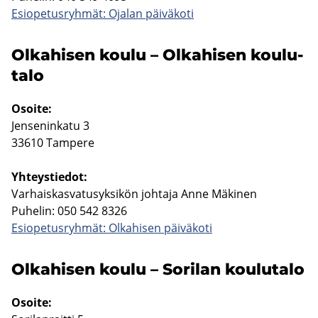
Esio­pe­tus­ryh­mät: Oja­lan päi­vä­ko­ti
Ol­ka­hi­sen koulu – Ol­ka­hi­sen kou­lu­
ta­lo
Osoi­te:
Jen­se­nin­ka­tu 3
33610 Tam­pe­re
Yh­teys­tie­dot:
Var­hais­kas­va­tusyk­si­kön joh­ta­ja Anne Mä­ki­nen
Pu­he­lin: 050 542 8326
Esio­pe­tus­ryh­mät: Ol­ka­hi­sen päi­vä­ko­ti
Ol­ka­hi­sen koulu – So­ri­lan kou­lu­ta­lo
Osoi­te: