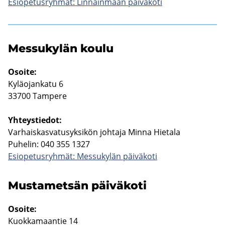
Esio­pe­tus­ryh­mät: Lin­nain­maan päi­vä­ko­ti
Mes­su­ky­län koulu
Osoi­te:
Ky­lä­ojan­ka­tu 6
33700 Tam­pe­re
Yh­teys­tie­dot:
Var­hais­kas­va­tusyk­si­kön joh­ta­ja Minna Hie­ta­la
Pu­he­lin: 040 355 1327
Esio­pe­tus­ryh­mät: Mes­su­ky­län päi­vä­ko­ti
Mus­ta­met­sän päi­vä­ko­ti
Osoi­te:
Kuok­ka­maan­tie 14