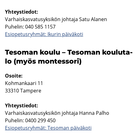
Yh­teys­tie­dot:
Var­hais­kas­va­tusyk­si­kön joh­ta­ja Satu Ala­nen
Pu­he­lin: 040 585 1157
Esio­pe­tus­ryh­mät: Iku­rin päi­vä­ko­ti
Te­so­man koulu – Te­so­man kou­lu­ta­
lo (myös mon­tes­so­ri)
Osoi­te:
Koh­man­kaa­ri 11
33310 Tam­pe­re
Yh­teys­tie­dot:
Var­hais­kas­va­tusyk­si­kön joh­ta­ja Hanna Palho
Pu­he­lin: 0400 299 450
Esio­pe­tus­ryh­mät: Te­so­man päi­vä­ko­ti