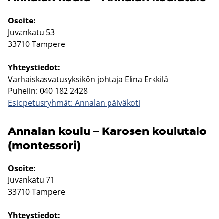
Osoi­te:
Ju­van­ka­tu 53
33710 Tam­pe­re
Yh­teys­tie­dot:
Var­hais­kas­va­tusyk­si­kön joh­ta­ja Elina Erk­ki­lä
Pu­he­lin: 040 182 2428
Esio­pe­tus­ryh­mät: An­na­lan päi­vä­ko­ti
An­na­lan koulu – Ka­ro­sen kou­lu­ta­lo
(mon­tes­so­ri)
Osoi­te:
Ju­van­ka­tu 71
33710 Tam­pe­re
Yh­teys­tie­dot: