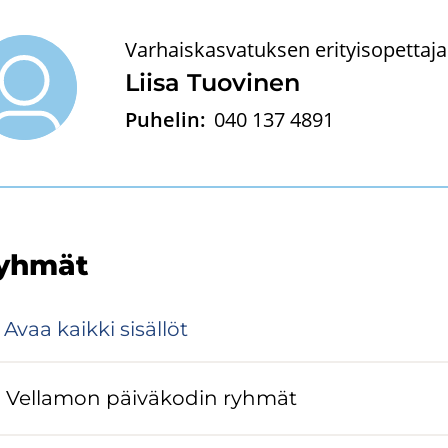
Varhaiskasvatuksen erityisopettaja
Liisa Tuo­vi­nen
Puhelin:
040 137 4891
yh­mät
Avaa kaik­ki si­säl­löt
Vel­la­mon päi­vä­ko­din ryh­mät