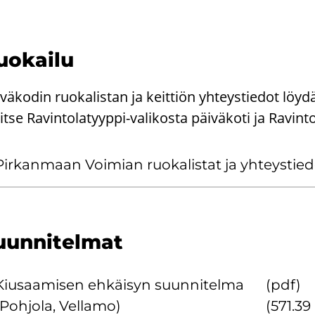
o­kai­lu
iväkodin ruokalistan ja keittiön yhteystiedot lö
itse Ravintolatyyppi-valikosta päiväkoti ja Ravint
Pir­kan­maan Voi­mian ruo­ka­lis­tat ja yh­teys­tie­
un­ni­tel­mat
Kiusaa­mi­sen eh­käi­syn suun­ni­tel­ma
(pdf)
(Poh­jo­la, Vel­la­mo)
(571.39