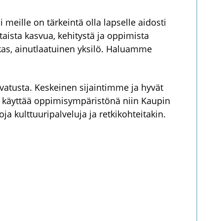
eille on tärkeintä olla lapselle aidosti
aista kasvua, kehitystä ja oppimista
kas, ainutlaatuinen yksilö. Haluamme
asvatusta. Keskeinen sijaintimme ja hyvät
t käyttää oppimisympäristönä niin Kaupin
ja kulttuuripalveluja ja retkikohteitakin.