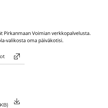
ydät Pirkanmaan Voimian verkkopalvelusta.
ola-valikosta oma päiväkotisi.
dot
 KB)