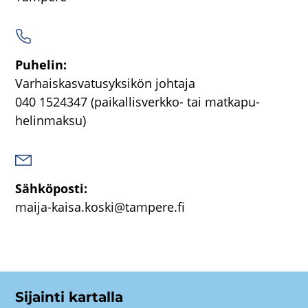
Pu­he­lin:
Var­hais­kas­va­tusyk­si­kön joh­ta­ja
040 1524347
(paikallisverkko-​ tai mat­ka­pu­
he­lin­mak­su)
Säh­kö­pos­ti:
maija-​kaisa.koski@tam­pe­re.fi
Si­jain­ti kar­tal­la