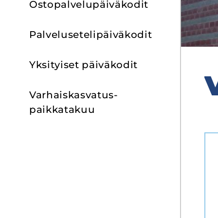
Os­to­pal­ve­lu­päi­vä­ko­dit
Pal­ve­luse­te­li­päi­vä­ko­dit
Yk­si­tyi­set päi­vä­ko­dit
V
Varhaiskasvatus­
paikkatakuu