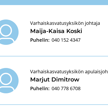
Varhaiskasvatusyksikön johtaja
Maija-​Kaisa Koski
Puhelin:
040 152 4347
Varhaiskasvatusyksikön apulaisjoh
Mar­jut Dimitrow
Puhelin:
040 778 6708