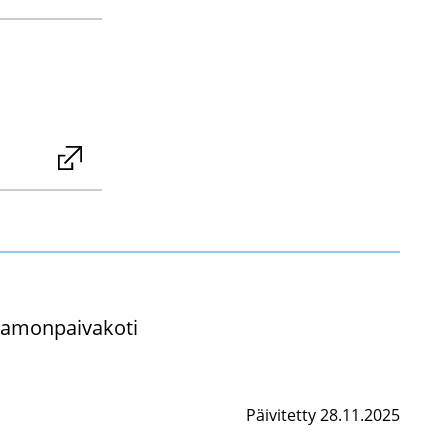
­mon­pai­va­ko­ti
Päivitetty 28.11.2025