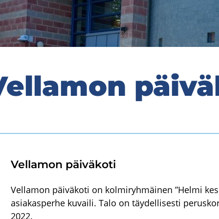
el­la­mon päi­vä­
Vel­la­mon päi­vä­ko­ti
Vellamon päiväkoti on kolmiryhmäinen ”Helmi kes
asiakasperhe kuvaili. Talo on täydellisesti perusko
2022.