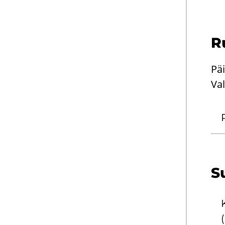
Ru
Pä
Val
Su