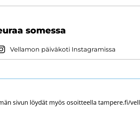
eu­raa so­mes­sa
Vel­la­mon päi­vä­ko­ti Ins­ta­gra­mis­sa
än sivun löy­dät myös osoit­teel­la tam­pe­re.fi/vel­la