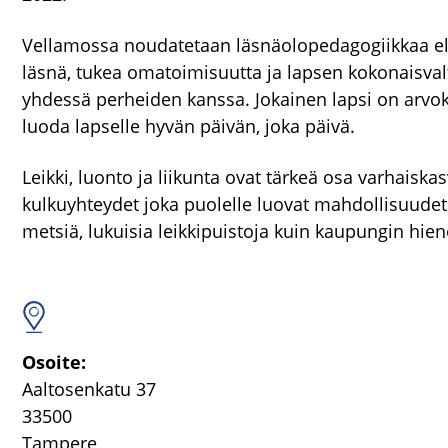
Vellamossa noudatetaan läsnäolopedagogiikkaa eli m
läsnä, tukea omatoimisuutta ja lapsen kokonaisvalt
yhdessä perheiden kanssa. Jokainen lapsi on arvo
luoda lapselle hyvän päivän, joka päivä.
Leikki, luonto ja liikunta ovat tärkeä osa varhaisk
kulkuyhteydet joka puolelle luovat mahdollisuude
metsiä, lukuisia leikkipuistoja kuin kaupungin hieno
Osoi­te:
Aal­to­sen­ka­tu 37
33500
Tam­pe­re