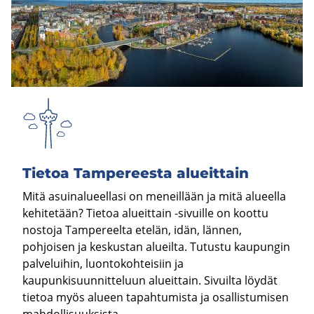
Tie­toa Tam­pe­rees­ta alueit­tain
Mitä asuinalueellasi on meneillään ja mitä alueella
kehitetään? Tietoa alueittain -sivuille on koottu
nostoja Tampereelta etelän, idän, lännen,
pohjoisen ja keskustan alueilta. Tutustu kaupungin
palveluihin, luontokohteisiin ja
kaupunkisuunnitteluun alueittain. Sivuilta löydät
tietoa myös alueen tapahtumista ja osallistumisen
mahdollisuuksista.