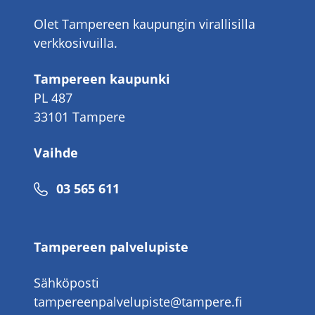
Olet Tampereen kaupungin virallisilla
verkkosivuilla.
Tampereen kaupunki
PL 487
33101 Tampere
Vaihde
Puhelinnumero
03 565 611
Tampereen palvelupiste
Sähköposti
tampereenpalvelupiste@tampere.fi