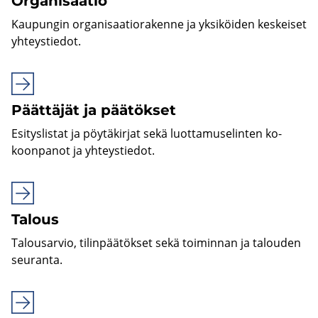
Or­ga­ni­saa­tio
Kau­pun­gin or­ga­ni­saa­tio­ra­ken­ne ja yk­si­köi­den kes­kei­set
yh­teys­tie­dot.
Päät­tä­jät ja pää­tök­set
Esi­tys­lis­tat ja pöy­tä­kir­jat sekä luot­ta­muse­lin­ten ko­
koon­pa­not ja yh­teys­tie­dot.
Ta­lous
Ta­lous­ar­vio, ti­lin­pää­tök­set sekä toi­min­nan ja ta­lou­den
seu­ran­ta.