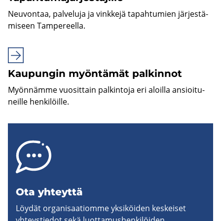
Neu­von­taa, pal­ve­lu­ja ja vink­ke­jä ta­pah­tu­mien jär­jes­tä­
mi­seen Tam­pe­reel­la.
Kau­pun­gin myön­tä­mät pal­kin­not
Myön­näm­me vuo­sit­tain pal­kin­to­ja eri aloil­la an­sioi­tu­
neil­le hen­ki­löil­le.
Ota yh­teyt­tä
Löydät organisaatiomme yksiköiden keskeiset
yhteystiedot sekä luottamushenkilöiden