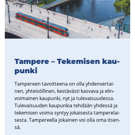
Tam­pe­re – Te­ke­mi­sen kau­
pun­ki
Tam­pe­reen ta­voit­tee­na on olla yh­den­ver­tai­
nen, yh­tei­söl­li­nen, kes­tä­väs­ti kas­va­va ja elin­
voi­mai­nen kau­pun­ki, nyt ja tu­le­vai­suu­des­sa.
Tu­le­vai­suu­den kau­pun­kia teh­dään yh­des­sä ja
te­ke­mi­sen voima syn­tyy jo­kai­ses­ta tam­pe­re­lai­
ses­ta. Tam­pe­reel­la jo­kai­nen voi olla oma it­sen­
sä.