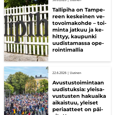
Tal­li­pi­ha on Tam­pe­
reen kes­kei­nen ve­
to­voi­ma­koh­de – toi­
min­ta jat­kuu ja ke­
hit­tyy, kau­pun­ki
uu­dis­ta­mas­sa ope­
roin­ti­mal­lia
22.6.2026
| Uu­ti­nen
Avus­tus­toi­min­taan
uu­dis­tuk­sia: ylei­sa­
vus­tus­ten ha­kuai­ka
ai­kais­tuu, ylei­set
pe­ri­aat­teet on päi­