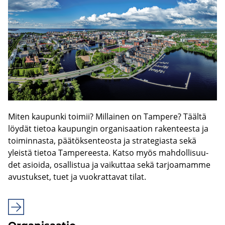
Miten kau­pun­ki toi­mii? Mil­lai­nen on Tam­pe­re? Tääl­tä
löy­dät tie­toa kau­pun­gin or­ga­ni­saa­tion ra­ken­tees­ta ja
toi­min­nas­ta, pää­tök­sen­teos­ta ja stra­te­gias­ta sekä
yleis­tä tie­toa Tam­pe­rees­ta. Katso myös mah­dol­li­suu­
det asioi­da, osal­lis­tua ja vai­kut­taa sekä tar­joa­mam­me
avus­tuk­set, tuet ja vuo­krat­ta­vat tilat.