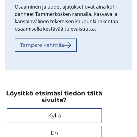
Osaa­mi­nen ja uudet aja­tuk­set ovat aina koh­
dan­neet Tam­mer­kos­ken ran­nal­la. Kas­va­va ja
kan­sain­vä­li­nen te­ke­mi­sen kau­pun­ki ra­ken­taa
osaa­mi­sel­la kes­tä­vää tu­le­vai­suut­ta.
Tam­pe­re ke­hit­tää
Löysitkö etsimäsi tiedon tältä
sivulta?
Kyllä
En