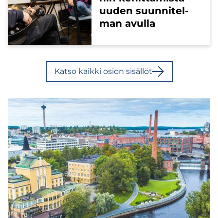
uuden suun­ni­tel­
man avul­la
Katso kaik­ki osion si­säl­löt