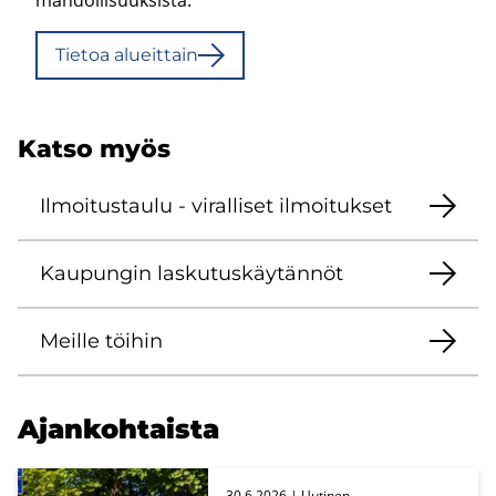
Tie­toa alueit­tain
Katso myös
Il­moi­tus­tau­lu - vi­ral­li­set il­moi­tuk­set
Kau­pun­gin las­ku­tus­käy­tän­nöt
Meil­le töi­hin
Ajan­koh­tais­ta
30.6.2026
| Uu­ti­nen