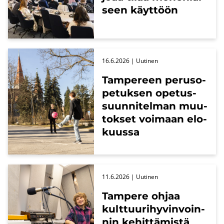
seen käyt­töön
16.6.2026
| Uu­ti­nen
Tam­pe­reen pe­rus­o­
pe­tuk­sen ope­tus­
suun­ni­tel­man muu­
tok­set voi­maan elo­
kuus­sa
11.6.2026
| Uu­ti­nen
Tam­pe­re ohjaa
kult­tuu­ri­hy­vin­voin­
nin ke­hit­tä­mis­tä