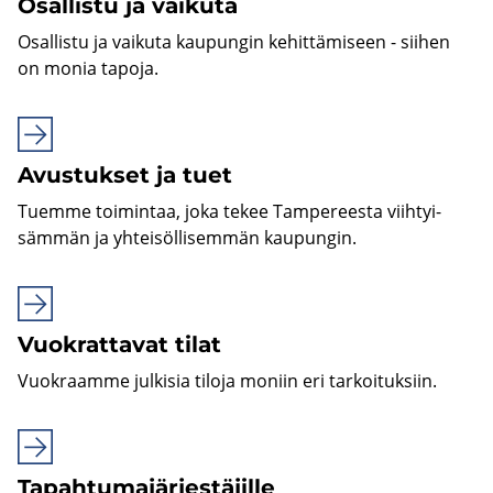
Osal­lis­tu ja vai­ku­ta
Osal­lis­tu ja vai­ku­ta kau­pun­gin ke­hit­tä­mi­seen - sii­hen
on monia ta­po­ja.
Avus­tuk­set ja tuet
Tuem­me toi­min­taa, joka tekee Tam­pe­rees­ta viih­tyi­
säm­män ja yh­tei­söl­li­sem­män kau­pun­gin.
Vuo­krat­ta­vat tilat
Vuo­kraam­me jul­ki­sia ti­lo­ja mo­niin eri tar­koi­tuk­siin.
Tapahtuma­järjestäjille