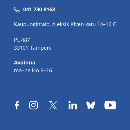
Puhelinnumero
041 730 8168
Kaupungintalo, Aleksis Kiven katu 14–16 C
PL 487
33101 Tampere
Avoinna
ma–pe klo 9–16