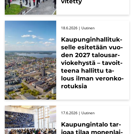
vi­tet­ty
18.6.2026
| Uu­ti­nen
Kau­pun­gin­hal­li­tuk­
sel­le esi­te­tään vuo­
den 2027 ta­lous­ar­
vio­ke­hys­tä – ta­voit­
tee­na hal­lit­tu ta­
lous ilman ve­ron­ko­
ro­tuk­sia
17.6.2026
| Uu­ti­nen
Kau­pun­gin­ta­lo tar­
jo­aa tilaa mo­nen­lai­