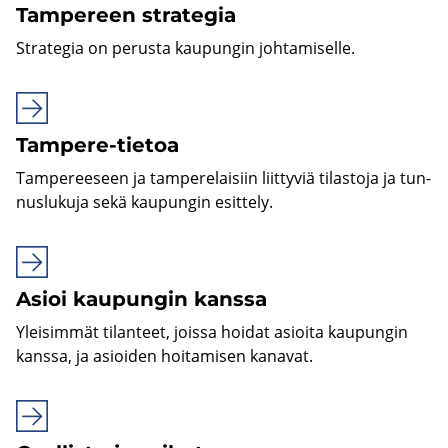
Tam­pe­reen stra­te­gia
Stra­te­gia on pe­rus­ta kau­pun­gin joh­ta­mi­sel­le.
Tampere-​tietoa
Tam­pe­ree­seen ja tam­pe­re­lai­siin liit­ty­viä ti­las­to­ja ja tun­
nus­lu­ku­ja sekä kau­pun­gin esit­te­ly.
Asioi kau­pun­gin kans­sa
Ylei­sim­mät ti­lan­teet, jois­sa hoi­dat asioi­ta kau­pun­gin
kans­sa, ja asioi­den hoi­ta­mi­sen ka­na­vat.