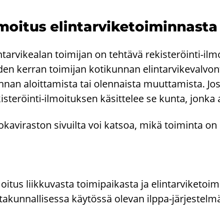
­moi­tus elin­tar­vi­ke­toi­min­nas­ta
n­tar­vi­kea­lan toi­mi­jan on teh­tä­vä rekisteröinti-​ilmoi
en ker­ran toi­mi­jan ko­ti­kun­nan elin­tar­vi­ke­val­von­
­nan aloit­ta­mis­ta tai olen­nais­ta muut­ta­mis­ta. Jos 
isteröinti-​ilmoituksen kä­sit­te­lee se kunta, jonka alu­
­ka­vi­ras­ton si­vuil­ta voi kat­soa, mikä toi­min­ta on re
oitus liikkuvasta toimipaikasta ja elintarviketo
takunnallisessa käytössä olevan ilppa-järjestelm