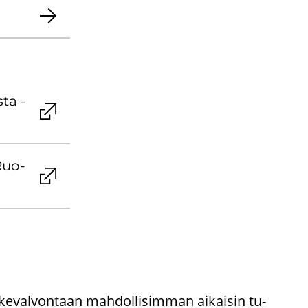
s­ta -
 Ruo­
i­ke­val­von­taan mah­dol­li­sim­man ai­kai­sin tu­