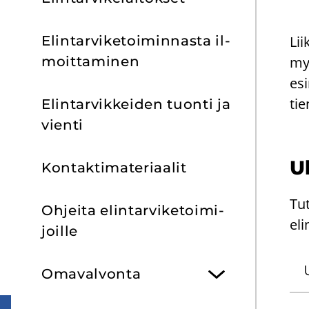
Elin­tar­vi­ke­toi­min­nas­ta il­
Lii
moit­ta­mi­nen
myy
esi
tie
Elin­tar­vik­kei­den tuon­ti ja
vien­ti
Ul
Kon­tak­ti­ma­te­ri­aa­lit
Tut
Oh­jei­ta elin­tar­vi­ke­toi­mi­
eli
joil­le
Oma­val­von­ta