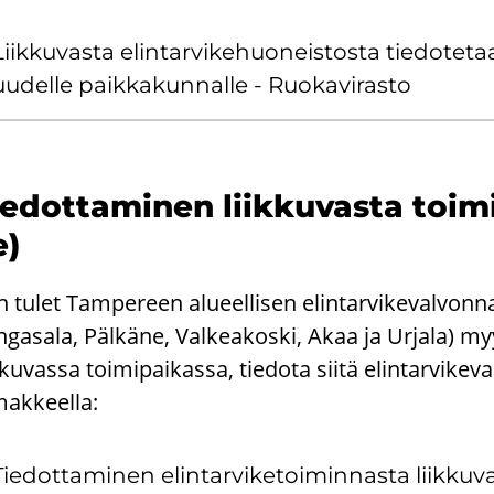
iik­ku­vas­ta elin­tar­vi­ke­huo­neis­tos­ta tie­do­te­t
uu­del­le paik­ka­kun­nal­le - Ruo­ka­vi­ras­to
e­dot­ta­mi­nen liik­ku­vas­ta toi­m
e)
 tulet Tampereen alueellisen elintarvikevalvonna
gasala, Pälkäne, Valkeakoski, Akaa ja Urjala) my
kkuvassa toimipaikassa, tiedota siitä elintarvikeva
makkeella:
ie­dot­ta­mi­nen elin­tar­vi­ke­toi­min­nas­ta liik­ku­v