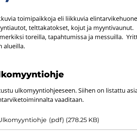
k­ku­via toi­mi­paik­ko­ja eli liik­ku­via elin­tar­vi­ke­huo­ne
n­ti­au­tot, telt­ta­ka­tok­set, kojut ja myyn­ti­vau­nut. 
­mer­kik­si to­reil­la, ta­pah­tu­mis­sa ja mes­suil­la. Yri
n alueil­la.
­ko­myyn­tioh­je
ustu ulkomyyntiohjeeseen. Siihen on listattu asiat, 
ntarviketoiminnalta vaaditaan.
Ul­ko­myyn­tioh­je
(pdf) (278.25 KB)