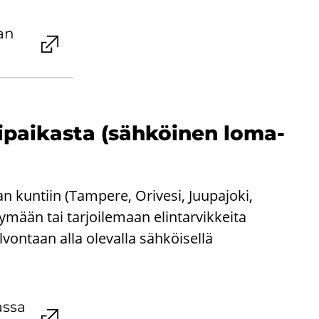
aan
i­pai­kas­ta (säh­köi­nen lo­ma­
n kuntiin (Tampere, Orivesi, Juupajoki,
ymään tai tarjoilemaan elintarvikkeita
lvontaan alla olevalla sähköisellä
as­sa