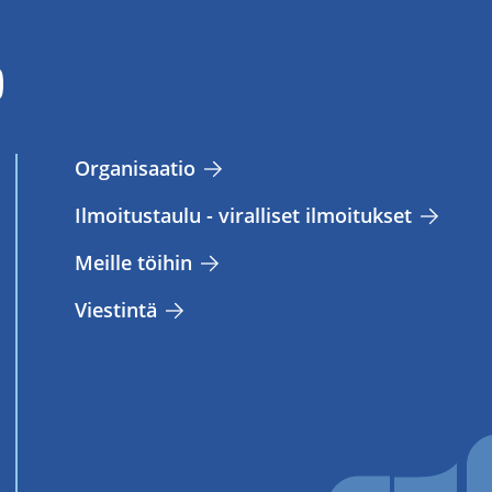
Or­ga­ni­saa­tio
Il­moi­tus­tau­lu - vi­ral­li­set il­moi­tuk­set
Meil­le töi­hin
Vies­tin­tä