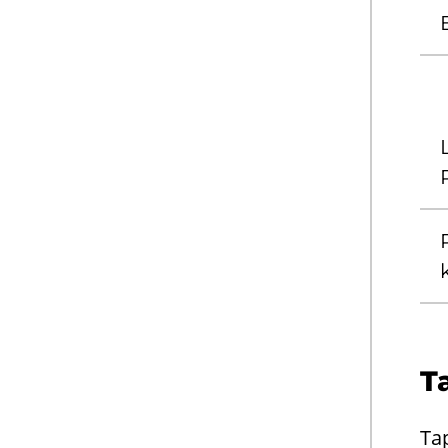
E
L
R
k
T
Ta­