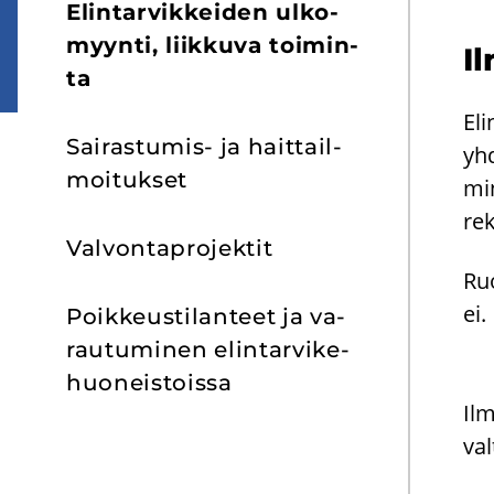
Elin­tar­vik­kei­den ul­ko­
myyn­ti, liik­ku­va toi­min­
Il
ta
Eli
Sairastumis-​ ja hait­tail­
yhd
moi­tuk­set
min
rek
Val­von­ta­pro­jek­tit
Ruo
ei.
Poik­keus­ti­lan­teet ja va­
rau­tu­mi­nen elin­tar­vi­ke­
huo­neis­tois­sa
Ilm
val