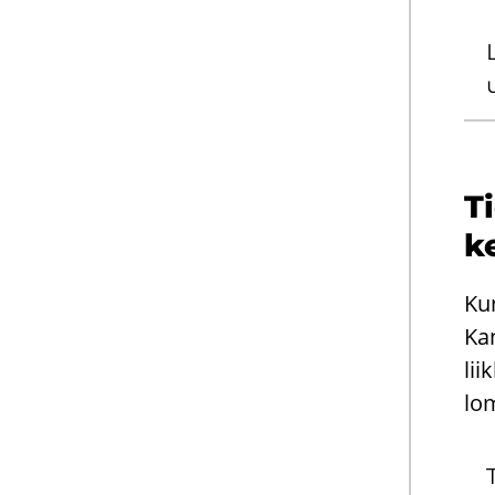
L
Ti
k
Kun
Kan
lii
lo
T