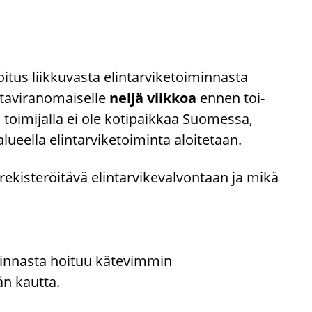
tus liik­ku­vas­ta elin­tar­vi­ke­toi­min­nas­ta
ta­vi­ran­omai­sel­le
neljä viik­koa
ennen toi­
toi­mi­jal­la ei ole ko­ti­paik­kaa Suo­mes­sa,
eel­la elin­tar­vi­ke­toi­min­ta aloi­te­taan.
­kis­te­röi­tä­vä elin­tar­vi­ke­val­von­taan ja mikä
iminnasta hoituu kätevimmin
än kautta.