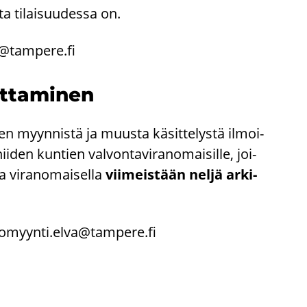
i­ta ti­lai­suu­des­sa on.
a@tam­pe­re.fi
ot­ta­mi­nen
keen myyn­nis­tä ja muus­ta kä­sit­te­lys­tä il­moi­
nii­den kun­tien val­von­ta­vi­ran­omai­sil­le, joi­
va vi­ran­omai­sel­la
vii­meis­tään neljä ar­ki­
ko­myyn­ti.elva@tam­pe­re.fi