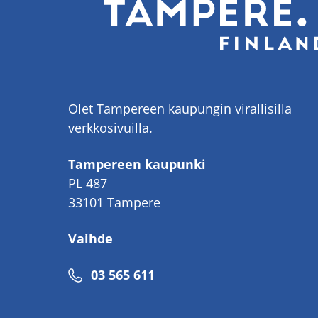
Olet Tampereen kaupungin virallisilla
verkkosivuilla.
Tampereen kaupunki
PL 487
33101 Tampere
Vaihde
Puhelinnumero
03 565 611