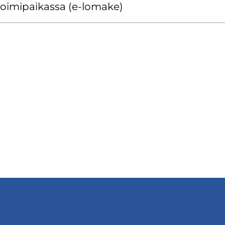
toi­mi­pai­kas­sa (e-​lomake)