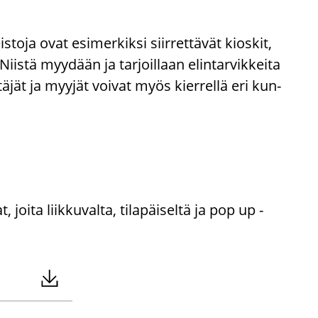
is­to­ja ovat esi­mer­kik­si siir­ret­tä­vät kios­kit,
Niis­tä myy­dään ja tar­joil­laan elin­tar­vik­kei­ta
t­tä­jät ja myy­jät voi­vat myös kier­rel­lä eri kun­
joita liikkuvalta, tilapäiseltä ja pop up -