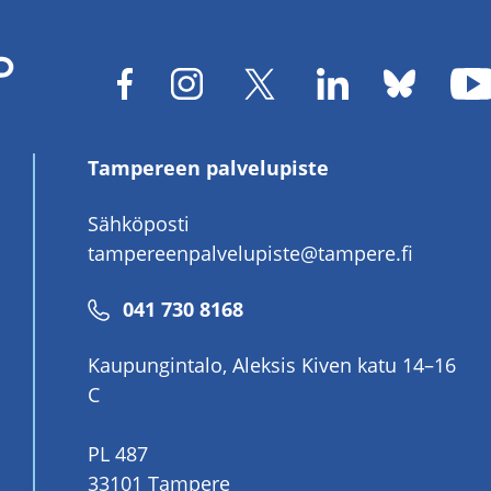
Tampereen palvelupiste
Sähköposti
tampereenpalvelupiste@tampere.fi
Puhelinnumero
041 730 8168
Kaupungintalo, Aleksis Kiven katu 14–16
C
PL 487
33101 Tampere