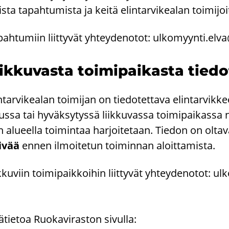
vis­ta ta­pah­tu­mis­ta ja keitä elin­tar­vi­kea­lan toi­mi­jo
pah­tu­miin liit­ty­vät yh­tey­de­no­tot:
ul­ko­myyn­ti.elv
ik­ku­vas­ta toi­mi­pai­kas­ta tie­d
n­tar­vi­kea­lan toi­mi­jan on tie­do­tet­ta­va elin­tar­vik­
tus­sa tai hy­väk­sy­tys­sä liik­ku­vas­sa toi­mi­pai­kas­sa 
 alu­eel­la toi­min­taa har­joi­te­taan. Tie­don on ol­ta­
i­vää
ennen il­moi­te­tun toi­min­nan aloit­ta­mis­ta.
k­ku­viin toi­mi­paik­koi­hin liit­ty­vät yh­tey­de­no­tot:
ul­
ätietoa Ruokaviraston sivulla: