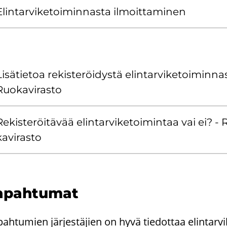
lin­tar­vi­ke­toi­min­nas­ta il­moit­ta­mi­nen
i­sä­tie­toa re­kis­te­röi­dys­tä elin­tar­vi­ke­toi­min­na
Ruo­ka­vi­ras­to
e­kis­te­röi­tä­vää elin­tar­vi­ke­toi­min­taa vai ei? -
a­vi­ras­to
a­pah­tu­mat
pah­tu­mien jär­jes­tä­jien on hyvä tie­dot­taa elin­tar­v