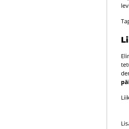
le­
Ta­
Li
Eli
te­
den
pä
Lii
Lis