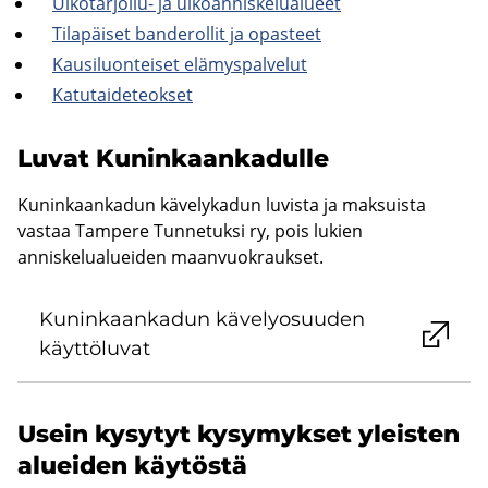
Ulkotarjoilu-​ ja ul­koan­nis­ke­lua­lu­eet
Ti­la­päi­set ban­de­rol­lit ja opas­teet
Kausi­luon­tei­set elä­mys­pal­ve­lut
Ka­tu­tai­de­teok­set
Luvat Ku­nin­kaan­ka­dul­le
Kuninkaankadun kävelykadun luvista ja maksuista
vastaa Tampere Tunnetuksi ry, pois lukien
anniskelualueiden maanvuokraukset.
Ku­nin­kaan­ka­dun kä­ve­ly­osuu­den
käyt­tö­lu­vat
Usein ky­sy­tyt ky­sy­myk­set yleis­ten
aluei­den käy­tös­tä