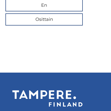
En
Osittain