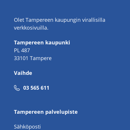
Olet Tampereen kaupungin virallisilla
verkkosivuilla.
Tampereen kaupunki
PL 487
33101 Tampere
Vaihde
Puhelinnumero
03 565 611
Tampereen palvelupiste
Sähköposti