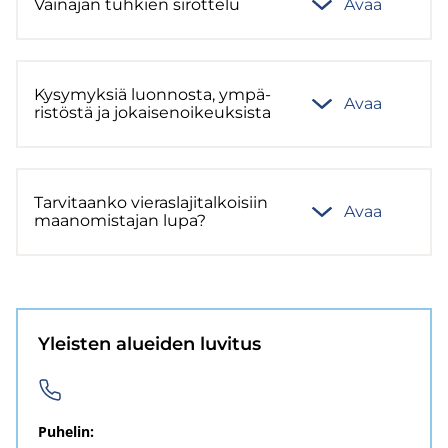
Vain­ajan tuh­kien si­rot­te­lu
Avaa
Ky­sy­myk­siä luon­nos­ta, ym­pä­
Avaa
ris­tös­tä ja jo­kai­se­noi­keuk­sis­ta
Tar­vi­taan­ko vie­ras­la­ji­tal­koi­siin
Avaa
maa­no­mis­ta­jan lupa?
Yleis­ten aluei­den lu­vi­tus
Pu­he­lin: