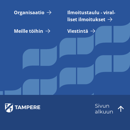
Or­ga­ni­saa­tio
Il­moi­tus­tau­lu - vi­ral­
li­set il­moi­tuk­set
Meil­le töi­hin
Vies­tin­tä
Sivun
al­kuun