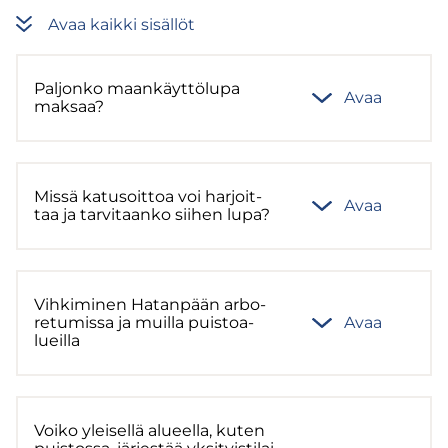
Avaa kaik­ki si­säl­löt
Pal­jon­ko maan­käyt­tö­lu­pa
Avaa
mak­saa?
Missä ka­tusoit­toa voi har­joit­
Avaa
taa ja tar­vi­taan­ko sii­hen lupa?
Vih­ki­mi­nen Ha­tan­pään ar­bo­
re­tu­mis­sa ja muil­la puis­toa­
Avaa
lueil­la
Voiko ylei­sel­lä alu­eel­la, kuten