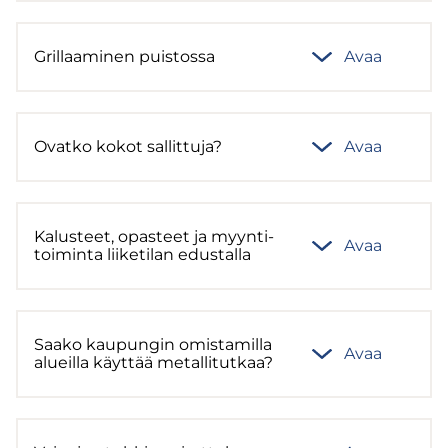
Gril­laa­mi­nen puis­tos­sa
Avaa
Ovat­ko kokot sal­lit­tu­ja?
Avaa
Ka­lus­teet, opas­teet ja myyn­ti­
Avaa
toi­min­ta lii­ke­ti­lan edus­tal­la
Saako kau­pun­gin omis­ta­mil­la
Avaa
alueil­la käyt­tää me­tal­li­tut­kaa?