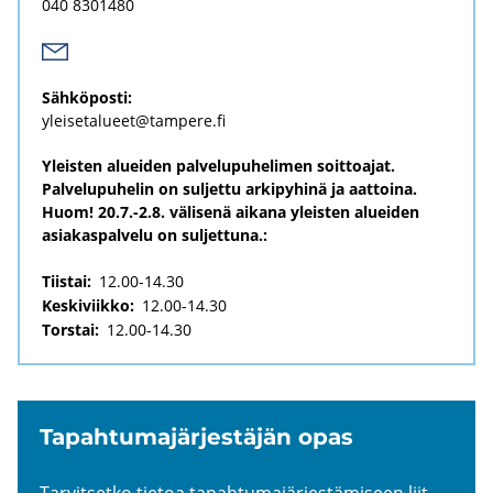
040 8301480
Säh­kö­pos­ti:
ylei­se­ta­lu­eet@tam­pe­re.fi
Yleisten alueiden palvelupuhelimen soittoajat.
Palvelupuhelin on suljettu arkipyhinä ja aattoina.
Huom! 20.7.-2.8. välisenä aikana yleisten alueiden
asiakaspalvelu on suljettuna.:
Tiistai:
12.00-14.30
Keskiviikko:
12.00-14.30
Torstai:
12.00-14.30
Ta­pah­tu­ma­jär­jes­tä­jän opas
Tar­vit­set­ko tie­toa ta­pah­tu­ma­jär­jes­tä­mi­seen liit­