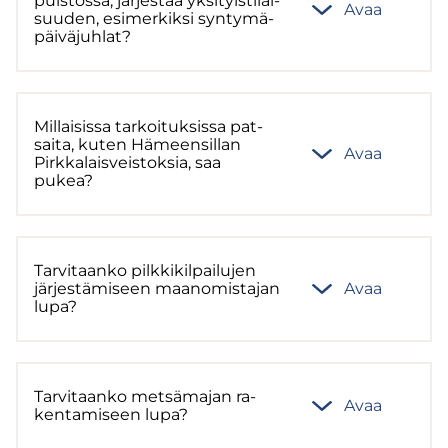
puis­tos­sa, jär­jes­tää yk­si­tyis­ti­lai­
Avaa
suu­den, esi­mer­kik­si syn­ty­mä­
päi­vä­juh­lat?
Mil­lai­sis­sa tar­koi­tuk­sis­sa pat­
sai­ta, kuten Hä­meen­sil­lan
Avaa
Pirk­ka­lais­veis­tok­sia, saa
pukea?
Tar­vi­taan­ko pilk­ki­kil­pai­lu­jen
jär­jes­tä­mi­seen maa­no­mis­ta­jan
Avaa
lupa?
Tar­vi­taan­ko met­sä­ma­jan ra­
Avaa
ken­ta­mi­seen lupa?