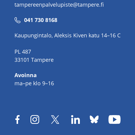
tampereenpalvelupiste@tampere.fi
Puhelinnumero
041 730 8168
Kaupungintalo, Aleksis Kiven katu 14–16 C
PL 487
33101 Tampere
Avoinna
ma–pe klo 9–16