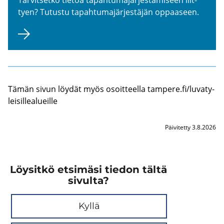
tyen? Tu­tus­tu ta­pah­tu­ma­jär­jes­tä­jän op­paa­seen.
Tämän sivun löy­dät myös osoit­teel­la tam­pe­re.fi/lu­va­ty­
lei­sil­lea­lueil­le
Päivitetty 3.8.2026
Löysitkö etsimäsi tiedon tältä
sivulta?
Kyllä