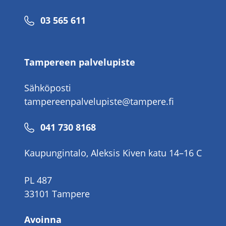
Puhelinnumero
03 565 611
Tampereen palvelupiste
Sähköposti
tampereenpalvelupiste@tampere.fi
Puhelinnumero
041 730 8168
Kaupungintalo, Aleksis Kiven katu 14–16 C
PL 487
33101 Tampere
Avoinna