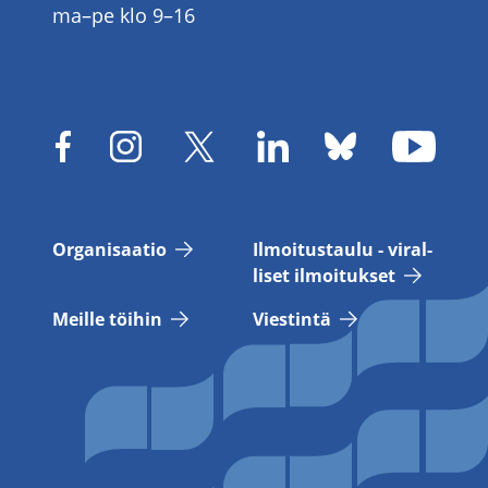
ma–pe klo 9–16
Or­ga­ni­saa­tio
Il­moi­tus­tau­lu - vi­ral­
li­set il­moi­tuk­set
Meil­le töi­hin
Vies­tin­tä