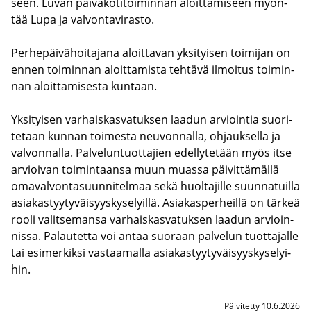
seen. Luvan päi­vä­ko­ti­toi­min­nan aloit­ta­mi­seen myön­
tää Lupa ja val­von­ta­vi­ras­to.
Per­he­päi­vä­hoi­ta­ja­na aloit­ta­van yk­si­tyi­sen toi­mi­jan on
ennen toi­min­nan aloit­ta­mis­ta teh­tä­vä il­moi­tus toi­min­
nan aloit­ta­mi­ses­ta kun­taan.
Yk­si­tyi­sen var­hais­kas­va­tuk­sen laa­dun ar­vioin­tia suo­ri­
te­taan kun­nan toi­mes­ta neu­von­nal­la, oh­jauk­sel­la ja
val­von­nal­la. Pal­ve­lun­tuot­ta­jien edel­ly­te­tään myös itse
ar­vioi­van toi­min­taan­sa muun muas­sa päi­vit­tä­mäl­lä
oma­val­von­ta­suun­ni­tel­maa sekä huol­ta­jil­le suun­na­tuil­la
asia­kas­tyy­ty­väi­syys­ky­se­lyil­lä. Asia­kas­per­heil­lä on tär­keä
rooli va­lit­se­man­sa var­hais­kas­va­tuk­sen laa­dun ar­vioin­
nis­sa. Pa­lau­tet­ta voi antaa suo­raan pal­ve­lun tuot­ta­jal­le
tai esi­mer­kik­si vas­taa­mal­la asia­kas­tyy­ty­väi­syys­ky­se­lyi­
hin.
Päivitetty 10.6.2026