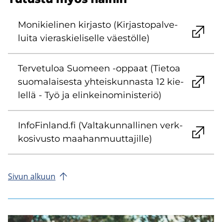
Mo­ni­kie­li­nen kir­jas­to (Kir­jas­to­pal­ve­
lui­ta vie­ras­kie­li­sel­le väes­töl­le)
Ter­ve­tu­loa Suo­meen -​oppaat (Tie­toa
suo­ma­lai­ses­ta yh­teis­kun­nas­ta 12 kie­
lel­lä - Työ ja elin­kei­no­mi­nis­te­riö)
In­fo­Fin­land.fi (Val­ta­kun­nal­li­nen verk­
ko­si­vus­to maa­han­muut­ta­jil­le)
Sivun al­kuun