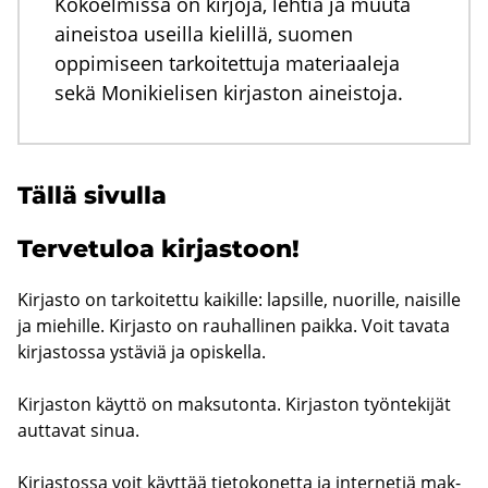
Kokoelmissa on kirjoja, lehtiä ja muuta
aineistoa useilla kielillä, suomen
oppimiseen tarkoitettuja materiaaleja
sekä Monikielisen kirjaston aineistoja.
Tällä si­vul­la
Ter­ve­tu­loa kir­jas­toon!
Kir­jas­to on tar­koi­tet­tu kai­kil­le: lap­sil­le, nuo­ril­le, nai­sil­le
ja mie­hil­le. Kir­jas­to on rau­hal­li­nen paik­ka. Voit ta­va­ta
kir­jas­tos­sa ys­tä­viä ja opis­kel­la.
Kir­jas­ton käyt­tö on mak­su­ton­ta. Kir­jas­ton työn­te­ki­jät
aut­ta­vat sinua.
Kir­jas­tos­sa voit käyt­tää tie­to­ko­net­ta ja in­ter­ne­tiä mak­