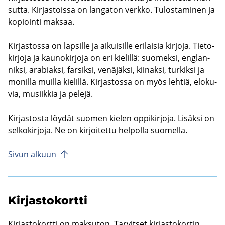
sut­ta. Kir­jas­tois­sa on lan­ga­ton verk­ko. Tu­los­ta­mi­nen ja
ko­pioin­ti mak­saa.
Kir­jas­tos­sa on lap­sil­le ja ai­kui­sil­le eri­lai­sia kir­jo­ja. Tie­to­
kir­jo­ja ja kau­no­kir­jo­ja on eri kie­lil­lä: suo­mek­si, englan­
nik­si, ara­biak­si, far­sik­si, ve­nä­jäk­si, kii­nak­si, tur­kik­si ja
mo­nil­la muil­la kie­lil­lä. Kir­jas­tos­sa on myös leh­tiä, elo­ku­
via, musiik­kia ja pe­le­jä.
Kir­jas­tos­ta löy­dät suo­men kie­len op­pi­kir­jo­ja. Li­säk­si on
sel­ko­kir­jo­ja. Ne on kir­joi­tet­tu hel­pol­la suo­mel­la.
Sivun al­kuun
Kir­jas­to­kort­ti
Kir­jas­to­kort­ti on mak­su­ton. Tar­vit­set kir­jas­to­kor­tin,