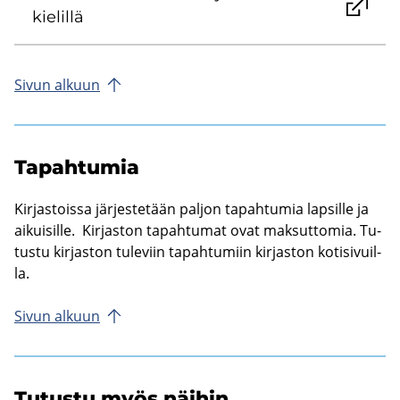
kie­lil­lä
Sivun al­kuun
Ta­pah­tu­mia
Kir­jas­tois­sa jär­jes­te­tään pal­jon ta­pah­tu­mia lap­sil­le ja
ai­kui­sil­le. Kir­jas­ton ta­pah­tu­mat ovat mak­sut­to­mia. Tu­
tus­tu kir­jas­ton tu­le­viin ta­pah­tu­miin kir­jas­ton ko­ti­si­vuil­
la.
Sivun al­kuun
Tu­tus­tu myös näi­hin