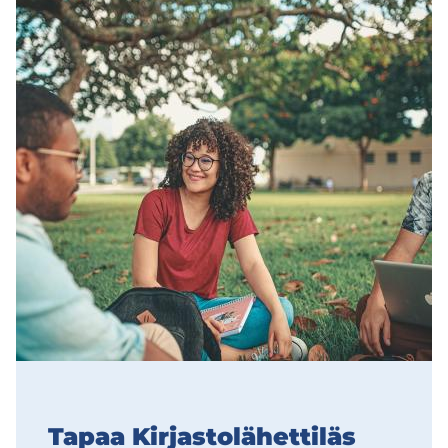
Tapaa Kir­jas­to­lä­het­ti­läs