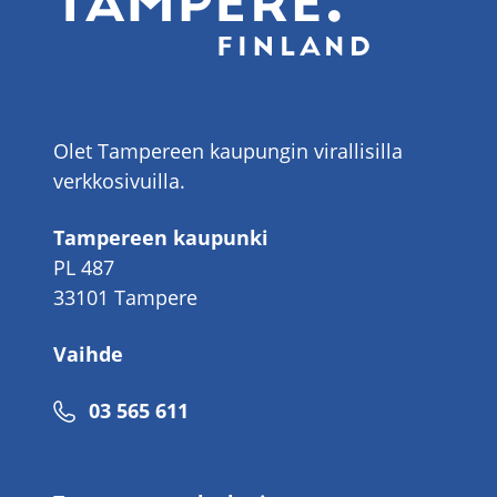
Olet Tampereen kaupungin virallisilla
verkkosivuilla.
Tampereen kaupunki
PL 487
33101 Tampere
Vaihde
Puhelinnumero
03 565 611