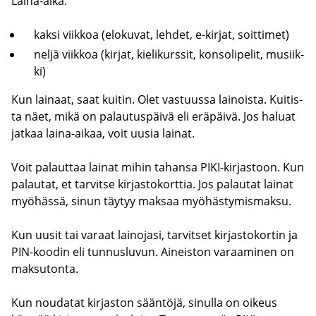
Laina-​aika:
kaksi viik­koa (elo­ku­vat, leh­det, e-​kirjat, soit­ti­met)
neljä viik­koa (kir­jat, kie­li­kurs­sit, kon­so­li­pe­lit, musiik­
ki)
Kun lai­naat, saat kui­tin. Olet vas­tuus­sa lai­nois­ta. Kui­tis­
ta näet, mikä on pa­lau­tus­päi­vä eli erä­päi­vä. Jos ha­luat
jat­kaa laina-​aikaa, voit uusia lai­nat.
Voit pa­laut­taa lai­nat mihin ta­han­sa PIKI-​kirjastoon. Kun
pa­lau­tat, et tar­vit­se kir­jas­to­kort­tia. Jos pa­lau­tat lai­nat
myö­häs­sä, sinun täy­tyy mak­saa myö­häs­ty­mis­mak­su.
Kun uusit tai va­raat lai­no­ja­si, tar­vit­set kir­jas­to­kor­tin ja
PIN-​koodin eli tun­nus­lu­vun. Ai­neis­ton va­raa­mi­nen on
mak­su­ton­ta.
Kun nou­da­tat kir­jas­ton sään­tö­jä, si­nul­la on oi­keus