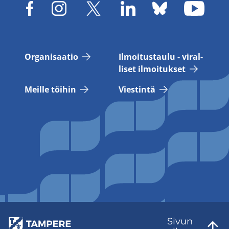
Or­ga­ni­saa­tio
Il­moi­tus­tau­lu - vi­ral­
li­set il­moi­tuk­set
Meil­le töi­hin
Vies­tin­tä
Sivun