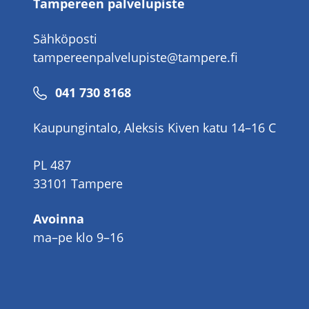
Tampereen palvelupiste
Sähköposti
tampereenpalvelupiste@tampere.fi
Puhelinnumero
041 730 8168
Kaupungintalo, Aleksis Kiven katu 14–16 C
PL 487
33101 Tampere
Avoinna
ma–pe klo 9–16