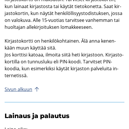
kun lai­naat kir­jas­tos­ta tai käy­tät tie­to­ko­net­ta. Saat kir­
jas­to­kor­tin, kun näy­tät hen­ki­löl­li­syys­to­dis­tuk­sen, jossa
on va­lo­ku­va. Alle 15-​vuotias tar­vit­see van­hem­man tai
huol­ta­jan al­le­kir­joi­tuk­sen lo­mak­kee­seen.
Kir­jas­to­kort­ti on hen­ki­lö­koh­tai­nen. Älä anna ke­nen­
kään muun käyt­tää sitä.
Jos kort­ti­si ka­to­aa, il­moi­ta siitä heti kir­jas­toon. Kir­jas­to­
kor­til­la on tun­nus­lu­ku eli PIN-​koodi. Tar­vit­set PIN-​
koodia, kun esi­mer­kik­si käy­tät kir­jas­ton pal­ve­lui­ta in­
ter­ne­tis­sä.
Sivun al­kuun
Lai­naus ja pa­lau­tus