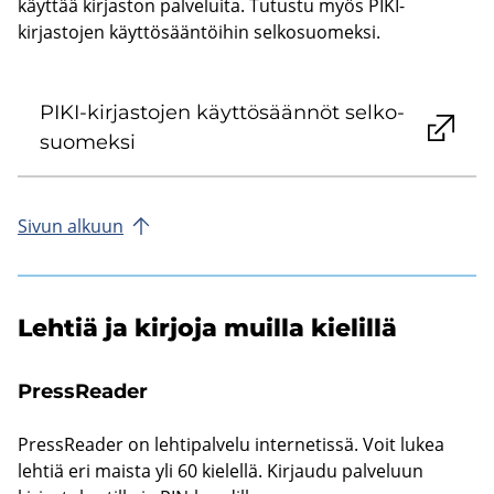
käyt­tää kir­jas­ton pal­ve­lui­ta. Tu­tus­tu myös PIKI-​
kirjastojen käyt­tö­sään­töi­hin sel­ko­suo­mek­si.
PIKI-​kirjastojen käyt­tö­sään­nöt sel­ko­
suo­mek­si
Sivun al­kuun
Leh­tiä ja kir­jo­ja muil­la kie­lil­lä
PressReader
PressReader on lehtipalvelu internetissä. Voit lukea
lehtiä eri maista yli 60 kielellä. Kirjaudu palveluun