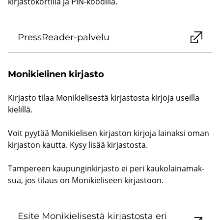
kirjastokortilla ja PIN-koodilla.
PressReader-​palvelu
Mo­ni­kie­li­nen kir­jas­to
Kir­jas­to tilaa Mo­ni­kie­li­ses­tä kir­jas­tos­ta kir­jo­ja useil­la
kie­lil­lä.
Voit pyy­tää Mo­ni­kie­li­sen kir­jas­ton kir­jo­ja lai­nak­si oman
kir­jas­ton kaut­ta. Kysy lisää kir­jas­tos­ta.
Tam­pe­reen kau­pun­gin­kir­jas­to ei peri kau­ko­lai­na­mak­
sua, jos ti­laus on Mo­ni­kie­li­seen kir­jas­toon.
Esite Mo­ni­kie­li­ses­tä kir­jas­tos­ta eri