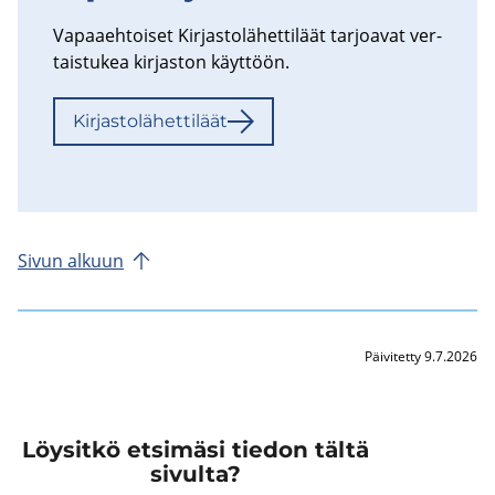
Va­paa­eh­toi­set Kir­jas­to­lä­het­ti­läät tar­joa­vat ver­
tais­tu­kea kir­jas­ton käyt­töön.
Kir­jas­to­lä­het­ti­läät
Sivun al­kuun
Päivitetty 9.7.2026
Löysitkö etsimäsi tiedon tältä
sivulta?