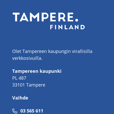
Olet Tampereen kaupungin virallisilla
verkkosivuilla.
Tampereen kaupunki
PL 487
33101 Tampere
Vaihde
Puhelinnumero
03 565 611