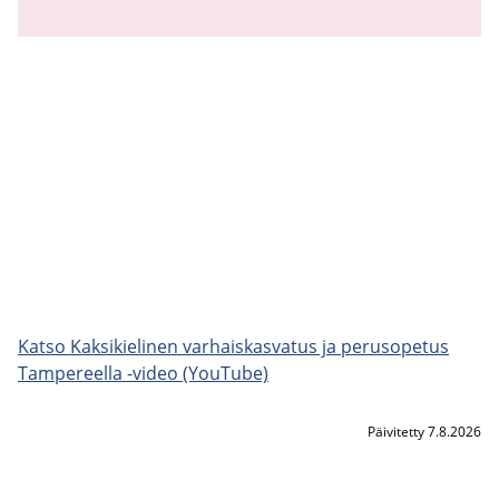
Katso Kak­si­kie­li­nen var­hais­kas­va­tus ja pe­rus­o­pe­tus
Tam­pe­reel­la -​video (You­Tu­be)
Päivitetty 7.8.2026