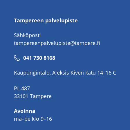
Tampereen palvelupiste
Sähköposti
tampereenpalvelupiste@tampere.fi
Puhelinnumero
041 730 8168
Kaupungintalo, Aleksis Kiven katu 14–16 C
PL 487
33101 Tampere
Avoinna
ma–pe klo 9–16