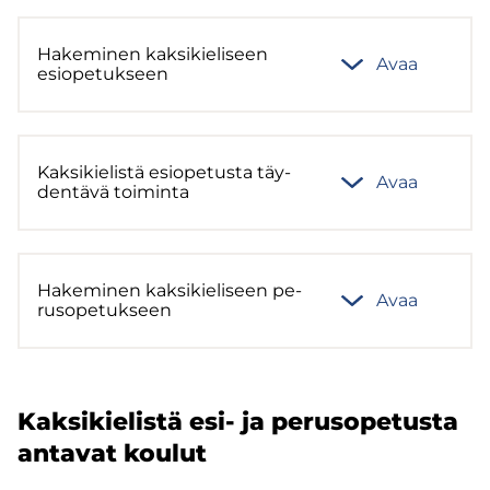
Ha­ke­mi­nen kak­si­kie­li­seen
Avaa
esio­pe­tuk­seen
Kak­si­kie­lis­tä esio­pe­tus­ta täy­
Avaa
den­tä­vä toi­min­ta
Ha­ke­mi­nen kak­si­kie­li­seen pe­
Avaa
rus­o­pe­tuk­seen
Kak­si­kie­lis­tä esi- ja pe­rus­o­pe­tus­ta
an­ta­vat kou­lut