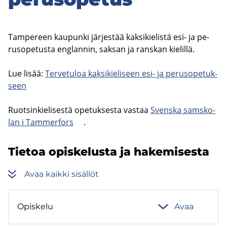
Tam­pe­reen kau­pun­ki jär­jes­tää kak­si­kie­lis­tä esi- ja pe­
rus­o­pe­tus­ta englan­nin, sak­san ja rans­kan kie­lil­lä.
Lue lisää:
Ter­ve­tu­loa kak­si­kie­li­seen esi- ja pe­rus­o­pe­tuk­
seen
Ruot­sin­kie­li­ses­tä ope­tuk­ses­ta vas­taa
Svens­ka sams­ko­
lan i Tam­mer­fors
.
Tie­toa opis­ke­lus­ta ja ha­ke­mi­ses­ta
Avaa kaik­ki si­säl­löt
Opis­ke­lu
Avaa