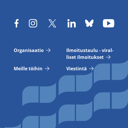
Or­ga­ni­saa­tio
Il­moi­tus­tau­lu - vi­ral­
li­set il­moi­tuk­set
Meil­le töi­hin
Vies­tin­tä