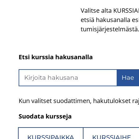
Va­lit­se alta KURS­SI
etsiä ha­kusa­nal­la es
tu­mis­jär­jes­tel­mäs­tä
Etsi kurssia hakusanalla
Hae
Kun valitset suodattimen, hakutulokset raj
Suodata kursseja
KURSSIPAIKKA
KURSSIAIHE