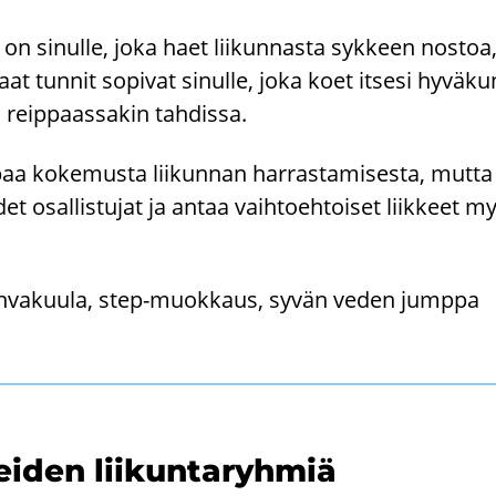
n si­nul­le, joka haet lii­kun­nas­ta syk­keen nos­toa, 
aat tun­nit so­pi­vat si­nul­le, joka koet it­se­si hy­vä­kun
i reip­paas­sa­kin tah­dis­sa.
paa ko­ke­mus­ta lii­kun­nan har­ras­ta­mi­ses­ta, mutta la­
t osal­lis­tu­jat ja antaa vaih­toeh­toi­set liik­keet my
h­va­kuu­la, step-​muokkaus, syvän veden jump­pa
ei­den lii­kun­ta­ryh­miä