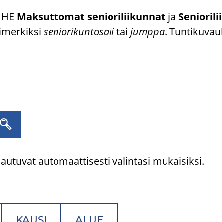
AI­HE
Mak­sut­to­mat se­nio­ri­lii­kun­nat
ja
Se­nio­ri­li
i­mer­kik­si
se­nio­ri­kun­to­sa­li
tai
jump­pa
. Tun­ti­ku­vau
.
autuvat automaattisesti valintasi mukaisiksi.
KAUSI
ALUE