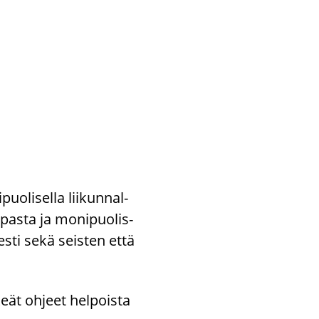
o­li­sel­la lii­kun­nal­
i­pas­ta ja mo­ni­puo­lis­
­ses­ti sekä seis­ten että
­keät oh­jeet hel­pois­ta