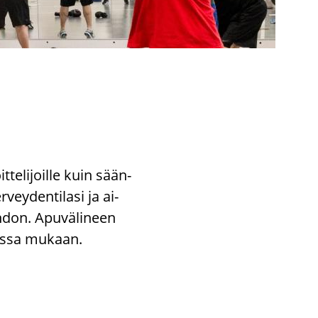
t­te­li­joil­le kuin sään­
­vey­den­ti­la­si ja ai­
­don. Apu­vä­li­neen
aes­sa mu­kaan.