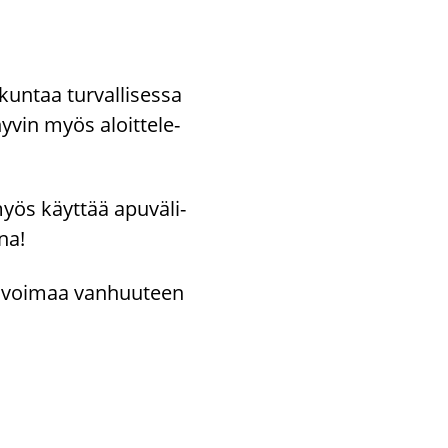
un­taa tur­val­li­ses­sa
hyvin myös aloit­te­le­
t myös käyt­tää apu­vä­li­
­na!
ly, voi­maa van­huu­teen