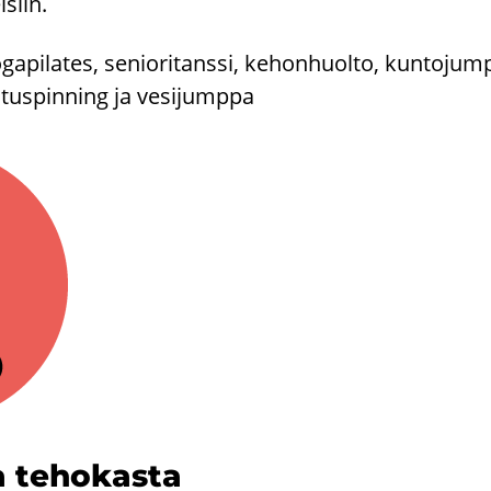
­siin.
­ga­pi­la­tes, se­nio­ri­tans­si, ke­hon­huol­to, kun­to­jum
ou­tus­pin­ning ja ve­si­jump­pa
a te­ho­kas­ta