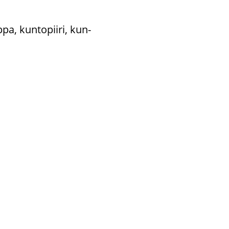
p­pa, kun­to­pii­ri, kun­