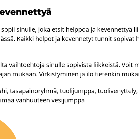
e­ven­net­tyä
pii si­nul­le, joka etsit help­poa ja ke­ven­net­tyä lii­k
s­sä. Kaik­ki hel­pot ja ke­ven­ne­tyt tun­nit so­pi­vat 
l­ta vaih­toeh­to­ja si­nul­le so­pi­vis­ta liik­keis­tä. Voi
a­jan mu­kaan. Vir­kis­ty­mi­nen ja ilo tie­ten­kin mu­ka
ahi, ta­sa­pai­no­ryh­mä, tuo­li­jump­pa, tuo­li­ve­nyt­te­
 voi­maa van­huu­teen ve­si­jump­pa