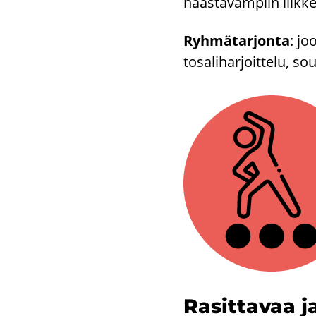
haas­ta­vam­piin liik­kei
Ryh­mä­tar­jon­ta
: joo
to­sa­li­har­joit­te­lu, s
Ra­sit­ta­vaa j