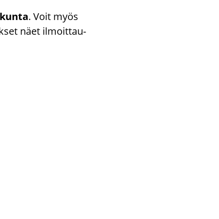
i­kun­ta
. Voit myös
k­set näet il­moit­tau­