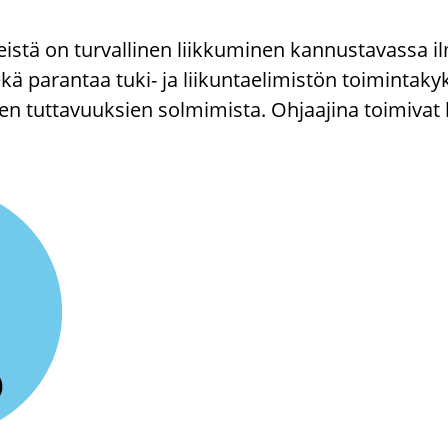
teis­tä on tur­val­li­nen liik­ku­mi­nen kan­nus­ta­vas­sa il­
ekä pa­ran­taa tuki- ja lii­kun­tae­li­mis­tön toi­min­ta­k
en tut­ta­vuuk­sien sol­mi­mis­ta. Oh­jaa­ji­na toi­mi­va