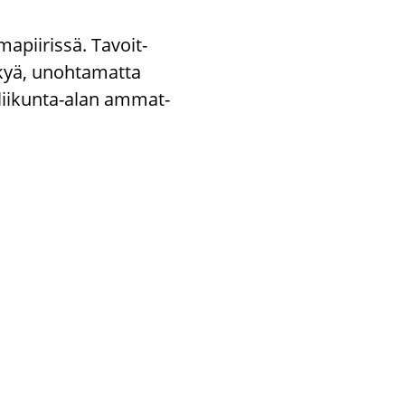
ma­pii­ris­sä. Ta­voit­
y­kyä, unoh­ta­mat­ta
t liikunta-​alan am­mat­