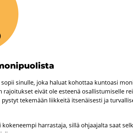
o­ni­puo­lis­ta
pii si­nul­le, joka ha­luat ko­hot­taa kun­toa­si mo­ni­pu
n ra­joi­tuk­set eivät ole es­tee­nä osal­lis­tu­mi­sel­le re
ys­tyt te­ke­mään liik­kei­tä it­se­näi­ses­ti ja tur­val­li
tai ko­ke­neem­pi har­ras­ta­ja, sillä oh­jaa­jal­ta saat sel