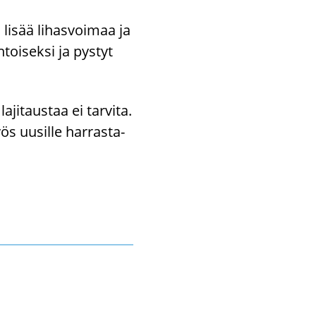
lisää li­has­voi­maa ja
­toi­sek­si ja pys­tyt
ji­taus­taa ei tar­vi­ta.
ös uusil­le har­ras­ta­