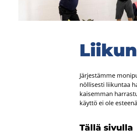
Lii­kun
Jär­jes­täm­me mo­ni­puo­
nöl­li­ses­ti lii­kun­taa 
kai­sem­man har­ras­tu­
käyt­tö ei ole es­tee­nä
Tällä si­vul­la