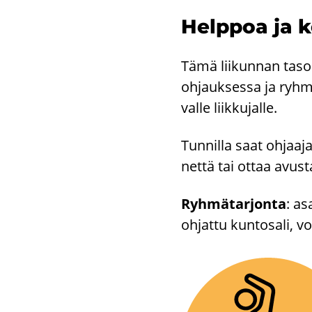
Help­poa ja k
Tämä lii­kun­nan taso so
oh­jauk­ses­sa ja ryh­mä
val­le liik­ku­jal­le.
Tun­nil­la saat oh­jaa­ja
net­tä tai ottaa avus­t
Ryh­mä­tar­jon­ta
: as
oh­jat­tu kun­to­sa­li,