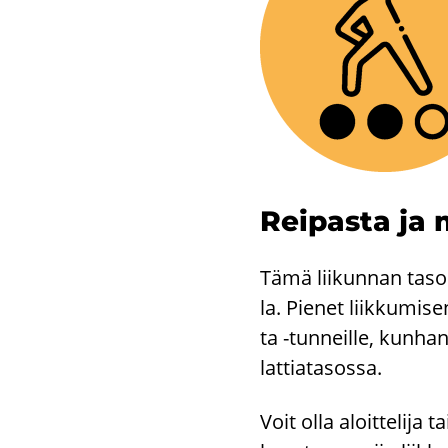
Rei­pas­ta ja m
Tämä lii­kun­nan taso so
la. Pie­net liik­ku­mi­se
ta -​tunneille, kun­han p
lat­tia­ta­sos­sa.
Voit olla aloit­te­li­ja 