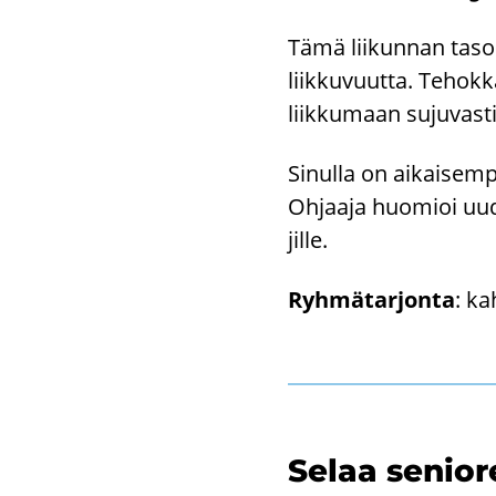
Tämä lii­kun­nan taso o
liik­ku­vuut­ta. Te­hok­k
liik­ku­maan su­ju­vas­t
Si­nul­la on ai­kai­sem­
Oh­jaa­ja huo­mioi uude
jil­le.
Ryh­mä­tar­jon­ta
: ka
Selaa se­nio­r