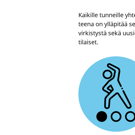
Kai­kil­le tun­neil­le yh­
tee­na on yl­lä­pi­tää s
vir­kis­tys­tä sekä uusi
ti­lai­set.