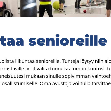
­taa se­nio­reil­le
lis­ta lii­kun­taa se­nio­reil­le. Tun­te­ja löy­tyy niin aloi
har­ras­ta­vil­le. Voit va­li­ta tun­neis­ta oman kun­to­si, ter
nei­suu­te­si mu­kaan si­nul­le so­pi­vim­man vaih­toeh
 osal­lis­tu­mi­sel­le. Oma avus­ta­ja voi tulla tar­vit­t