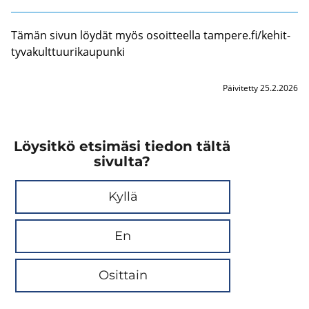
Tämän sivun löy­dät myös osoit­teel­la tam­pe­re.fi/ke­hit­
ty­va­kult­tuu­ri­kau­pun­ki
Päivitetty 25.2.2026
Löysitkö etsimäsi tiedon tältä
sivulta?
Kyllä
En
Osittain