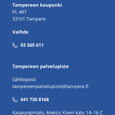
Tampereen kaupunki
PL 487
33101 Tampere
Vaihde
Puhelinnumero
03 565 611
Tampereen palvelupiste
Sähköposti
tampereenpalvelupiste@tampere.fi
Puhelinnumero
041 730 8168
Kaupungintalo, Aleksis Kiven katu 14–16 C