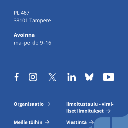
PL 487
33101 Tampere
Avoinna
ma–pe klo 9–16
Or­ga­ni­saa­tio
Il­moi­tus­tau­lu - vi­ral­
li­set il­moi­tuk­set
Meil­le töi­hin
Vies­tin­tä