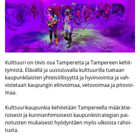
Kult­tuu­ri on tii­vis osa Tam­pe­ret­ta ja Tam­pe­reen ke­hit­
ty­mis­tä. Elä­väl­lä ja uusiu­tu­val­la kult­tuu­ril­la tue­taan
kau­pun­ki­lais­ten yh­tei­söl­li­syyt­tä ja hy­vin­voin­tia ja vah­
vis­te­taan kau­pun­gin elin­voi­maa, ve­to­voi­maa ja pi­to­voi­
maa.
Kult­tuu­ri­kau­pun­kia ke­hi­te­tään Tam­pe­reel­la mää­rä­tie­
toi­ses­ti ja kun­nian­hi­moi­ses­ti kau­pun­ki­stra­te­gian pai­
no­tus­ten mu­kai­ses­ti hyö­dyn­täen myös ul­kois­ta ra­hoi­
tus­ta.