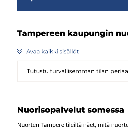
Tam­pe­reen kau­pun­gin nuo­ri
Avaa kaik­ki si­säl­löt
Tu­tus­tu tur­val­li­sem­man tilan pe­ri­aat
Nuo­ri­so­pal­ve­lut so­mes­sa
Nuorten Tampere tileiltä näet, mitä nuort