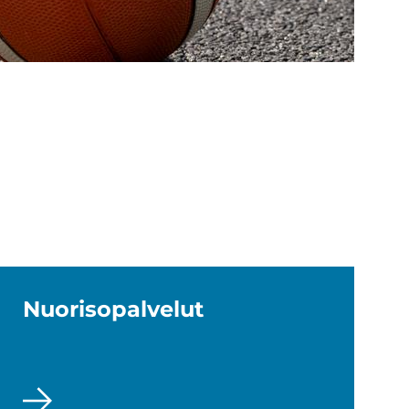
Nuo­ri­so­pal­ve­lut