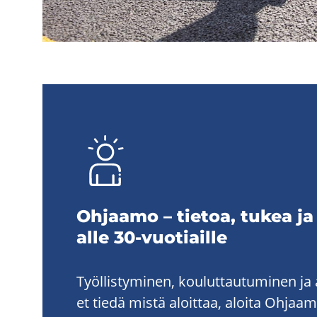
Oh­jaa­mo – tie­toa, tukea ja
alle 30-​vuotiaille
Työllistyminen, kouluttautuminen ja a
et tiedä mistä aloittaa, aloita Ohja