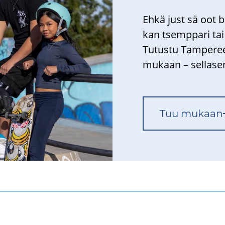
Ehkä just sä oot bän
kan tsemp­pa­ri tai k
Tu­tus­tu Tam­pe­re
mu­kaan – sel­la­se
Tuu mu­kaan