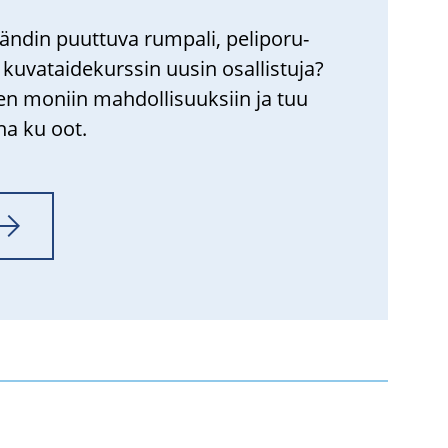
­din puut­tu­va rum­pa­li, pe­li­po­ru­
u­va­tai­de­kurs­sin uusin osal­lis­tu­ja?
en mo­niin mah­dol­li­suuk­siin ja tuu
­na ku oot.