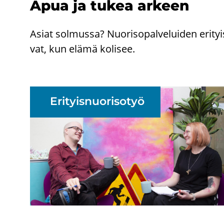
Apua ja tukea ar­keen
Asiat sol­mus­sa? Nuo­ri­so­pal­ve­lui­den eri­tyis
vat, kun elämä ko­li­see.
Eri­tyis­nuo­ri­so­työ