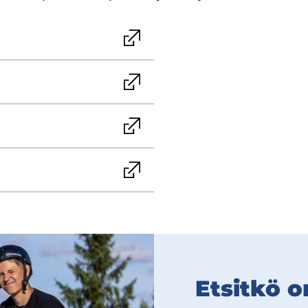
Et­sit­kö 