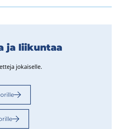
a ja lii­kun­taa
t­te­ja jo­kai­sel­le.
­ril­le
ril­le