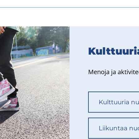
Kult­tuu­ri
Me­no­ja ja ak­ti­vi­tee
Kult­tuu­ria nuo
Lii­kun­taa nuo­