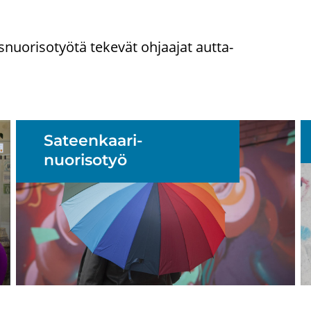
­nuo­ri­so­työ­tä te­ke­vät oh­jaa­jat aut­ta­
Sateenkaari­
nuorisotyö