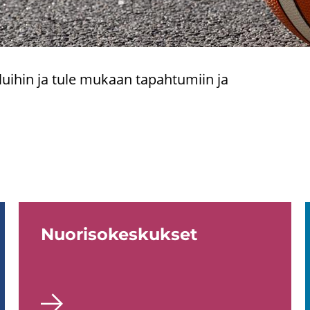
ui­hin ja tule mu­kaan ta­pah­tu­miin ja
Nuo­ri­so­kes­kuk­set