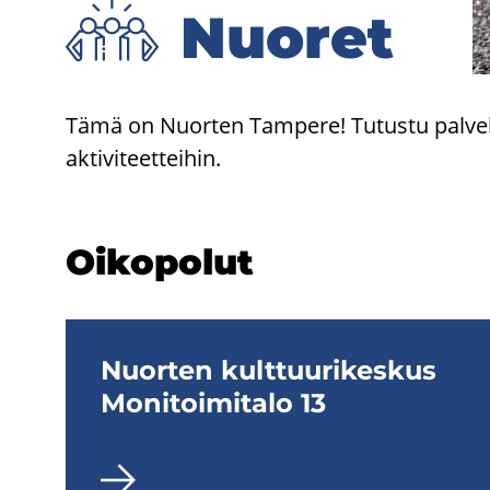
Nuo­ret
Tämä on Nuor­ten Tam­pe­re! Tu­tus­tu pal­ve­l
ak­ti­vi­teet­tei­hin.
Oi­ko­po­lut
Nuor­ten kult­tuu­ri­kes­kus
Mo­ni­toi­mi­ta­lo 13