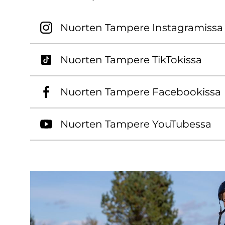
Nuor­ten Tam­pe­re Ins­ta­gra­mis­sa
Nuor­ten Tam­pe­re Tik­To­kis­sa
Nuor­ten Tam­pe­re Face­boo­kis­sa
Nuor­ten Tam­pe­re You­Tu­bes­sa