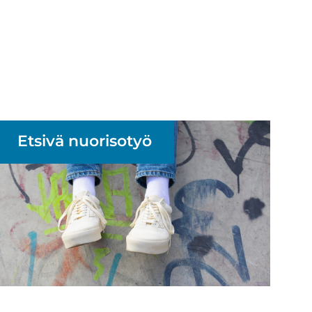
Et­si­vä nuo­ri­so­työ