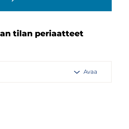
an tilan pe­ri­aat­teet
Avaa