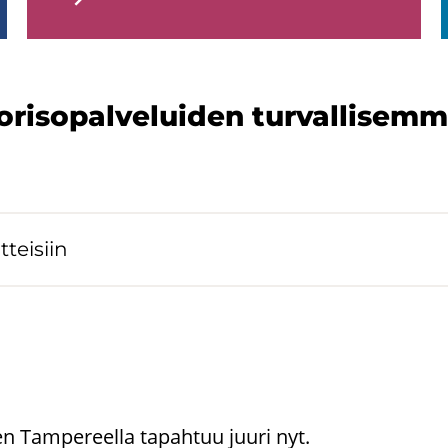
­so­pal­ve­lui­den tur­val­li­sem­m
­tei­siin
en Tampereella tapahtuu juuri nyt.