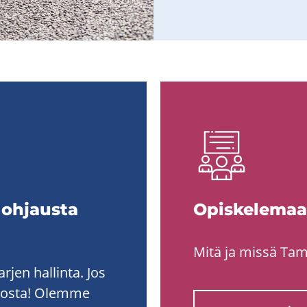
 oh­jaus­ta
Opis­ke­le­ma
Mitä ja missä Tam
rjen hallinta. Jos
amosta! Olemme