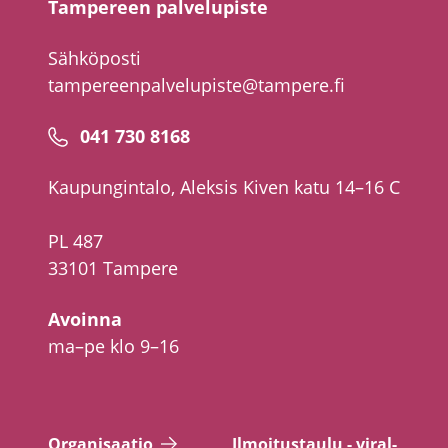
Tampereen palvelupiste
Sähköposti
tampereenpalvelupiste@tampere.fi
Puhelinnumero
041 730 8168
Kaupungintalo, Aleksis Kiven katu 14–16 C
PL 487
33101 Tampere
Avoinna
ma–pe klo 9–16
Or­ga­ni­saa­tio
Il­moi­tus­tau­lu - vi­ral­