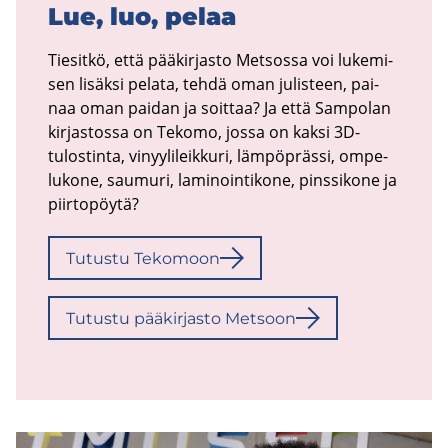
Lue, luo, pelaa
Tie­sit­kö, että pää­kir­jas­to Met­sos­sa voi lu­ke­mi­
sen li­säk­si pe­la­ta, tehdä oman ju­lis­teen, pai­
naa oman pai­dan ja soit­taa? Ja että Sam­po­lan
kir­jas­tos­sa on Te­ko­mo, jossa on kaksi 3D-​
tulostinta, vi­nyy­li­leik­ku­ri, läm­pöpräs­si, om­pe­
lu­ko­ne, sau­mu­ri, la­mi­noin­ti­ko­ne, pins­si­ko­ne ja
piir­to­pöy­tä?
Tu­tus­tu Te­ko­moon
Tu­tus­tu pää­kir­jas­to Met­soon