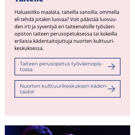
Ha­luai­sit­ko maa­la­ta, tai­teil­la sa­noil­la, om­mel­la
eli tehdä jo­ta­kin luo­vaa? Voit pääs­tää luo­vuu­
den irti ja sy­ven­tyä eri tai­tee­na­loil­le työ­väen­
opis­ton tai­teen pe­rus­o­pe­tuk­ses­sa tai ko­keil­la
eri­lai­sia kä­den­tai­to­jut­tu­ja nuor­ten kult­tuu­ri­
kes­kuk­ses­sa.
Tai­teen pe­rus­o­pe­tus työ­väen­opis­
tos­sa
Nuor­ten kult­tuu­ri­kes­kuk­sen kä­den­
tai­dot