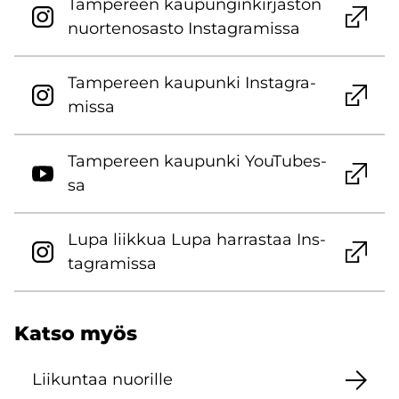
Tam­pe­reen kau­pun­gin­kir­jas­ton
nuor­ten­osas­to Ins­ta­gra­mis­sa
Tam­pe­reen kau­pun­ki Ins­ta­gra­
mis­sa
Tam­pe­reen kau­pun­ki You­Tu­bes­
sa
Lupa liik­kua Lupa har­ras­taa Ins­
ta­gra­mis­sa
Katso myös
Lii­kun­taa nuo­ril­le