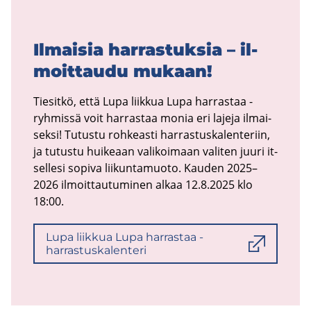
Il­mai­sia har­ras­tuk­sia – il­
moit­tau­du mu­kaan!
Tie­sit­kö, että Lupa liik­kua Lupa har­ras­taa -​
ryhmissä voit har­ras­taa monia eri la­je­ja il­mai­
sek­si! Tu­tus­tu roh­keas­ti har­ras­tus­ka­len­te­riin,
ja tu­tus­tu hui­ke­aan va­li­koi­maan va­li­ten juuri it­
sel­le­si so­pi­va lii­kun­ta­muo­to. Kau­den 2025–
2026 il­moit­tau­tu­mi­nen alkaa 12.8.2025 klo
18:00.
Lupa liik­kua Lupa har­ras­taa -​
harrastuskalenteri