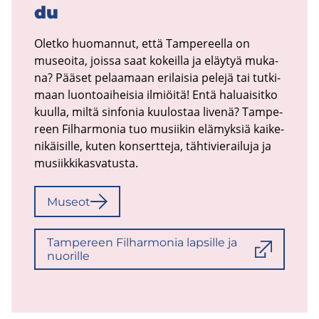
du
Olet­ko huo­man­nut, että Tam­pe­reel­la on
museoi­ta, jois­sa saat ko­keil­la ja eläy­tyä mu­ka­
na? Pää­set pe­laa­maan eri­lai­sia pe­le­jä tai tut­ki­
maan luon­toai­hei­sia il­miöi­tä! Entä ha­luai­sit­ko
kuul­la, miltä sin­fo­nia kuu­los­taa li­ve­nä? Tam­pe­
reen Fil­har­mo­nia tuo musii­kin elä­myk­siä kai­ke­
ni­käi­sil­le, kuten kon­sert­te­ja, täh­ti­vie­rai­lu­ja ja
musiik­ki­kas­va­tus­ta.
Museot
Tam­pe­reen Fil­har­mo­nia lap­sil­le ja
nuo­ril­le