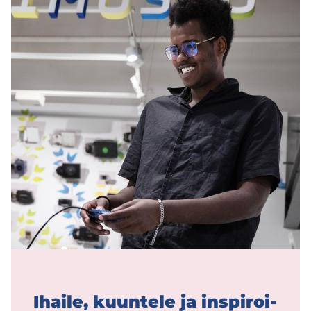
Ihai­le, kuun­te­le ja ins­pi­roi­