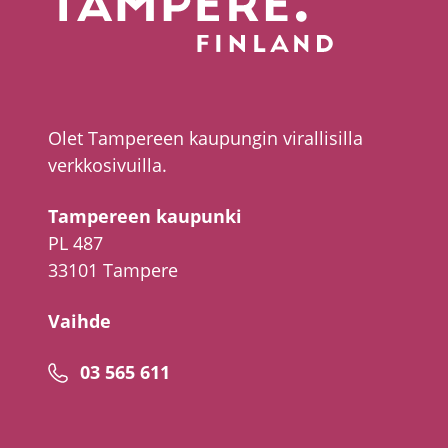
Olet Tampereen kaupungin virallisilla
verkkosivuilla.
Tampereen kaupunki
PL 487
33101 Tampere
Vaihde
Puhelinnumero
03 565 611