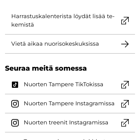
Har­ras­tus­ka­len­te­ris­ta löy­dät lisää te­
ke­mis­tä
Vietä aikaa nuo­ri­so­kes­kuk­sis­sa
Seu­raa meitä so­mes­sa
Nuor­ten Tam­pe­re Tik­To­kis­sa
Nuor­ten Tam­pe­re Ins­ta­gra­mis­sa
Nuor­ten tree­nit Ins­ta­gra­mis­sa