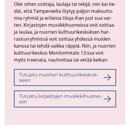
Olet sit­ten soit­ta­ja, lau­la­ja tai te­ki­jä, niin kai tie­
dät, että Tam­pe­reel­ta löy­tyy pal­jon mak­sut­to­
mia ryh­miä ja eri­lai­sia ti­lo­ja ihan just sua var­
ten. Kir­jas­to­jen musiik­ki­huo­neis­sa voit soit­taa
ja lau­laa, ja nuor­ten kult­tuu­ri­kes­kuk­sen har­
ras­tus­ryh­mis­sä voit soit­taa yh­des­sä mui­den
kans­sa tai tehdä vaik­ka räp­piä. Niin, ja nuor­ten
kult­tuu­ri­kes­kus Mo­ni­toi­mi­ta­lo 13:ssa voit
myös tree­na­ta, nau­hoit­taa tai vetää kei­kan.
Tu­tus­tu nuor­ten kult­tuu­ri­kes­kuk­
seen
Tu­tus­tu kir­jas­to­jen musiik­ki­huo­nei­
siin