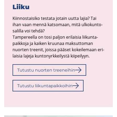
Liiku
Kiin­nos­tai­si­ko tes­ta­ta jo­tain uutta lajia? Tai
ihan vaan mennä kat­so­maan, mitä ul­ko­kun­to­
sa­lil­la voi tehdä?
Tam­pe­reel­la on tosi pal­jon eri­lai­sia lii­kun­ta­
paik­ko­ja ja kai­ken kruu­naa mak­sut­to­man
nuor­ten tree­nit, jois­sa pää­set ko­kei­le­maan eri­
lai­sia la­je­ja kun­to­nyrk­kei­lys­tä kii­pei­lyyn.
Tu­tus­tu nuor­ten tree­nei­hin
Tu­tus­tu lii­kun­ta­paik­koi­hin