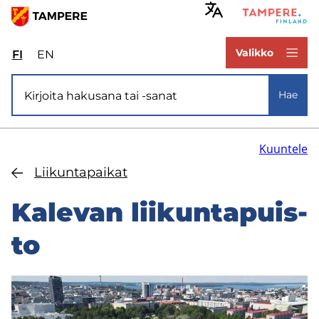
Hyppää
pääsisältöön
www.tampere.fi
Valikko
FI
Valitse
EN
Select
sivuston
site
Si­vus­to­ha­ku
kieli:
language:
Hae
suomi
English
Kuuntele
Lii­kun­ta­pai­kat
Ka­le­van lii­kun­ta­puis­
to