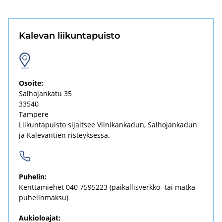
Ka­le­van lii­kun­ta­puis­to
Osoi­te:
Sal­ho­jan­ka­tu 35
33540
Tam­pe­re
Lii­kun­ta­puis­to si­jait­see Vii­ni­kan­ka­dun, Sal­ho­jan­ka­dun
ja Ka­le­van­tien ris­teyk­ses­sä.
Pu­he­lin:
Kent­tä­mie­het
040 7595223
(paikallisverkko-​ tai mat­ka­
pu­he­lin­mak­su)
Aukioloajat: