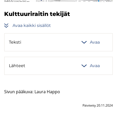
Kult­tuu­ri­rai­tin te­ki­jät
Avaa kaik­ki si­säl­löt
Teks­ti
Avaa
Läh­teet
Avaa
Sivun pää­ku­va: Laura Happo
Päivitetty 20.11.2024