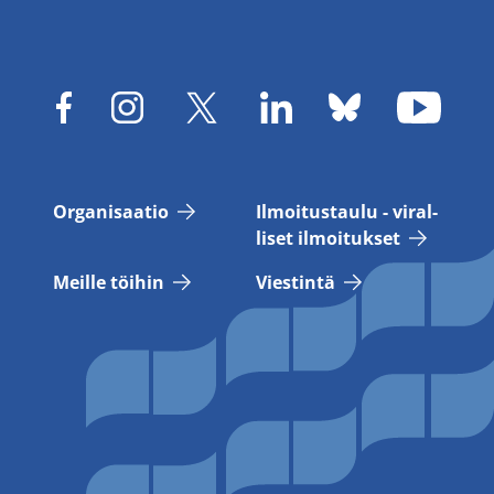
Or­ga­ni­saa­tio
Il­moi­tus­tau­lu - vi­ral­
li­set il­moi­tuk­set
Meil­le töi­hin
Vies­tin­tä