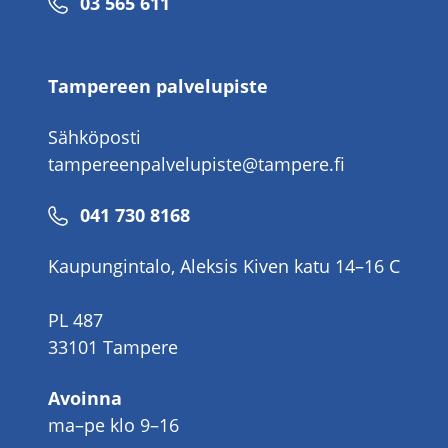
Puhelinnumero
03 565 611
Tampereen palvelupiste
Sähköposti
tampereenpalvelupiste@tampere.fi
Puhelinnumero
041 730 8168
Kaupungintalo, Aleksis Kiven katu 14–16 C
PL 487
33101 Tampere
Avoinna
ma–pe klo 9–16