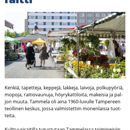
Ken­kiä, ta­pet­te­ja, kep­pe­jä, lak­ke­ja, lai­vo­ja, pol­ku­pyö­riä,
mo­po­ja, rai­tio­vau­nu­ja, höy­ry­kat­ti­loi­ta, ma­kei­sia ja pal­
jon muuta. Tam­me­la oli aina 1960-​luvulle Tam­pe­reen
teol­li­nen kes­kus, jossa val­mis­tet­tiin mo­nen­lai­sia tuot­
tei­ta.
Kult­tuu­ri­rai­til­la tu­tus­tu­taan Tam­me­las­sa toi­mi­nei­siin