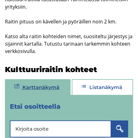
yri­tyk­siin.
Rai­tin pi­tuus on kä­vel­len ja pyö­räil­len noin 2 km.
Katso alta rai­tin koh­tei­den nimet, suo­si­tel­tu jär­jes­tys ja
si­jain­nit kar­tal­la. Tu­tus­tu ta­ri­naan tar­kem­min koh­teen
verk­ko­si­vul­la.
Kult­tuu­ri­rai­tin koh­teet
Karttanäkymä
Listanäkymä
Etsi osoit­teel­la