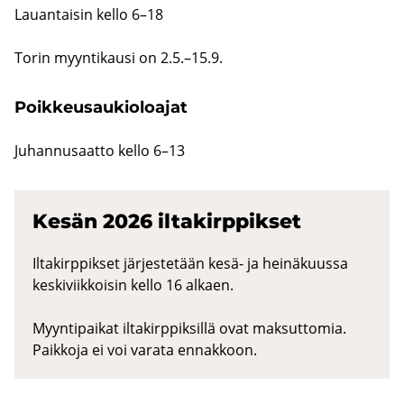
Lau­an­tai­sin kello 6–18
Torin myyn­ti­kausi on 2.5.–15.9.
Poik­keus­au­kio­loa­jat
Ju­han­nusaat­to kello 6–13
Kesän 2026 il­ta­kirp­pik­set
Iltakirppikset järjestetään kesä- ja heinäkuussa
keskiviikkoisin kello 16 alkaen.
Myyntipaikat iltakirppiksillä ovat maksuttomia.
Paikkoja ei voi varata ennakkoon.