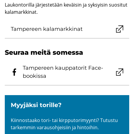
Laukontorilla järjestetään keväisin ja syksyisin suositut
kalamarkkinat.
Tam­pe­reen ka­la­mark­ki­nat
Seu­raa meitä so­mes­sa
Tam­pe­reen kaup­pa­to­rit Face­
boo­kis­sa
Myy­jäk­si to­ril­le?
Kiin­nos­taa­ko tori- tai kirp­pu­to­ri­myyn­ti? Tu­tus­tu
tar­kem­min va­raus­oh­jei­siin ja hin­toi­hin.