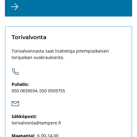
To­ri­val­von­ta
Torivalvonnasta saat lisätietoja pitempiaikaisen
toripaikan vuokrauksesta.
Pu­he­lin:
050 0839034
050 0509755
Säh­kö­pos­ti:
to­ri­val­von­ta@tam­pe­re.fi
Maanantai:
6.00-14.00