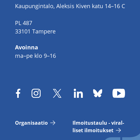
Kaupungintalo, Aleksis Kiven katu 14–16 C
PL 487
33101 Tampere
Avoinna
ma–pe klo 9–16
Or­ga­ni­saa­tio
Il­moi­tus­tau­lu - vi­ral­
li­set il­moi­tuk­set