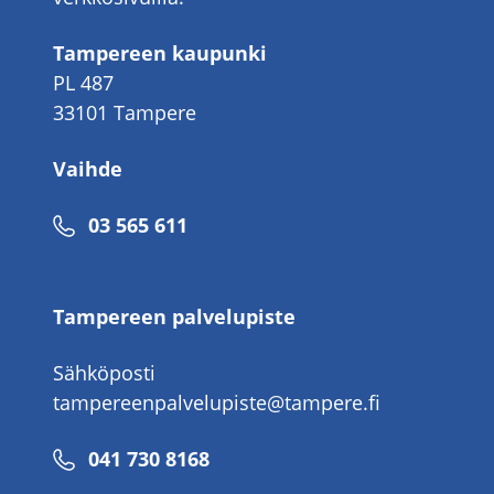
Tampereen kaupunki
PL 487
33101 Tampere
Vaihde
Puhelinnumero
03 565 611
Tampereen palvelupiste
Sähköposti
tampereenpalvelupiste@tampere.fi
Puhelinnumero
041 730 8168