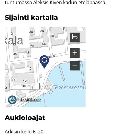
tuntumassa Aleksis Kiven kadun eteläpäässä.
Si­jain­ti kar­tal­la
Au­kio­loa­jat
Ar­ki­sin kello 6–20